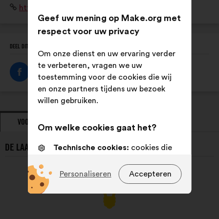
Website:
http://www.tremplin-handicap.fr/
lycéen, étudiant, jeune diplômé - tout au long de leurs
Geef uw mening op Make.org met
études et jusqu'à leur insertion professionnelle
respect voor uw privacy
DEEL DIT PROFIEL
Om onze dienst en uw ervaring verder
te verbeteren, vragen we uw
toestemming voor de cookies die wij
en onze partners tijdens uw bezoek
willen gebruiken.
VOORSTELLEN
STANDPUNTEN
Om welke cookies gaat het?
DE LAATSTE VOORSTELLEN VAN TREMPLIN HANDICAP:
Technische cookies:
cookies die
essentieel zijn voor de werking van
de site
Personaliseren
Accepteren
Voorkeurscookies:
cookies om uw
ervaring tijdens uw bezoek aan
onze website te verbeteren