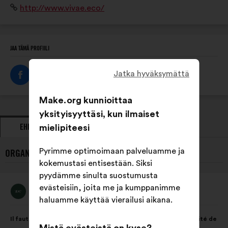
Verkkosivusto:
http://www.vivae.eco/
adaptées à chaque secteur d’activité et à chaque
territoire.
JAA TÄMÄ PROFIILI
Jatka hyväksymättä
Make.org kunnioittaa
yksityisyyttäsi, kun ilmaiset
EHDOTUKSET
mielipiteesi
KANNANOTOT
Pyrimme optimoimaan palveluamme ja
ORGANISAATION VIVAE VIIMEISIMMÄT EHDOTUKSET:
kokemustasi entisestään. Siksi
pyydämme sinulta suostumusta
evästeisiin, joita me ja kumppanimme
Vivae
Ehdotus
haluamme käyttää vierailusi aikana.
henkilöltä
Ehdotuksen
Äänten
Il faut préserver la biodiversité qui est essentielle à la pérennité de
sisältö:
jakautuminen: