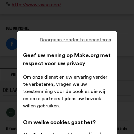
Website:
http://www.vivae.eco/
adaptées à chaque secteur d’activité et à chaque
territoire.
DEEL DIT PROFIEL
Doorgaan zonder te accepteren
Geef uw mening op Make.org met
respect voor uw privacy
VOORSTELLEN
STANDPUNTEN
Om onze dienst en uw ervaring verder
te verbeteren, vragen we uw
DE LAATSTE VOORSTELLEN VAN VIVAE:
toestemming voor de cookies die wij
en onze partners tijdens uw bezoek
willen gebruiken.
Vivae
Voorstel
van:
Om welke cookies gaat het?
Inhoud
Met
Il faut préserver la biodiversité qui est essentielle à la pérennité de
van
de