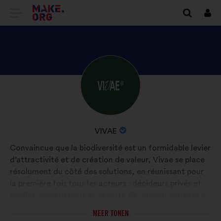
GA
Inlo
NAAR
DE
HOMEPAGE
BEKIJK
Biografie:
VAN
HET
MAKE.ORG
PROFIEL
VAN
NAAM
VIVAE
VIVAE
VAN
Convaincue que la biodiversité est un formidable levier
DE
d’attractivité et de création de valeur, Vivae se place
ORGANISATIE:
résolument du côté des solutions, en réunissant pour
la première fois tous les acteurs : décideurs privés et
publics, investisseurs et experts. Sa mission consiste à
sensibiliser, accompagner, mutualiser les bonnes
MEER TONEN
pratiques et, surtout, faire émerger les innovations