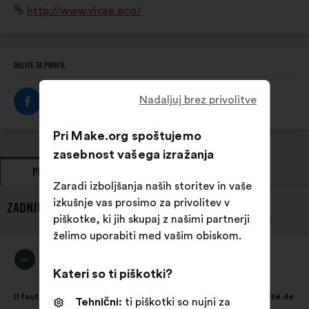
Spletišče:
http://www.vivae.eco/
adaptées à chaque secteur d’activité et à chaque
territoire.
DELITE TA PROFIL
Nadaljuj brez privolitve
Pri Make.org spoštujemo
zasebnost vašega izražanja
PREDLOGI
STALIŠČA
Zaradi izboljšanja naših storitev in vaše
izkušnje vas prosimo za privolitev v
ZADNJI PREDLOGI OSEBE VIVAE:
piškotke, ki jih skupaj z našimi partnerji
želimo uporabiti med vašim obiskom.
Vivae
Predlog:
Kateri so ti piškotki?
Vsebina
Z
Il faut préserver la biodiversité qui est essentielle à la pérennité de
Tehnični:
ti piškotki so nujni za
predloga:
naslednjo