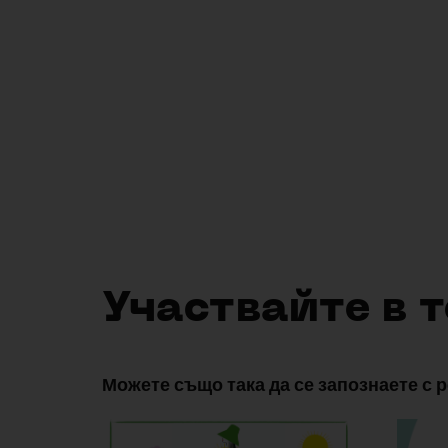
Democratic Commons
AI-D
Отваряне
в
нов
раздел
Участвайте в 
Можете също така да се запознаете с 