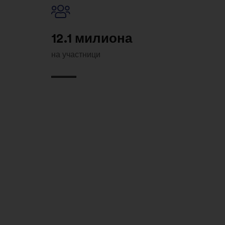
12.1 милиона
на участници
MAKE.ORG FOR
Public Instit
& Non-profit