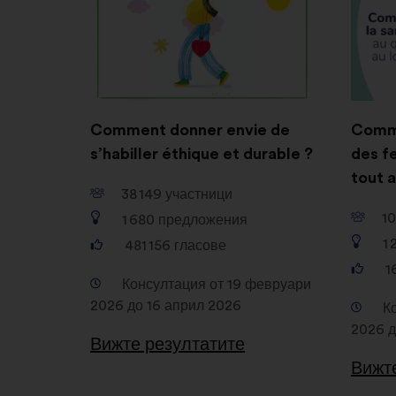
Comment donner envie de
Comme
s’habiller éthique et durable ?
des f
tout a
38 149
участници
10
1 680
предложения
1 
481 156
гласове
1
Консултация от 19 февруари
2026 до 16 април 2026
К
2026 д
Вижте резултатите
Вижт