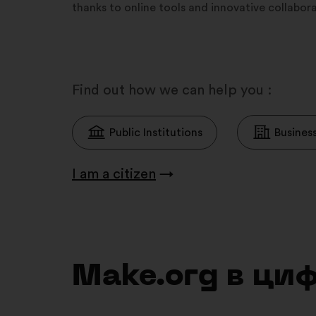
thanks to online tools and innovative collabo
Find out how we can help you :
Public Institutions
Busines
I am a citizen
→
Make.org в ци