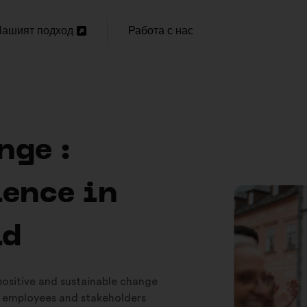
ашият подход
Работа с нас
Отваряне
ов
аздел
nge :
ience in
ld
 positive and sustainable change
 employees and stakeholders