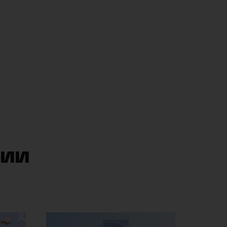
AI for Data Sciences
ции