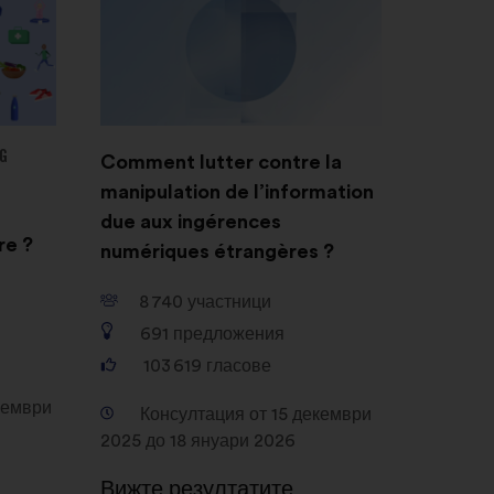
G
Comment lutter contre la
manipulation de l’information
due aux ingérences
re ?
numériques étrangères ?
8 740
участници
691
предложения
103 619
гласове
кември
Консултация от 15 декември
2025 до 18 януари 2026
Вижте резултатите