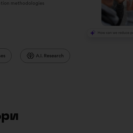
ration methodologies
ses
A.I. Research
фри