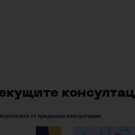
emocratic Resilience
AI for Social Sciences
текущите консулта
резултатите от предишни консултации