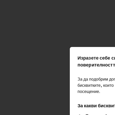
MAKE.ORG FOR
Businesses
Изразете себе с
поверителностт
За да подобрим до
бисквитките, които
посещение.
Great Causes programs
Str
За какви бискви
Отваряне