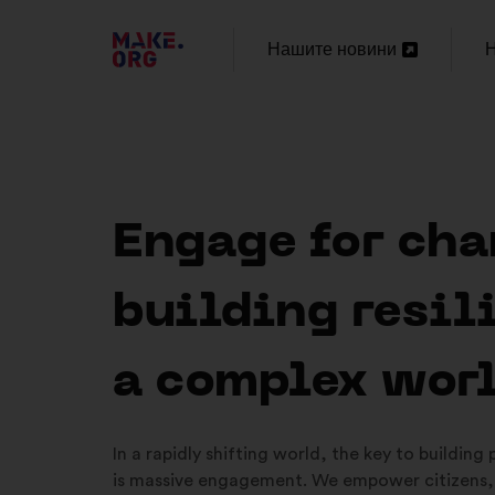
ОТИДЕТЕ
Нашите новини
Н
Отваряне
НА
в
в
НАЧАЛНАТА
нов
н
СТРАНИЦА
раздел
р
НА
Engage for cha
MAKE.ORG
building resil
a complex wor
In a rapidly shifting world, the key to building
is massive engagement. We empower citizens,