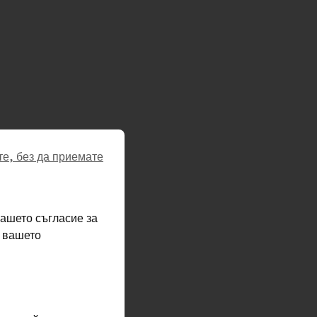
е, без да приемате
ашето съгласие за
а вашето
SR processes