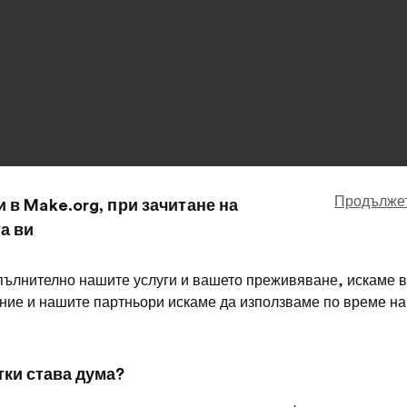
Продължет
и в Make.org, при зачитане на
а ви
пълнително нашите услуги и вашето преживяване, искаме в
 ние и нашите партньори искаме да използваме по време н
ategic processes
Operational processes
C
тки става дума?