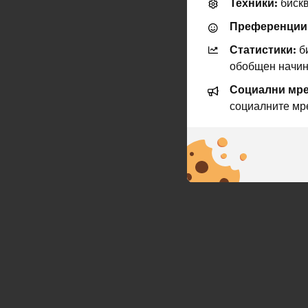
Техники:
бискв
в
нов
Преференции
раздел
Статистики:
би
обобщен начин
Социални мре
социалните мр
MAKE.ORG FOR
A.I. Research