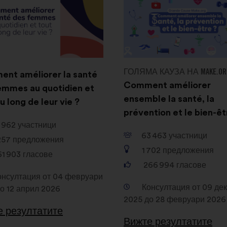
ГОЛЯМА КАУЗА НА MAKE.OR
nt améliorer la santé
Comment améliorer
emmes au quotidien et
ensemble la santé, la
u long de leur vie ?
prévention et le bien-êt
 962
участници
63 463
участници
257
предложения
1 702
предложения
61 903
гласове
266 994
гласове
онсултация от 04 февруари
Консултация от 09 де
о 12 април 2026
2025 до 28 февруари 2026
е резултатите
Вижте резултатите