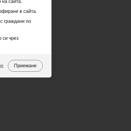
 на сайта.
рфиране в сайта.
 с граждани по
 си чрез
не
Приемане