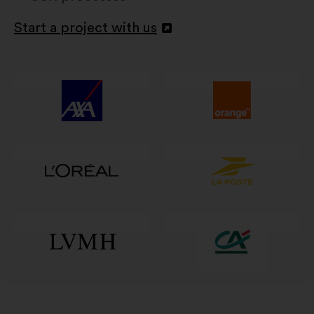
Start a project with us
Avamine
uuel
vahelehel