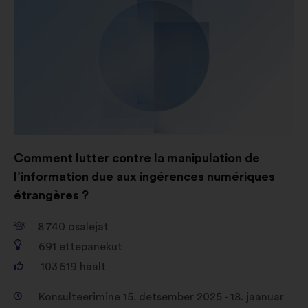
Comment lutter contre la manipulation de
l’information due aux ingérences numériques
étrangères ?
8 740
osalejat
691
ettepanekut
103 619
häält
Konsulteerimine 15. detsember 2025 - 18. jaanuar