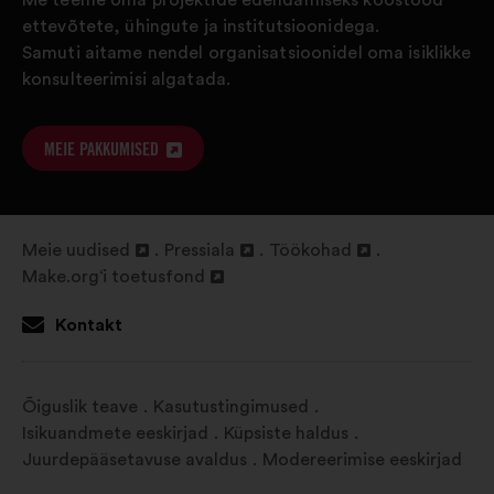
ettevõtete, ühingute ja institutsioonidega.
Samuti aitame nendel organisatsioonidel oma isiklikke
konsulteerimisi algatada.
MEIE PAKKUMISED
AVAMINE
UUEL
VAHELEHEL
Meie uudised
Pressiala
Töökohad
Avamine
Avamine
Avamine
Make.org‘i toetusfond
uuel
Avamine
uuel
uuel
vahelehel
uuel
vahelehel
vahelehel
Kontakt
vahelehel
Õiguslik teave
Kasutustingimused
Isikuandmete eeskirjad
Küpsiste haldus
Juurdepääsetavuse avaldus
Modereerimise eeskirjad