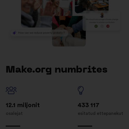
Make.org numbrites
12.1 miljonit
433 117
osalejat
esitatud ettepanekut