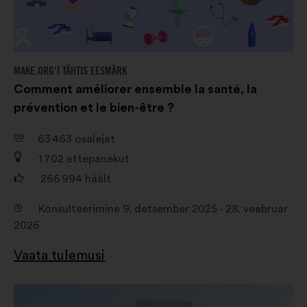
MAKE.ORG‘I TÄHTIS EESMÄRK
Comment améliorer ensemble la santé, la
prévention et le bien-être ?
63 463
osalejat
1 702
ettepanekut
266 994
häält
Konsulteerimine 9. detsember 2025 - 28. veebruar
2026
Vaata tulemusi