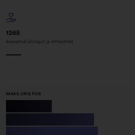
1265
kaasatud ühingut ja ettevõtet
MAKE.ORG FOR
Public
Institutions
& Non-profit