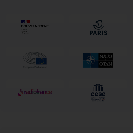
uuel
vahelehel