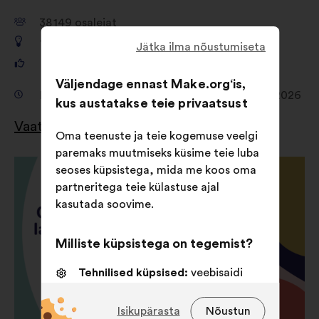
38 149
osalejat
1 680
ettepanekut
Jätka ilma nõustumiseta
481 156
häält
Väljendage ennast Make.org‘is,
Konsulteerimine 19. veebruar 2026 - 16. aprill 2026
kus austatakse teie privaatsust
Vaata tulemusi
Oma teenuste ja teie kogemuse veelgi
paremaks muutmiseks küsime teie luba
seoses küpsistega, mida me koos oma
partneritega teie külastuse ajal
kasutada soovime.
Milliste küpsistega on tegemist?
Tehnilised küpsised:
veebisaidi
toimimiseks vajalikud küpsised
Isikupärasta
Nõustun
Eelistusküpsised:
küpsised