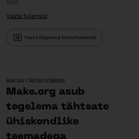
2026
Vaata tulemusi
Vaata lõppenud konsulteerimisi
MAKE.ORG‘I TÄHTSAD EESMÄRGID
Make.org asub
tegelema tähtsate
ühiskondlike
teemadega