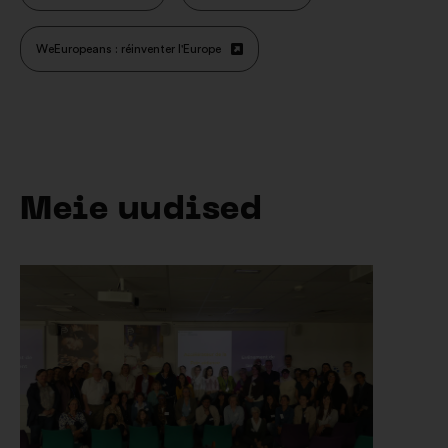
uuel
vahelehel
WeEuropeans : réinventer l'Europe
Avamine
uuel
vahelehel
Meie uudised