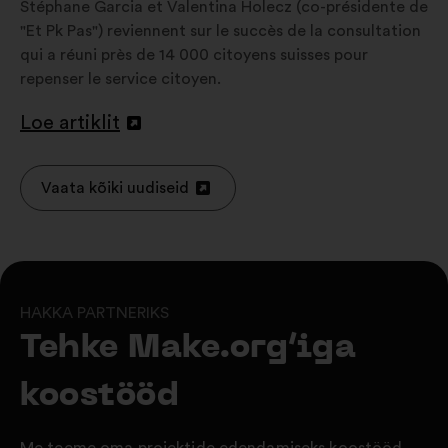
Stéphane Garcia et Valentina Holecz (co-présidente de
"Et Pk Pas") reviennent sur le succès de la consultation
qui a réuni près de 14 000 citoyens suisses pour
repenser le service citoyen.
Loe artiklit
Avamine
uuel
vahelehel
Vaata kõiki uudiseid
Avamine
uuel
vahelehel
HAKKA PARTNERIKS
Tehke Make.org‘iga
koostööd
Me teeme oma projektide edendamiseks koostööd