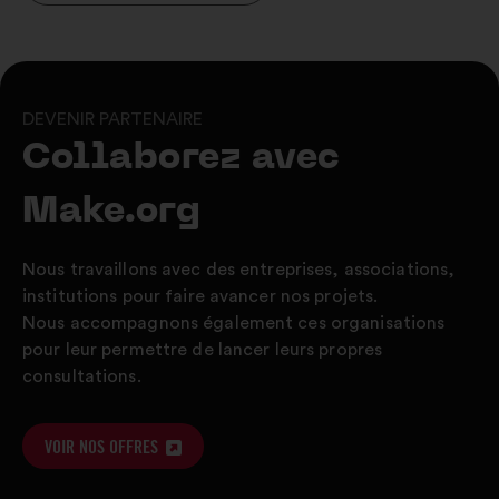
nouvel
dans
onglet
un
nouvel
onglet
DEVENIR PARTENAIRE
Collaborez avec
Make.org
Nous travaillons avec des entreprises, associations,
institutions pour faire avancer nos projets.
Nous accompagnons également ces organisations
pour leur permettre de lancer leurs propres
consultations.
VOIR NOS OFFRES
OUVERTURE
DANS