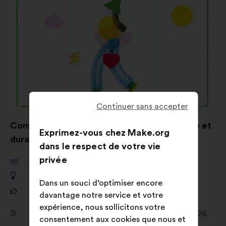
Continuer sans accepter
Comment donner envie de s’habiller éthique et
Exprimez-vous chez Make.org
durable ?
dans le respect de votre vie
privée
38 149
participants
1 680
propositions
Dans un souci d’optimiser encore
481 156
votes
davantage notre service et votre
expérience, nous sollicitons votre
Consultation du 19 février 2026 au 16 avril 2026
consentement aux cookies que nous et