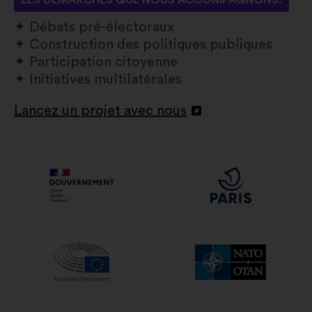
LES DÉMARCHES QUE NOUS ACCOMPAGNONS:
Débats pré-électoraux
Construction des politiques publiques
Participation citoyenne
Initiatives multilatérales
Lancez un projet avec nous
Ouverture
dans
un
nouvel
onglet