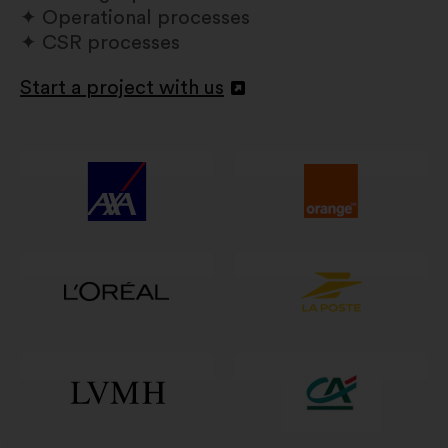
Operational processes
CSR processes
Start a project with us
Atvērt
jaunā
cilnē