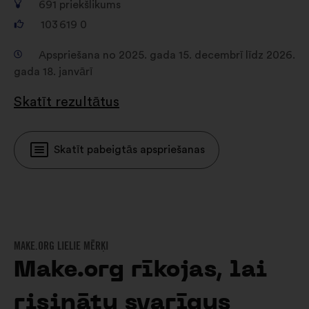
691
priekšlikums
103 619
0
Apspriešana no 2025. gada 15. decembrī līdz 2026.
gada 18. janvārī
Skatīt rezultātus
Skatīt pabeigtās apspriešanas
MAKE.ORG LIELIE MĒRĶI
Make.org rīkojas, lai
risinātu svarīgus