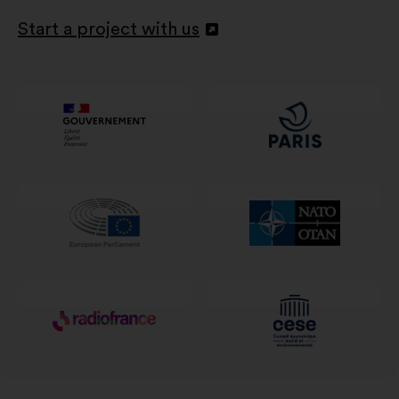
Start a project with us
Atvērt
jaunā
cilnē