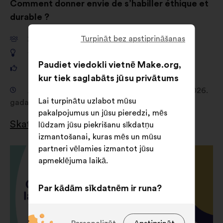
Comment donner envie de s’habiller éthique et
durable ?
Turpināt bez apstiprināšanas
38 149
dalībnieki
1 680
0
Paudiet viedokli vietnē Make.org,
481 156
balsis
kur tiek saglabāts jūsu privātums
Apspriešana no 2026. gada 19. februārī līdz 2026.
Lai turpinātu uzlabot mūsu
gada 16. aprīlī
pakalpojumus un jūsu pieredzi, mēs
Skatīt rezultātus
lūdzam jūsu piekrišanu sīkdatņu
izmantošanai, kuras mēs un mūsu
partneri vēlamies izmantot jūsu
apmeklējuma laikā.
Par kādām sīkdatnēm ir runa?
Ar tehnoloģijām saistītās:
sīkdatnes, kas ir būtiski vietnes