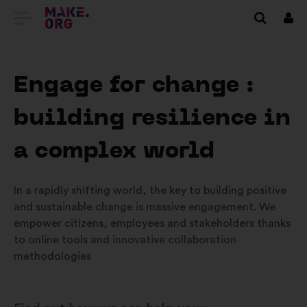
DOTIES
Piet
UZ
VIETNES
Engage for change :
MAKE.ORG
building resilience in
SĀKUMLAPU
a complex world
In a rapidly shifting world, the key to building positive
and sustainable change is massive engagement. We
empower citizens, employees and stakeholders thanks
to online tools and innovative collaboration
methodologies