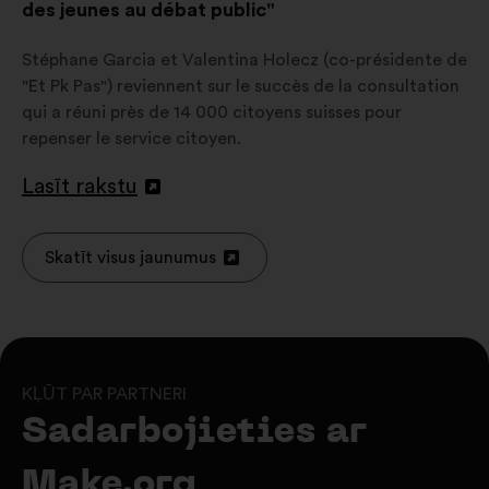
des jeunes au débat public"
Stéphane Garcia et Valentina Holecz (co-présidente de
"Et Pk Pas") reviennent sur le succès de la consultation
qui a réuni près de 14 000 citoyens suisses pour
repenser le service citoyen.
Lasīt rakstu
Atvērt
jaunā
cilnē
Skatīt visus jaunumus
Atvērt
jaunā
cilnē
KĻŪT PAR PARTNERI
Sadarbojieties ar
Make.org