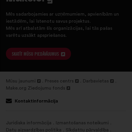
Mēs sadarbojamies ar uzņēmumiem, apvienībām un
iestādēm, lai īstenotu savus projektus.
Mēs arī atbalstām šīs organizācijas, lai tās pašas
varētu uzsākt apspriešanos.
SKATĪT MŪSU PIEDĀVĀJUMUS
ATVĒRT
JAUNĀ
CILNĒ
Mūsu jaunumi
Preses centrs
Darbavietas
Atvērt
Atvērt
Atvērt
Make.org Ziedojumu fonds
jaunā
Atvērt
jaunā
jaunā
cilnē
jaunā
cilnē
cilnē
Kontaktinformācija
cilnē
Juridiska informācija
Izmantošanas noteikumi
Datu aizsardzības politika
Sīkdatņu pārvaldība