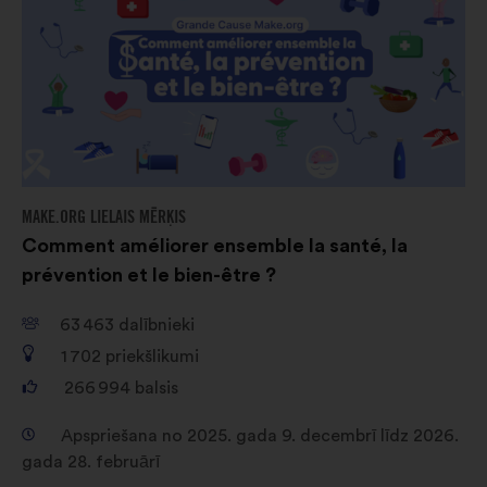
MAKE.ORG LIELAIS MĒRĶIS
Comment améliorer ensemble la santé, la
prévention et le bien-être ?
63 463
dalībnieki
1 702
priekšlikumi
266 994
balsis
Apspriešana no 2025. gada 9. decembrī līdz 2026.
gada 28. februārī