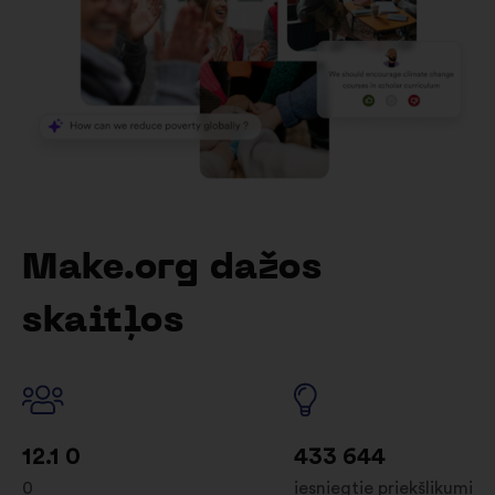
Make.org dažos
skaitļos
12.1 0
433 644
0
iesniegtie priekšlikumi