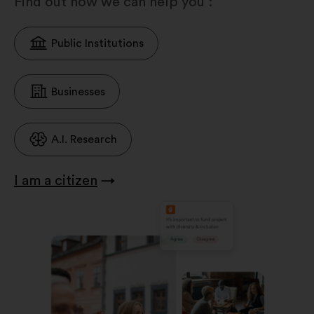
Find out how we can help you :
Public Institutions
Businesses
A.I. Research
I am a citizen
→