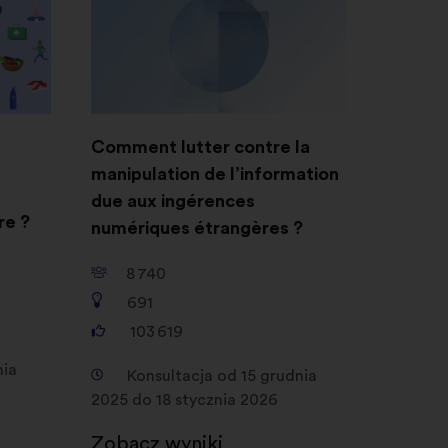
Comment lutter contre la
manipulation de l’information
due aux ingérences
re ?
numériques étrangères ?
8 740
691
103 619
nia
Konsultacja od 15 grudnia
2025 do 18 stycznia 2026
Zobacz wyniki