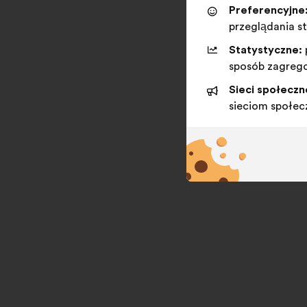
w
Preferencyjne
nowej
przeglądania s
zakładce
Statystyczne:
sposób zagreg
Sieci społeczn
sieciom społe
MAKE.ORG FOR
A.I. Research