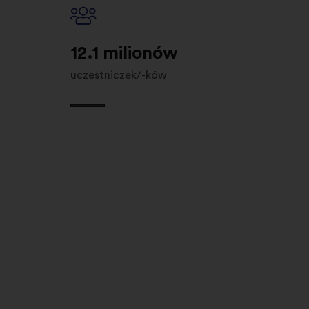
12.1 milionów
uczestniczek/-ków
MAKE.ORG FOR
Public Instit
& Non-profit