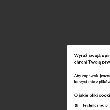
MAKE.ORG FOR
Businesses
Wyraź swoją opin
chroni Twoją pr
Aby zapewnić jeszc
korzystanie z plikó
Great Causes programs
Str
O jakie pliki cook
Techniczne:
pl
Otwieranie