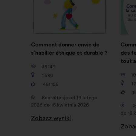
Comment donner envie de
Comme
s’habiller éthique et durable ?
des f
tout a
38 149
10
1 680
1 
481 156
1
Konsultacja od 19 lutego
2026 do 16 kwietnia 2026
K
do 12 
Zobacz wyniki
Zobac