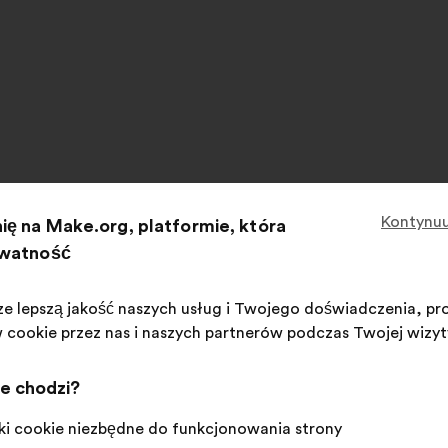
Kontynuu
ię na Make.org, platformie, która
ywatność
ze lepszą jakość naszych usług i Twojego doświadczenia, pr
w cookie przez nas i naszych partnerów podczas Twojej wizyty
ategic processes
Operational processes
C
ie chodzi?
iki cookie niezbędne do funkcjonowania strony