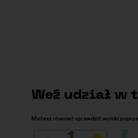
Democratic Commons
AI-D
Otwieranie
w
nowej
zakładce
Weź udział w 
Możesz również sprawdzić wyniki poprze