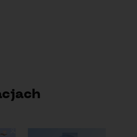
AI for Data Sciences
acjach