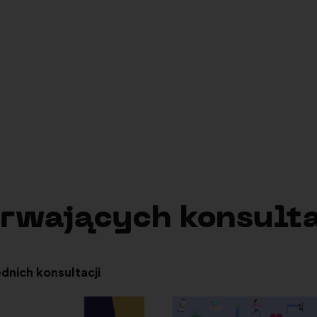
emocratic Resilience
AI for Social Sciences
trwających konsult
dnich konsultacji