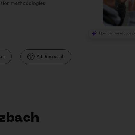
ration methodologies
ses
A.I. Research
czbach