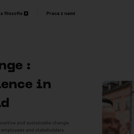
a filozofia
Praca z nami
eranie
ej
adce
nge :
ience in
ld
 positive and sustainable change
 employees and stakeholders