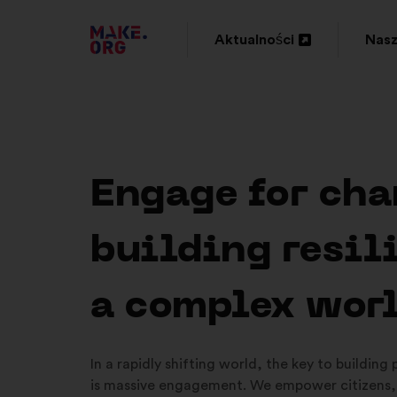
IDŹ
Aktualności
Nasz
Otwieranie
Otwi
DO
w
w
STRONY
nowej
now
GŁÓWNEJ
zakładce
zakł
MAKE.ORG
Engage for cha
building resil
a complex wor
In a rapidly shifting world, the key to building
is massive engagement. We empower citizens,