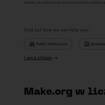
thanks to online tools and innovative collabo
Find out how we can help you :
Public Institutions
Busines
I am a citizen
→
Make.org w li