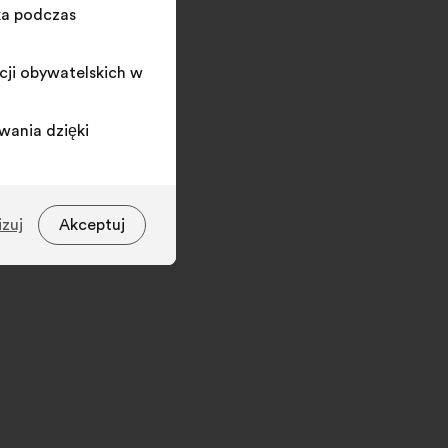
ka podczas
cji obywatelskich w
wania dzięki
izuj
Akceptuj