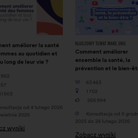
KLUCZOWY TEMAT MAKE.ORG
nt améliorer la santé
Comment améliorer
emmes au quotidien et
ensemble la santé, la
u long de leur vie ?
prévention et le bien-êt
 962
63 463
257
1 702
61 903
266 994
onsultacja od 4 lutego 2026
Konsultacja od 9 grud
kwietnia 2026
2025 do 28 lutego 2026
z wyniki
Zobacz wyniki