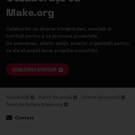
Make.org
Colaborăm cu diverse întreprinderi, asociații și
instituții pentru a ne promova proiectele.
De asemenea, oferim sprijin acestor organizații pentru
ca ele să poată lansa propriile consultări.
VIZUALIZAREA OFERTELOR
DESCHIDERE
ÎNTR-
O
FILĂ
Actualități
Punct de presă
Oferte de muncă
Deschidere
Deschidere
Deschidere
NOUĂ
Fond de dotare Make.org
într-
Deschidere
într-
într-
o
într-
o
o
Contact
filă
o
filă
filă
nouă
filă
nouă
nouă