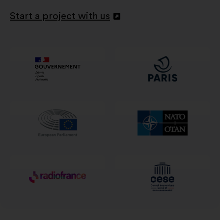
Start a project with us
Deschidere
într-
o
filă
nouă