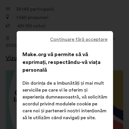
38 149
participanți
1 680
propuneri
481 156
voturi
Consultare de la 19 februarie 2026 la 16 aprilie
Continuare fără acceptare
2026
Make.org vă permite să vă
Vizualizarea rezultatelor
exprimați, respectându-vă viața
personală
Din dorința de a îmbunătăți și mai mult
serviciile pe care vi le oferim și
experiența dumneavoastră, vă solicităm
acordul privind modulele cookie pe
care noi și partenerii noștri intenționăm
să le utilizăm când navigați pe site.