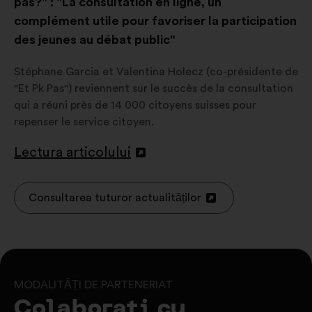
pas?" : "La consultation en ligne, un
complément utile pour favoriser la participation
des jeunes au débat public"
Stéphane Garcia et Valentina Holecz (co-présidente de
"Et Pk Pas") reviennent sur le succès de la consultation
qui a réuni près de 14 000 citoyens suisses pour
repenser le service citoyen.
Lectura articolului
Deschidere
într-
o
Consultarea tuturor actualităților
Deschidere
filă
într-
nouă
o
filă
nouă
MODALITĂȚI DE PARTENERIAT
Colaborați cu