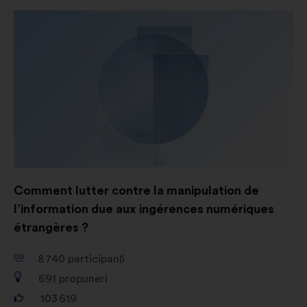
Comment lutter contre la manipulation de
l’information due aux ingérences numériques
étrangères ?
8 740
participanți
691
propuneri
103 619