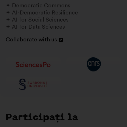
Democratic Commons
AI-Democratic Resilience
AI for Social Sciences
AI for Data Sciences
Collaborate with us
Deschidere
într-
o
filă
nouă
Participați la