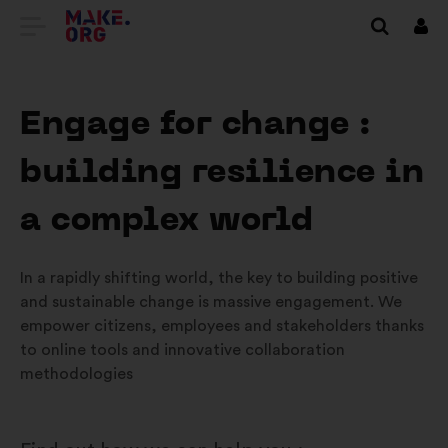
DIRECȚIONARE
Cone
SPRE
PRIMA
Engage for change :
PAGINĂ
building resilience in
A
SITE-
a complex world
ULUI
In a rapidly shifting world, the key to building positive
MAKE.ORG
and sustainable change is massive engagement. We
empower citizens, employees and stakeholders thanks
to online tools and innovative collaboration
methodologies