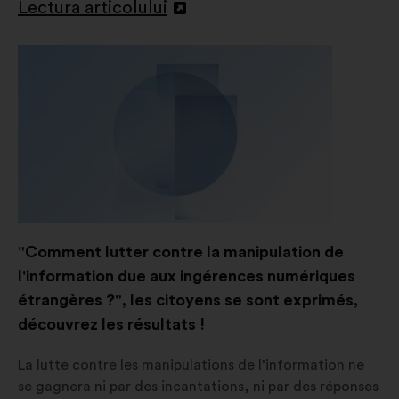
Lectura articolului
Deschidere
într-
o
filă
nouă
"Comment lutter contre la manipulation de
l'information due aux ingérences numériques
étrangères ?", les citoyens se sont exprimés,
découvrez les résultats !
La lutte contre les manipulations de l’information ne
se gagnera ni par des incantations, ni par des réponses