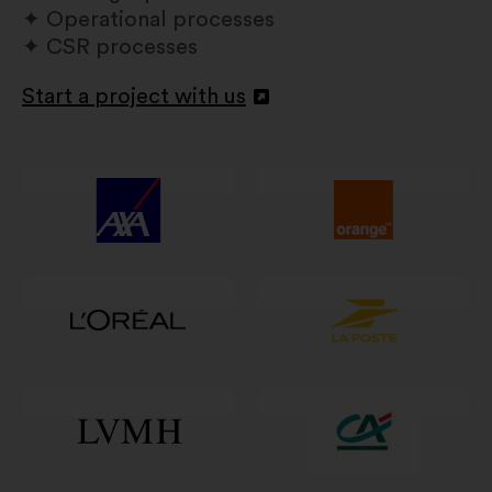
Operational processes
CSR processes
Start a project with us
Deschidere
într-
o
filă
nouă