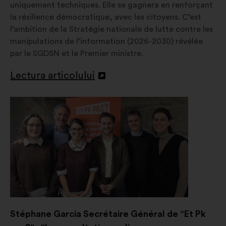
uniquement techniques. Elle se gagnera en renforçant
la résilience démocratique, avec les citoyens. C’est
l’ambition de la Stratégie nationale de lutte contre les
manipulations de l’information (2026-2030) révélée
par le SGDSN et le Premier ministre.
Lectura articolului
Deschidere
într-
o
filă
nouă
Stéphane Garcia Secrétaire Général de "Et Pk