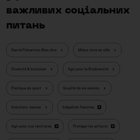
важливих соціальних
питань
Santé Prévention Bien-être
Mieux vivre en ville
Diversité & Inclusion
Agir pour la Biodiversité
Pratique du sport
Qualité de vie seniors
Solutions Jeunes
Inégalités Femmes
Відкрити
в
новій
Agir pour nos territoires
Protéger les enfants
Відкрити
Відкрити
вкладці
в
в