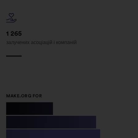
1 265
залучених асоціацій і компаній
MAKE.ORG FOR
Public
Institutions
& Non-profit