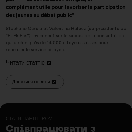
complément utile pour favoriser la participation
des jeunes au débat public"
Stéphane Garcia et Valentina Holecz (co-présidente de
"Et Pk Pas") reviennent sur le succès de la consultation
qui a réuni près de 14 000 citoyens suisses pour
repenser le service citoyen.
Читати статтю
Відкрити
в
новій
Дивитися новини
Відкрити
вкладці
в
новій
вкладці
СТАТИ ПАРТНЕРОМ
Співпрацювати з