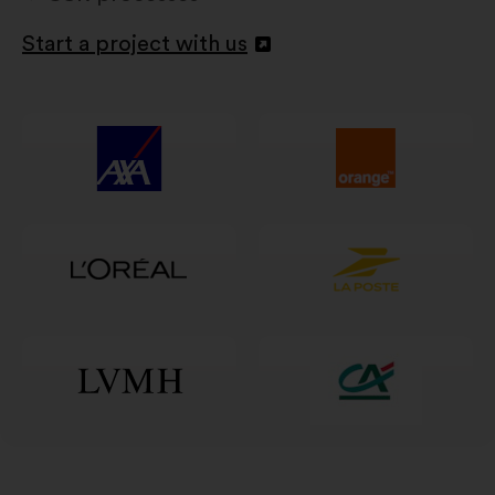
Start a project with us
Відкрити
в
новій
вкладці