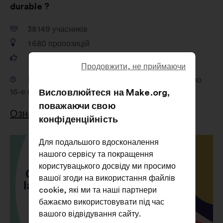
durable ?
38 149
учасників
1 680
пропозицій
481 156
голосів
Продовжити, не приймаючи
Публічна консультація з 19-е лютого 2026 р. по
16-е квітня 2026 р.
Висловлюйтеся на Make.org,
поважаючи свою
Ознайомитися з результатами
конфіденційність
Для подальшого вдосконалення
нашого сервісу та покращення
користувацького досвіду ми просимо
вашої згоди на використання файлів
cookie, які ми та наші партнери
бажаємо використовувати під час
вашого відвідування сайту.