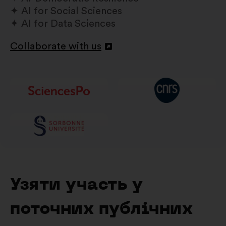
AI for Social Sciences
AI for Data Sciences
Collaborate with us
Відкрити
в
новій
вкладці
Узяти участь у
поточних публічних