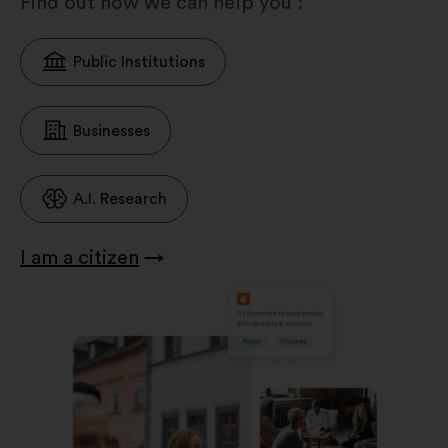
Find out how we can help you :
Public Institutions
Businesses
A.I. Research
I am a citizen
→