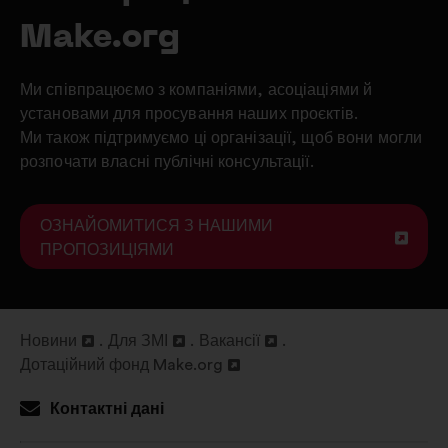
Make.org
Ми співпрацюємо з компаніями, асоціаціями й
установами для просування наших проєктів.
Ми також підтримуємо ці організації, щоб вони могли
розпочати власні публічні консультації.
ОЗНАЙОМИТИСЯ З НАШИМИ
ВІДКРИТИ
ПРОПОЗИЦІЯМИ
В
НОВІЙ
ВКЛАДЦІ
Новини
Для ЗМІ
Вакансії
Відкрити
Відкрити
Відкрити
Дотаційний фонд Make.org
в
Відкрити
в
в
новій
в
новій
новій
Контактні дані
вкладці
новій
вкладці
вкладці