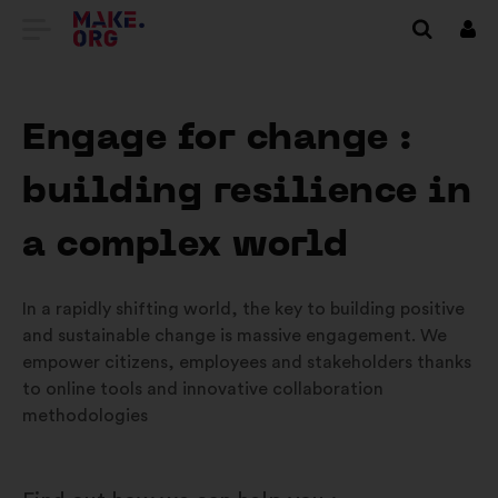
ПЕРЕЙТИ
Вхі
НА
ГОЛОВНУ
Engage for change :
СТОРІНКУ
building resilience in
MAKE.ORG
a complex world
In a rapidly shifting world, the key to building positive
and sustainable change is massive engagement. We
empower citizens, employees and stakeholders thanks
to online tools and innovative collaboration
methodologies