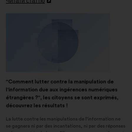
Читати статтю
Відкрити
в
новій
вкладці
"Comment lutter contre la manipulation de
l'information due aux ingérences numériques
étrangères ?", les citoyens se sont exprimés,
découvrez les résultats !
La lutte contre les manipulations de l’information ne
se gagnera ni par des incantations, ni par des réponses