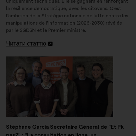
uniquement techniques. Elle se gagnera en renforçant
la résilience démocratique, avec les citoyens. C’est
l’ambition de la Stratégie nationale de lutte contre les
manipulations de l’information (2026-2030) révélée
par le SGDSN et le Premier ministre.
Читати статтю
Відкрити
в
новій
вкладці
Stéphane Garcia Secrétaire Général de "Et Pk
pas?" : "La consultation en ligne, un