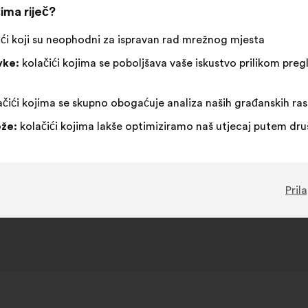
OVH, 2 rue Kellermann, 59100 Roubaix FRANCUSKA
ima riječ?
ći koji su neophodni za ispravan rad mrežnog mjesta
vke:
kolačići kojima se poboljšava vaše iskustvo prilikom pr
u za mrežno rješavanje sporova na adresi
https://ec.europa.e
čići kojima se skupno obogaćuje analiza naših građanskih ra
že:
kolačići kojima lakše optimiziramo naš utjecaj putem dr
Pril