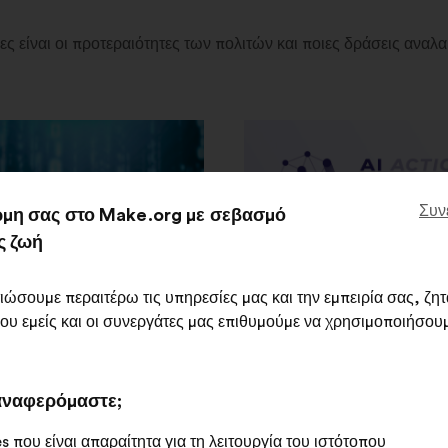
ς είναι οι προτεραιότητες των πολιτών και ποιες δράσεις ανα
Συν
μη σας στο Make.org με σεβασμό
ς ζωή
o strengthen women’s
What are your ideas for
ιώσουμε περαιτέρω τις υπηρεσίες μας και την εμπειρία σας, ζη
που εμείς και οι συνεργάτες μας επιθυμούμε να χρησιμοποιήσουμ
n IT professions such as
shaping AI to serve the 
security?
good?
741
συμμετέχοντες
11,661
συμμετέχοντες
 αναφερόμαστε;
92
προτάσεις
649
προτάσεις
 που είναι απαραίτητα για τη λειτουργία του ιστότοπου