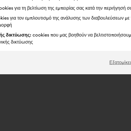
3,128
ψήφοι
121,325
ψήφοι
okies για τη βελτίωση της εμπειρίας σας κατά την περιήγησή σ
ιαβούλευση από 15
Διαβούλευση από 18
ies για τον εμπλουτισμό της ανάλυσης των διαβουλεύσεων με 
ίου 2024 έως 22
Σεπτεμβρίου 2024 έως 4
 μορφή
ρίου 2024
Νοεμβρίου 2024
ής δικτύωσης:
cookies που μας βοηθούν να βελτιστοποιήσουμε
 τα αποτελέσματα
Δείτε τα αποτελέσματα
νικής δικτύωσης
Εξατομίκε