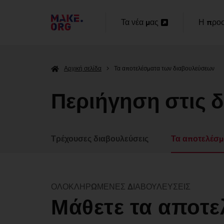
ΜΕΤΆΒΑΣΗ
Τα νέα μας
Η προσ
Άνοιγμα
Άνοιγμ
ΣΤΗΝ
σε
σε
ΑΡΧΙΚΉ
Αρχική σελίδα
Τα αποτελέσματα των διαβουλεύσεων
νέα
νέα
ΣΕΛΊΔΑ
καρτέλα
καρτέλ
Περιήγηση στις 
ΤΟΥ
MAKE.ORG
Τρέχουσες διαβουλεύσεις
Τα αποτελέσμ
ΟΛΟΚΛΗΡΩΜΈΝΕΣ ΔΙΑΒΟΥΛΕΎΣΕΙΣ
Μάθετε τα αποτ