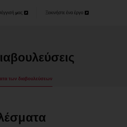
έγγισή μας
Ξεκινήστε ένα έργο
α
Άνοιγμα
σε
νέα
α
καρτέλα
διαβουλεύσεις
ατα των διαβουλεύσεων
ελέσματα