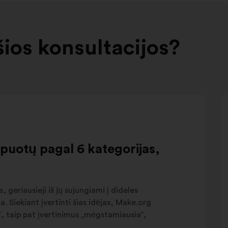
šios konsultacijos?
upuotų pagal 6 kategorijas,
, geriausieji iš jų sujungiami į dideles
. Siekiant įvertinti šias idėjas, Make.org
eš“, taip pat įvertinimus „mėgstamiausia“,