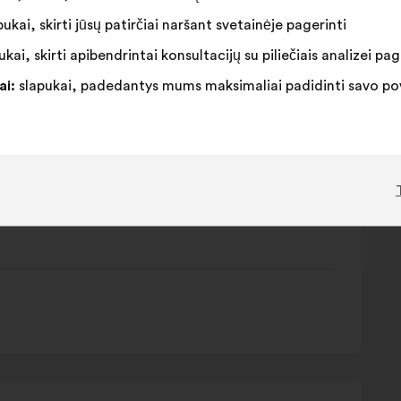
ukai, skirti jūsų patirčiai naršant svetainėje pagerinti
kai, skirti apibendrintai konsultacijų su piliečiais analizei pag
ai:
slapukai, padedantys mums maksimaliai padidinti savo pove