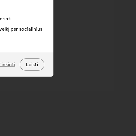
erinti
ikį per socialinius
Tinkinti
Leisti