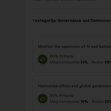
1 kategorija: Governance and Democrac
Monitor the expansion of AI and better d
86% Pritariu
Mėgstamiausias
21%
Realus
28
Harmonise ethics and global governanc
85% Pritariu
Mėgstamiausias
19%
Realus
25