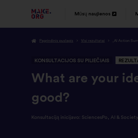
EITI
Mūsų naujienos
M
Atverti
A
Į
naujame
PAGRINDINĮ
Pagrindinis puslapis
Visi rezultatai
„AI Action Sum
skirtuke
s
MAKE.ORG
PUSLAPĮ
KONSULTACIJOS SU PILIEČIAIS
REZULT
-
What are your ide
good?
Konsultaciją inicijavo:
SciencesPo
,
AI & Society