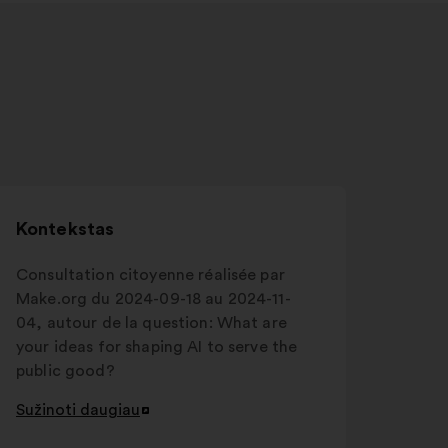
Kontekstas
Consultation citoyenne réalisée par
Make.org du 2024-09-18 au 2024-11-
04, autour de la question: What are
your ideas for shaping AI to serve the
public good?
Sužinoti daugiau
Atverti
naujame