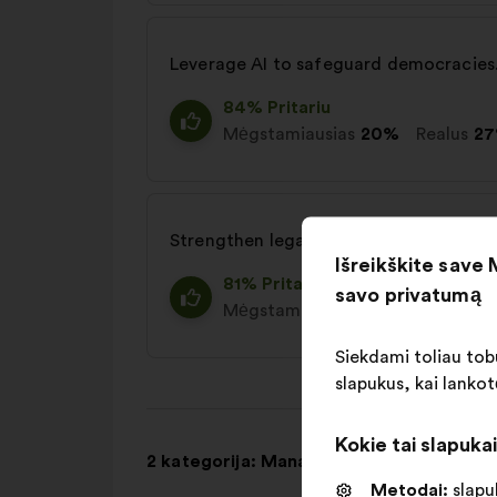
Leverage AI to safeguard democracies
84% Pritariu
Mėgstamiausias
20%
Realus
2
Strengthen legal frameworks to better
Išreikškite save
81% Pritariu
savo privatumą
Mėgstamiausias
19%
Realus
22
Siekdami toliau tobu
slapukus, kai lankot
Kokie tai slapuka
2 kategorija: Managing the Impact of AI
Metodai:
slapuk