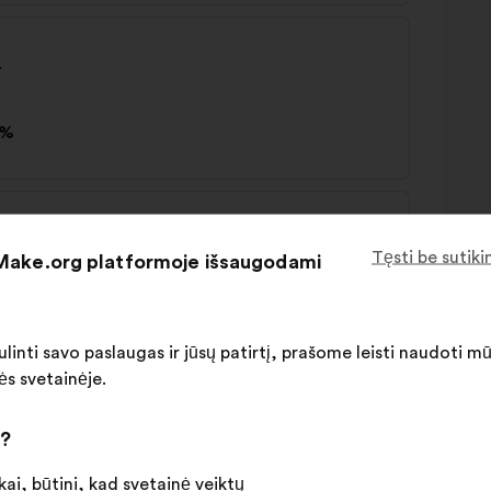
.
7%
 regulate AI usage.
Tęsti be sutik
 Make.org platformoje išsaugodami
%
linti savo paslaugas ir jūsų patirtį, prašome leisti naudoti m
ės svetainėje.
i?
 on Society
ai, būtini, kad svetainė veiktų