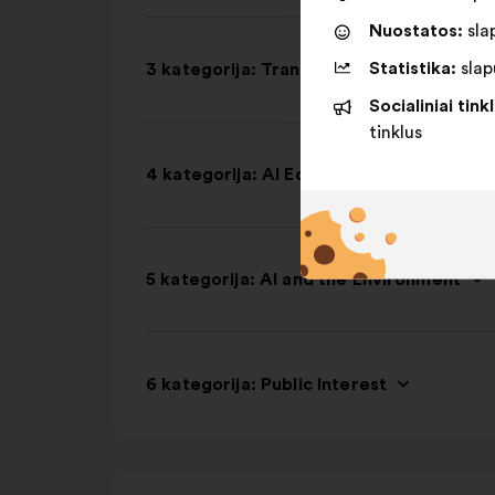
Nuostatos:
slap
Statistika:
slapu
3 kategorija: Transparency and Trust
Socialiniai tinkl
tinklus
4 kategorija: AI Education
5 kategorija: AI and the Environment
6 kategorija: Public Interest