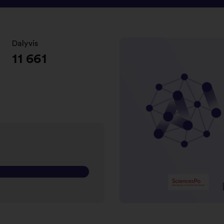
Dalyvis
:
11 661