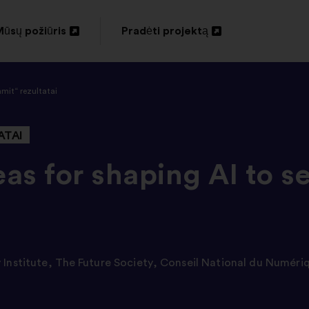
ūsų požiūris
Pradėti projektą
tverti
Atverti
naujame
naujame
mit“ rezultatai
kirtuke
skirtuke
ATAI
as for shaping AI to se
 Institute
,
The Future Society
,
Conseil National du Numér