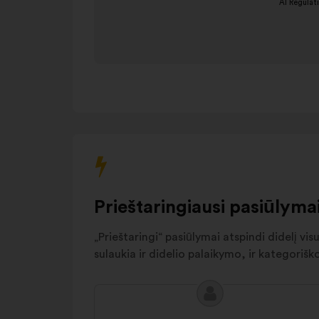
prevention
7%
and
management
AI innovation
6%
Environmental
5%
impact
Autres
16%
Prieštaringiausi pasiūlyma
„Prieštaringi“ pasiūlymai atspindi didelį vi
sulaukia ir didelio palaikymo, ir kategoriš
Pasiūlymo
Pasiūlymas:
turinys: