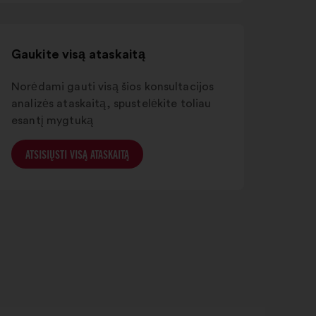
skirtuke
Gaukite visą ataskaitą
Norėdami gauti visą šios konsultacijos
analizės ataskaitą, spustelėkite toliau
esantį mygtuką
ATSISIŲSTI VISĄ ATASKAITĄ