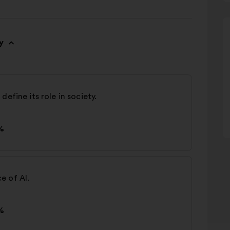
y
efine its role in society.
%
e of AI.
%