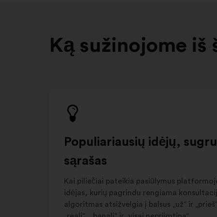
Ką sužinojome iš 
Populiariausių idėjų, sugr
sąrašas
Kai piliečiai pateikia pasiūlymus platformoje
idėjas, kurių pagrindu rengiama konsultacija
algoritmas atsižvelgia į balsus „už“ ir „pri
„reali“, „banali“ ir „visai nepriimtina“.