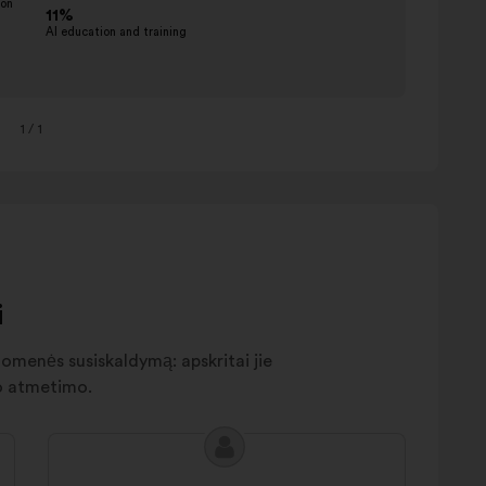
1
/ 1
i
suomenės susiskaldymą: apskritai jie
ko atmetimo.
Pasiūlymo
Pasiūlymas:
turinys: