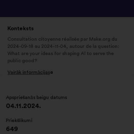
Konteksts
Consultation citoyenne réalisée par Make.org du
2024-09-18 au 2024-11-04, autour de la question:
What are your ideas for shaping AI to serve the
public good?
Vairāk informācijas
Atvērt
jaunā
cilnē
Apspriešanās beigu datums
:
04.11.2024.
Priekšlikumi
:
649