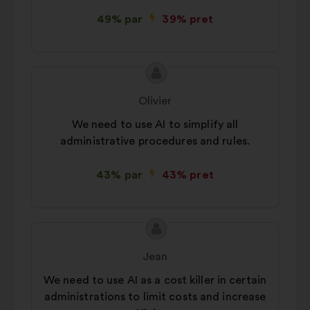
49% par
39% pret
Priekšlikuma
Priekšlikumu
saturs:
iesniedza:
Olivier
We need to use AI to simplify all
administrative procedures and rules.
43% par
43% pret
Priekšlikuma
Priekšlikumu
saturs:
iesniedza:
Jean
We need to use AI as a cost killer in certain
administrations to limit costs and increase