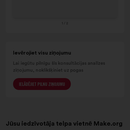
65+
29%
26%
1
/ 2
Ievērojiet visu ziņojumu
Lai iegūtu pilnīgu šīs konsultācijas analīzes
ziņojumu, noklikšķiniet uz pogas
IELĀDĒJIET PILNU ZIŅOJUMU
Jūsu iedzīvotāja telpa vietnē Make.org