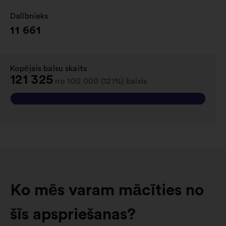
Dalībnieks
:
11 661
Kopējais balsu skaits
:
121 325
no 100 000 (121%) balsis
Ko mēs varam mācīties no
šīs apspriešanas?