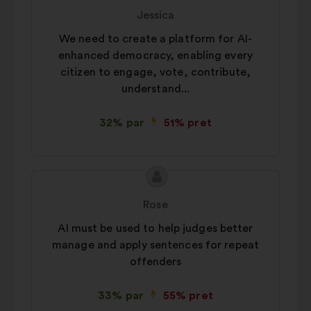
saturs:
iesniedza:
Jessica
We need to create a platform for AI-
enhanced democracy, enabling every
citizen to engage, vote, contribute,
understand...
32% par
51% pret
Priekšlikuma
Priekšlikumu
saturs:
iesniedza:
Rose
AI must be used to help judges better
manage and apply sentences for repeat
offenders
33% par
55% pret