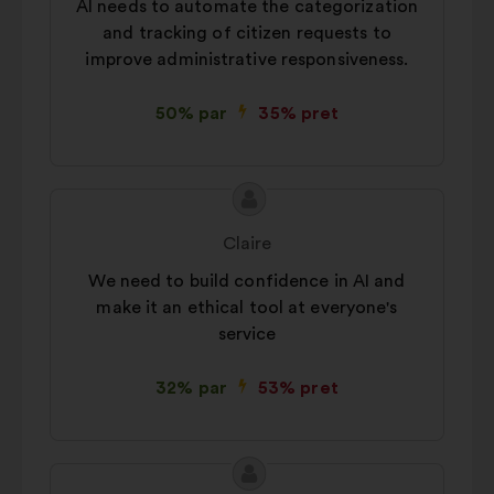
AI needs to automate the categorization
and tracking of citizen requests to
improve administrative responsiveness.
50% par
35% pret
Priekšlikuma
Priekšlikumu
saturs:
iesniedza:
Claire
We need to build confidence in AI and
make it an ethical tool at everyone's
service
32% par
53% pret
Priekšlikuma
Priekšlikumu