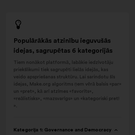
Populārākās atzinību ieguvušās
idejas, sagrupētas 6 kategorijās
Tiem nonākot platformā, labākie iedzīvotāju
priekšlikumi tiek sagrupēti lielās idejās, kas
veido apspriešanas struktūru. Lai sarindotu šīs
idejas, Make.org algoritms ņem vērā balsis «par»
un «pret», kā arī atzīmes «favorīts»,
«reālistisks», «mazsvarīgs» un «kategoriski pret!
».
Kategorija 1: Governance and Democracy