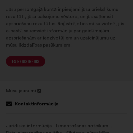
Jūsu personīgajā kontā ir pieejami jūsu priekšlikumu
rezultāti, jūsu balsojumu vēsture, un jūs saņemsit
apspriešanu rezultātus. Reģistrējoties mūsu vietnē, jūs
e-pastā saņemsiet informāciju par gaidāmajām
apspriešanām ar iedzīvotājiem un uzaicinājumu uz
mūsu līdzdalības pasākumiem.
ES REĢISTRĒJOS
Mūsu jaunumi
Atvērt
jaunā
Kontaktinformācija
cilnē
Juridiska informācija
Izmantošanas noteikumi