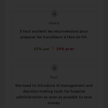
Priekšlikuma
Priekšlikumu
saturs:
iesniedza:
Alexis
Il faut soutenir les reconversions pour
préparer les travailleurs à l'ère de l'IA.
53% par
29% pret
Priekšlikuma
Priekšlikumu
saturs:
iesniedza:
Paul
We need to introduce AI management and
decision-making tools for hospital
administration as soon as possible to save
money.