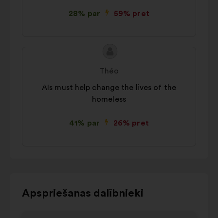
28% par
59% pret
Priekšlikuma
Priekšlikumu
saturs:
iesniedza:
Théo
AIs must help change the lives of the
homeless
41% par
26% pret
Izmantojiet
Apspriešanas dalībnieki
vadības
pogas,
{{Index}}
{{Inde