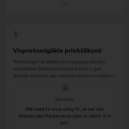
AI education
1
/ 1
turpu
11%
and training
šurpu.
AI Regulation
10%
Crisis
prevention
7%
and
management
Vispretrunīgākie priekšlikumi
AI innovation
6%
"Pretrunīgie" priekšlikumi atspoguļo būtisku
Environmental
sabiedrības šķelšanos: kopumā tiem ir gan
5%
impact
spēcīgs atbalsts, gan nepārprotams noraidījums.
Autres
16%
Priekšlikuma
Priekšlikumu
saturs:
iesniedza:
Maryline
We need to stop using AI, as we can
already see the perverse uses to which it is
put.