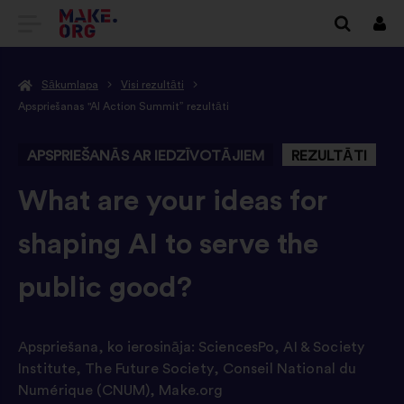
DOTIES
Piet
UZ
Sākumlapa
Visi rezultāti
VIETNES
Apspriešanas "AI Action Summit” rezultāti
MAKE.ORG
APSPRIEŠANĀS AR IEDZĪVOTĀJIEM
REZULTĀTI
SĀKUMLAPU
-
What are your ideas for
shaping AI to serve the
public good?
Apspriešana, ko ierosināja:
SciencesPo
,
AI & Society
Institute
,
The Future Society
,
Conseil National du
Numérique (CNUM)
,
Make.org