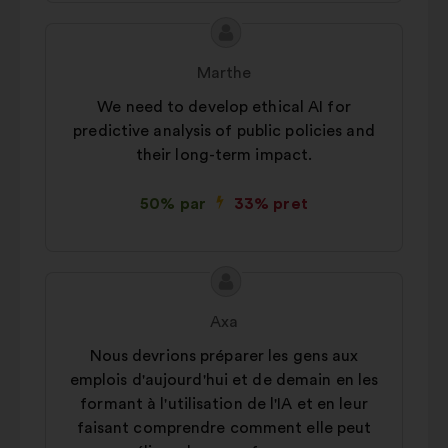
Priekšlikuma
Priekšlikumu
saturs:
iesniedza:
Marthe
We need to develop ethical AI for
predictive analysis of public policies and
their long-term impact.
50% par
33% pret
Priekšlikuma
Priekšlikumu
saturs:
iesniedza:
Axa
Nous devrions préparer les gens aux
emplois d'aujourd'hui et de demain en les
formant à l'utilisation de l'IA et en leur
faisant comprendre comment elle peut