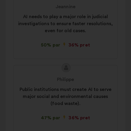
saturs:
iesniedza:
Ar sociālajiem tīkliem saistītās:
Jeannine
sīkdatnes, kas palīdz mums
AI needs to play a major role in judicial
optimizēt mūsu ietekmi,
investigations to ensure faster resolutions,
pateicoties sociālajiem tīkliem
even for old cases.
50% par
36% pret
Priekšlikuma
Priekšlikumu
saturs:
iesniedza:
Philippe
Public institutions must create AI to serve
major social and environmental causes
(food waste).
47% par
36% pret