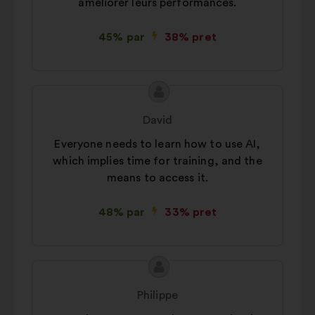
améliorer leurs performances.
45% par
38% pret
Priekšlikuma
Priekšlikumu
saturs:
iesniedza:
David
Everyone needs to learn how to use AI,
which implies time for training, and the
means to access it.
48% par
33% pret
Priekšlikuma
Priekšlikumu
saturs:
iesniedza:
Philippe