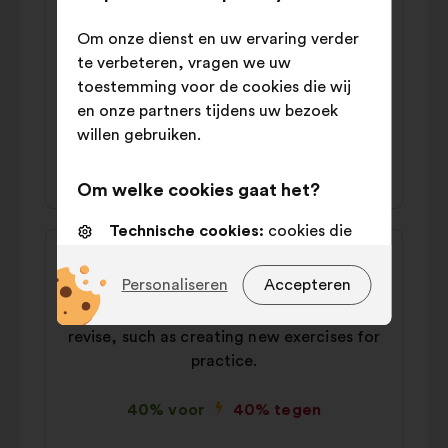
van
van:
Delete_requested
Om onze dienst en uw ervaring verder
het
te verbeteren, vragen we uw
From secondary school onwards, teachers
voorstel:
toestemming voor de cookies die wij
need to take AI training courses to
en onze partners tijdens uw bezoek
integrate it into their lessons.
willen gebruiken.
40% voor
42% tegen
Om welke cookies gaat het?
Technische cookies:
cookies die
Inhoud
Voorstel
essentieel zijn voor de werking van
van
van:
de site
Jean
Personaliseren
Accepteren
het
We need to offer AI tools to help students
Voorkeurscookies:
cookies om uw
voorstel:
revise, such as creating new exercises for
ervaring tijdens uw bezoek aan
onze website te verbeteren
practice.
Statistische cookies:
cookies om
40% voor
40% tegen
de analyse van onze
burgerraadplegingen op