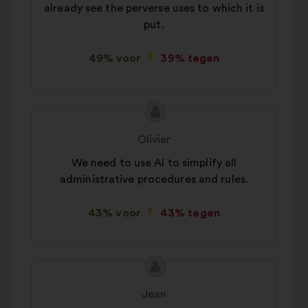
already see the perverse uses to which it is
put.
49% voor
39% tegen
Inhoud
Voorstel
van
van:
Olivier
het
We need to use AI to simplify all
voorstel:
administrative procedures and rules.
43% voor
43% tegen
Inhoud
Voorstel
van
van:
Jean
het