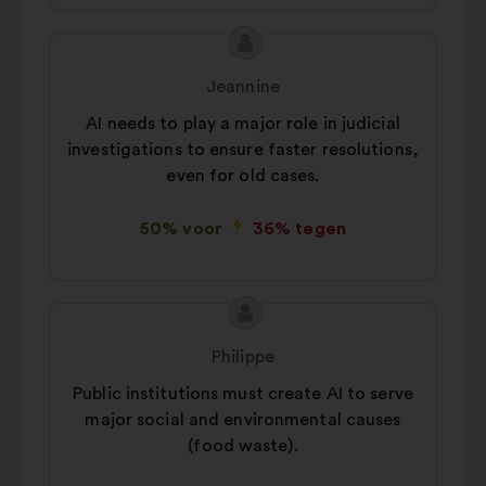
geaggregeerde wijze te verrijken
Inhoud
Voorstel
Cookies voor sociale netwerken:
van
van:
cookies om ons te helpen onze
Jeannine
het
impact via sociale netwerken te
AI needs to play a major role in judicial
voorstel:
optimaliseren
investigations to ensure faster resolutions,
even for old cases.
50% voor
36% tegen
Inhoud
Voorstel
van
van:
Philippe
het
Public institutions must create AI to serve
voorstel:
major social and environmental causes
(food waste).