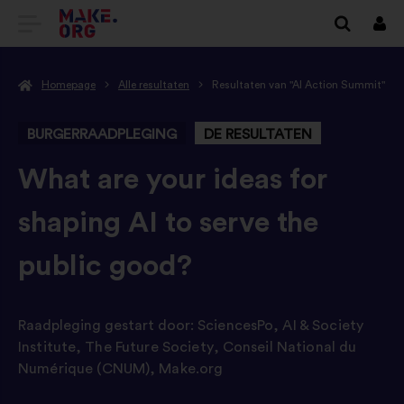
GA
Inlo
NAAR
Homepage
Alle resultaten
Resultaten van "AI Action Summit"
DE
HOMEPAGE
BURGERRAADPLEGING
DE RESULTATEN
VAN
-
What are your ideas for
MAKE.ORG
shaping AI to serve the
public good?
Raadpleging gestart door:
SciencesPo
,
AI & Society
Institute
,
The Future Society
,
Conseil National du
Numérique (CNUM)
,
Make.org