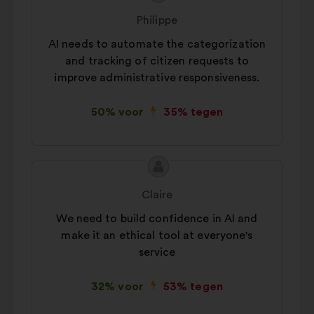
van
van:
Philippe
het
AI needs to automate the categorization
voorstel:
and tracking of citizen requests to
improve administrative responsiveness.
50% voor
35% tegen
Inhoud
Voorstel
van
van:
Claire
het
We need to build confidence in AI and
voorstel:
make it an ethical tool at everyone's
service
32% voor
53% tegen