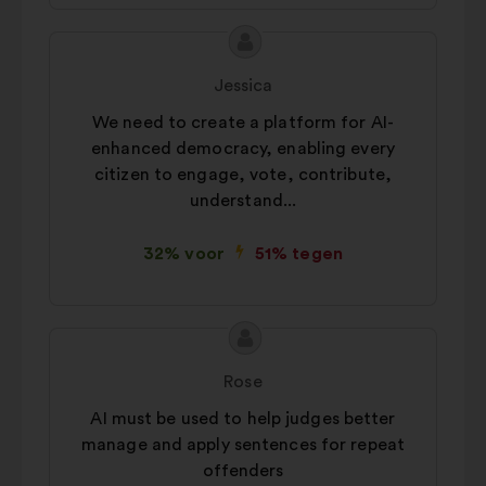
Inhoud
Voorstel
van
van:
Jessica
het
We need to create a platform for AI-
voorstel:
enhanced democracy, enabling every
citizen to engage, vote, contribute,
understand...
32% voor
51% tegen
Inhoud
Voorstel
van
van:
Rose
het
AI must be used to help judges better
voorstel:
manage and apply sentences for repeat
offenders