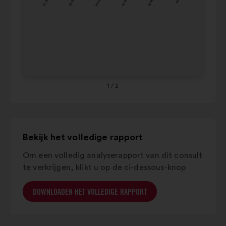
16- 24
25-34
35-44
45-54
55-64
65+
te
55-
24%
16%
communiceren.
64
65+
29%
26%
1
/ 2
Bekijk het volledige rapport
Om een ​​volledig analyserapport van dit consult
te verkrijgen, klikt u op de ci-dessous-knop
DOWNLOADEN HET VOLLEDIGE RAPPORT