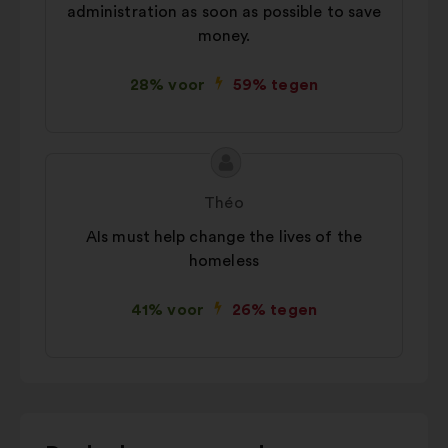
administration as soon as possible to save
money.
28% voor
59% tegen
Inhoud
Voorstel
van
van:
Théo
het
AIs must help change the lives of the
voorstel:
homeless
41% voor
26% tegen