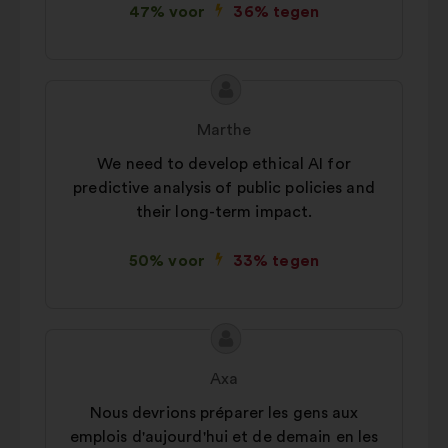
47% voor
36% tegen
Inhoud
Voorstel
van
van:
Marthe
het
We need to develop ethical AI for
voorstel:
predictive analysis of public policies and
their long-term impact.
50% voor
33% tegen
Inhoud
Voorstel
van
van:
Axa
het
Nous devrions préparer les gens aux
voorstel:
emplois d'aujourd'hui et de demain en les