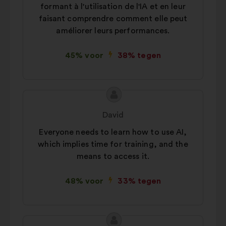
formant à l'utilisation de l'IA et en leur
faisant comprendre comment elle peut
améliorer leurs performances.
45% voor
38% tegen
Inhoud
Voorstel
van
van:
David
het
Everyone needs to learn how to use AI,
voorstel:
which implies time for training, and the
means to access it.
48% voor
33% tegen
Inhoud
Voorstel