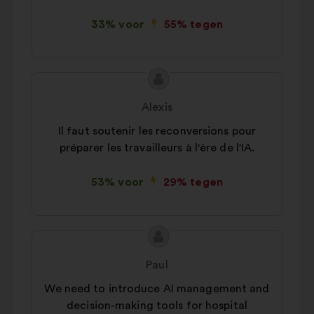
33% voor
55% tegen
Inhoud
Voorstel
van
van:
Alexis
het
Il faut soutenir les reconversions pour
voorstel:
préparer les travailleurs à l'ère de l'IA.
53% voor
29% tegen
Inhoud
Voorstel
van
van:
Paul
het
We need to introduce AI management and
voorstel:
decision-making tools for hospital