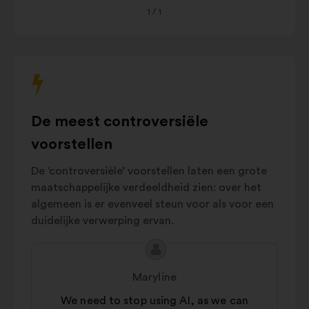
1
/ 1
met
AI Regulation
10%
de
Crisis
onderstaande
prevention
7%
carrousel
and
te
management
communiceren.
AI innovation
6%
De meest controversiële
Environmental
5%
impact
voorstellen
Autres
16%
De ‘controversiële’ voorstellen laten een grote
maatschappelijke verdeeldheid zien: over het
algemeen is er evenveel steun voor als voor een
duidelijke verwerping ervan.
Inhoud
Voorstel
van
van:
Maryline
het
We need to stop using AI, as we can
voorstel: