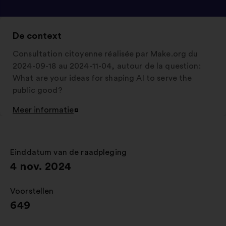
De context
Consultation citoyenne réalisée par Make.org du
2024-09-18 au 2024-11-04, autour de la question:
What are your ideas for shaping AI to serve the
public good?
Meer informatie
Openen
in
een
nieuw
Einddatum van de raadpleging
:
tabblad
4 nov. 2024
Voorstellen
:
649