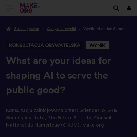
IDŹ
Zalo
się
DO
Strona główna
Wszystkie wyniki
Wyniki "AI Action Summit"
STRONY
GŁÓWNEJ
KONSULTACJA OBYWATELSKA
WYNIKI
MAKE.ORG
-
What are your ideas for
shaping AI to serve the
public good?
Konsultacja zainicjowana przez:
SciencesPo
,
AI &
Society Institute
,
The Future Society
,
Conseil
National du Numérique (CNUM)
,
Make.org