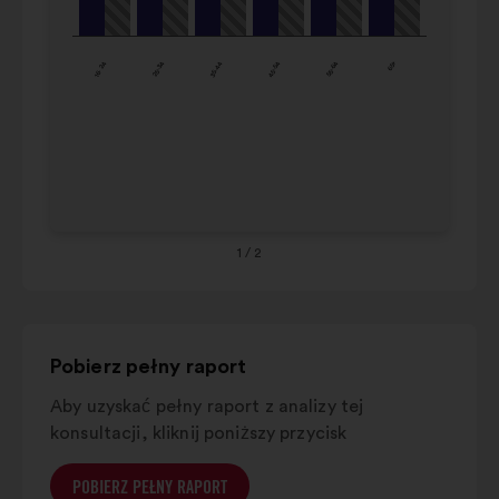
8%
15%
44
karuzeli.
45-
16%
16%
16- 24
25-34
35-44
45-54
55-64
65+
54
55-
24%
16%
64
65+
29%
26%
1
/ 2
Pobierz pełny raport
Aby uzyskać pełny raport z analizy tej
konsultacji, kliknij poniższy przycisk
POBIERZ PEŁNY RAPORT