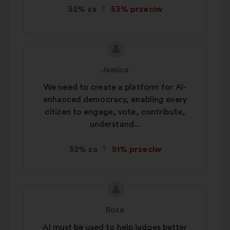
32% za
53% przeciw
Treść
Propozycja:
propozycji:
Jessica
We need to create a platform for AI-
enhanced democracy, enabling every
citizen to engage, vote, contribute,
understand...
32% za
51% przeciw
Treść
Propozycja:
propozycji:
Rose
AI must be used to help judges better