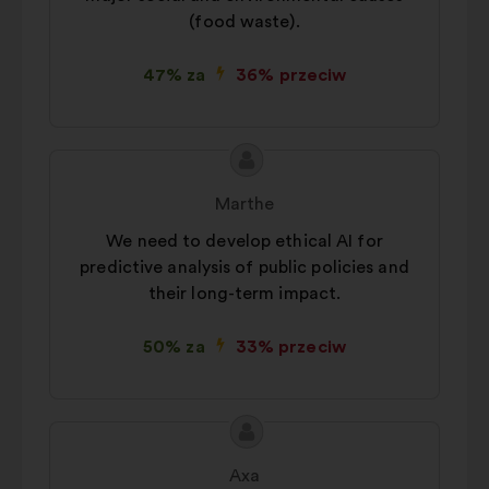
(food waste).
47% za
36% przeciw
Treść
Propozycja:
propozycji:
Marthe
We need to develop ethical AI for
predictive analysis of public policies and
their long-term impact.
50% za
33% przeciw
Treść
Propozycja:
propozycji:
Axa