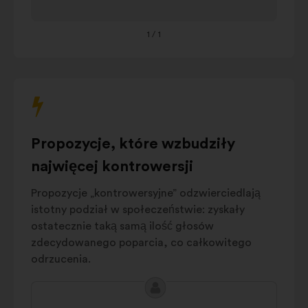
and processes
aby
AI education
przejrzeć
11%
and training
1
/ 1
treść
poniższej
AI Regulation
10%
karuzeli.
Crisis
prevention
7%
and
management
Propozycje, które wzbudziły
AI innovation
6%
Environmental
najwięcej kontrowersji
5%
impact
Propozycje „kontrowersyjne” odzwierciedlają
Autres
16%
istotny podział w społeczeństwie: zyskały
ostatecznie taką samą ilość głosów
zdecydowanego poparcia, co całkowitego
odrzucenia.
Treść
Propozycja:
propozycji: