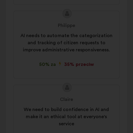
Treść
Propozycja:
propozycji:
Philippe
AI needs to automate the categorization
and tracking of citizen requests to
improve administrative responsiveness.
50% za
35% przeciw
Treść
Propozycja:
propozycji:
Claire
We need to build confidence in AI and
make it an ethical tool at everyone's
service