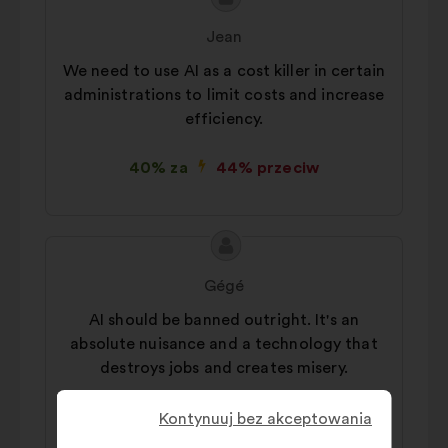
Treść
Propozycja:
propozycji:
Jean
We need to use AI as a cost killer in certain
administrations to limit costs and increase
efficiency.
40% za
44% przeciw
Treść
Propozycja:
propozycji:
Gégé
AI should be banned outright. It's an
absolute nuisance and a technology that
destroys jobs and creates misery.
44% za
38% przeciw
Kontynuuj bez akceptowania