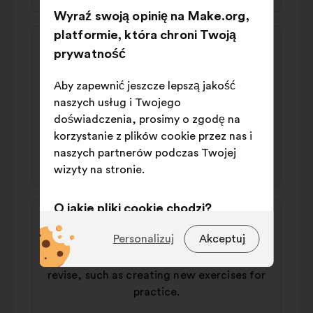
Wyraź swoją opinię na Make.org,
platformie, która chroni Twoją
Treść
Propozycja:
propozycji:
prywatność
Delete_requested
From secondary school onwards, teachers
Aby zapewnić jeszcze lepszą jakość
need to take AI training courses to
naszych usług i Twojego
integrate it into their lessons.
doświadczenia, prosimy o zgodę na
korzystanie z plików cookie przez nas i
40% za
42% przeciw
naszych partnerów podczas Twojej
wizyty na stronie.
O jakie pliki cookie chodzi?
Treść
Propozycja:
propozycji:
Jean
Techniczne:
pliki cookie niezbędne
Personalizuj
Akceptuj
do funkcjonowania strony
We need to offer AI tools to help students
revise, such as creating new exercises for
Preferencyjne:
pliki cookie
practice.
służące poprawieniu
doświadczenia użytkownika