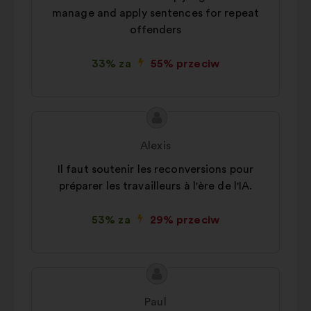
manage and apply sentences for repeat
offenders
33% za
55% przeciw
Treść
Propozycja:
propozycji:
Alexis
Il faut soutenir les reconversions pour
préparer les travailleurs à l'ère de l'IA.
53% za
29% przeciw
Treść
Propozycja:
propozycji:
Paul