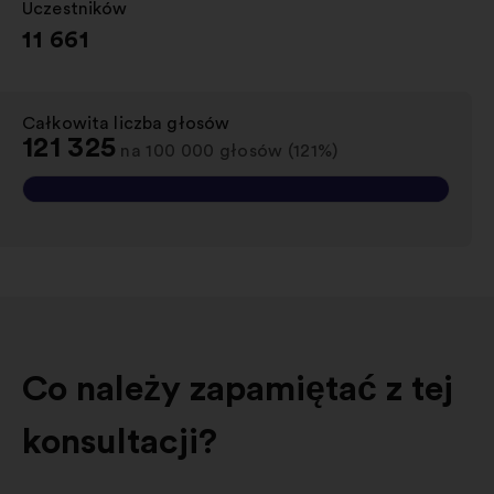
Uczestników
:
11 661
Całkowita liczba głosów
:
121 325
na 100 000 głosów (121%)
Co należy zapamiętać z tej
konsultacji?