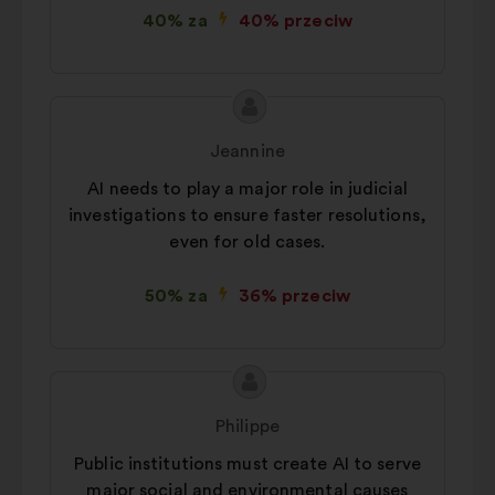
40% za
40% przeciw
podczas przeglądania strony
Statystyczne:
pliki cookie
pozwalające wzbogacić analizę
Treść
Propozycja:
naszych konsultacji obywatelskich
propozycji:
w sposób zagregowany
Jeannine
Sieci społecznościowe :
pliki
AI needs to play a major role in judicial
cookie służące zwiększeniu
investigations to ensure faster resolutions,
naszego oddziaływania dzięki
even for old cases.
sieciom społecznościowym
50% za
36% przeciw
Treść
Propozycja:
propozycji:
Philippe
Public institutions must create AI to serve
major social and environmental causes