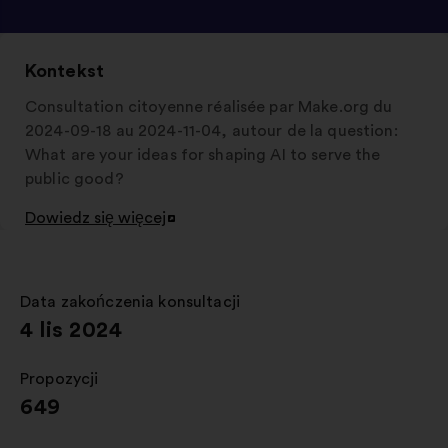
Kontekst
Consultation citoyenne réalisée par Make.org du
2024-09-18 au 2024-11-04, autour de la question:
What are your ideas for shaping AI to serve the
public good?
Dowiedz się więcej
Otwieranie
w
nowej
zakładce
Data zakończenia konsultacji
:
4 lis 2024
Propozycji
:
649