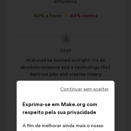
efficiency.
40% a favor
44% contra
Conteúdo
Proposta
da
por:
Gégé
proposta:
AI should be banned outright. It's an
absolute nuisance and a technology that
destroys jobs and creates misery.
44% a favor
38% contra
Continuar sem aceitar
Exprima-se em Make.org com
respeito pela sua privacidade
Conteúdo
Proposta
da
por:
Delete_requested
A fim de melhorar ainda mais o nosso
proposta: