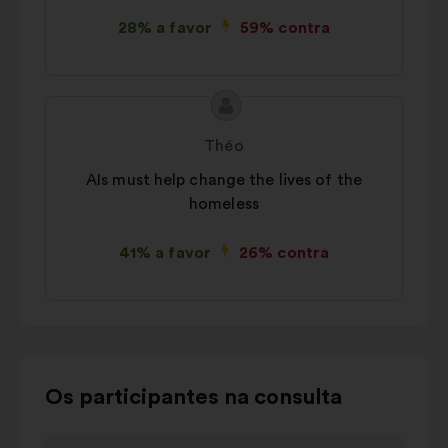
28% a favor
59% contra
Conteúdo
Proposta
da
por:
Théo
proposta:
AIs must help change the lives of the
homeless
41% a favor
26% contra
Utilizar
Os participantes na consulta
os
botões
Elemento
Eleme