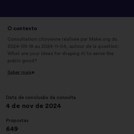
O contexto
Consultation citoyenne réalisée par Make.org du
2024-09-18 au 2024-11-04, autour de la question:
What are your ideas for shaping AI to serve the
public good?
Saber mais
Abertura
num
novo
separador
Data de conclusão da consulta
:
4 de nov de 2024
Propostas
:
649