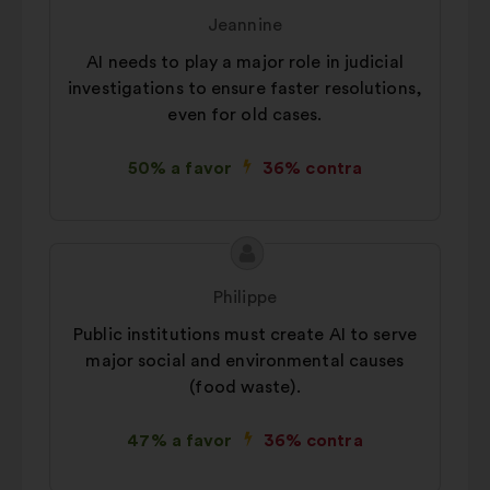
da
por:
ajudar a maximizar o nosso
Jeannine
proposta:
impacto através das redes sociais
AI needs to play a major role in judicial
investigations to ensure faster resolutions,
even for old cases.
50% a favor
36% contra
Conteúdo
Proposta
da
por:
Philippe
proposta:
Public institutions must create AI to serve
major social and environmental causes
(food waste).
47% a favor
36% contra