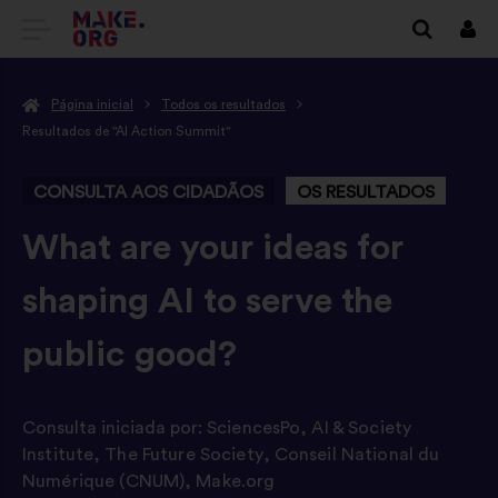
IR
Inici
sess
PARA
Página inicial
Todos os resultados
A
Resultados de "AI Action Summit"
PÁGINA
CONSULTA AOS CIDADÃOS
OS RESULTADOS
INICIAL
DO
-
What are your ideas for
SÍTIO
shaping AI to serve the
INTERNET
public good?
MAKE.ORG
Consulta iniciada por:
SciencesPo
,
AI & Society
Institute
,
The Future Society
,
Conseil National du
Numérique (CNUM)
,
Make.org