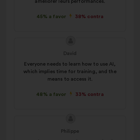
améliorer leurs performances.
45% a favor
38% contra
Conteúdo
Proposta
da
por:
David
proposta:
Everyone needs to learn how to use AI,
which implies time for training, and the
means to access it.
48% a favor
33% contra
Conteúdo
Proposta
da
por:
Philippe
proposta: