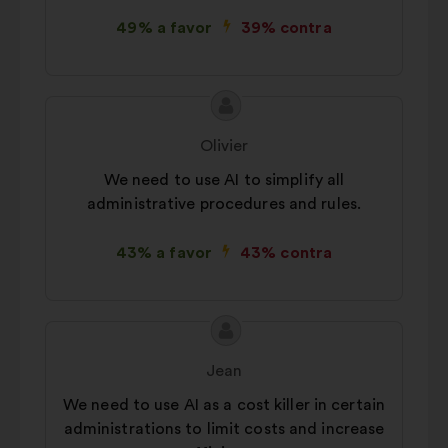
49% a favor
39% contra
Conteúdo
Proposta
da
por:
Olivier
proposta:
We need to use AI to simplify all
administrative procedures and rules.
43% a favor
43% contra
Conteúdo
Proposta
da
por:
Jean
proposta:
We need to use AI as a cost killer in certain
administrations to limit costs and increase