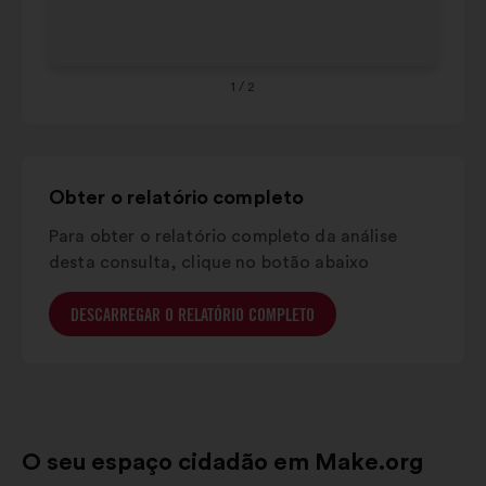
carrossel
abaixo.
1
/ 2
Obter o relatório completo
Para obter o relatório completo da análise
desta consulta, clique no botão abaixo
DESCARREGAR O RELATÓRIO COMPLETO
O seu espaço cidadão em Make.org