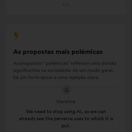
1
/ 1
no
AI Regulation
10%
teclado
Crisis
para
prevention
7%
interagir
and
com
management
o
AI innovation
6%
carrossel
As propostas mais polémicas
Environmental
abaixo.
5%
impact
As propostas " polémicas" refletem uma divisão
Autres
16%
significativa na sociedade: de um modo geral,
há um forte apoio e uma rejeição clara.
Conteúdo
Proposta
da
por:
Maryline
proposta:
We need to stop using AI, as we can
already see the perverse uses to which it is
put.