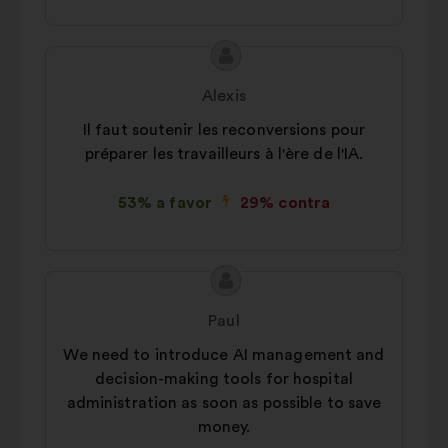
Conteúdo
Proposta
da
por:
Alexis
proposta:
Il faut soutenir les reconversions pour
préparer les travailleurs à l'ère de l'IA.
53% a favor
29% contra
Conteúdo
Proposta
da
por:
Paul
proposta:
We need to introduce AI management and
decision-making tools for hospital
administration as soon as possible to save
money.