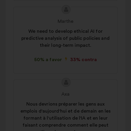
Conteúdo
Proposta
da
por:
Marthe
proposta:
We need to develop ethical AI for
predictive analysis of public policies and
their long-term impact.
50% a favor
33% contra
Conteúdo
Proposta
da
por:
Axa
proposta:
Nous devrions préparer les gens aux
emplois d'aujourd'hui et de demain en les
formant à l'utilisation de l'IA et en leur
faisant comprendre comment elle peut