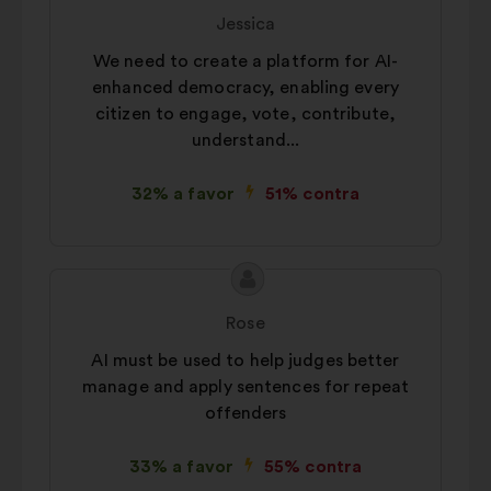
da
por:
Jessica
proposta:
We need to create a platform for AI-
enhanced democracy, enabling every
citizen to engage, vote, contribute,
understand...
32% a favor
51% contra
Conteúdo
Proposta
da
por:
Rose
proposta:
AI must be used to help judges better
manage and apply sentences for repeat
offenders
33% a favor
55% contra