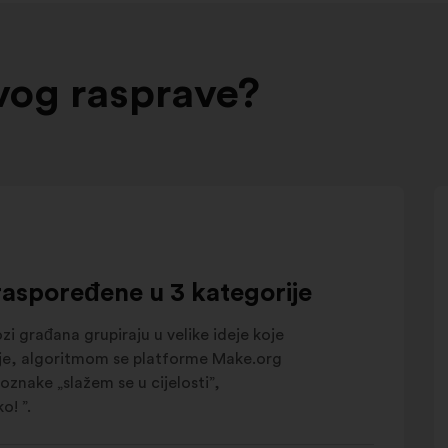
ovog rasprave?
raspoređene u 3 kategorije
zi građana grupiraju u velike ideje koje
deje, algoritmom se platforme Make.org
 oznake „slažem se u cijelosti”,
o! ”.