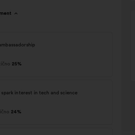
pment
 ambassadorship
tično
25%
 spark interest in tech and science
tično
24%