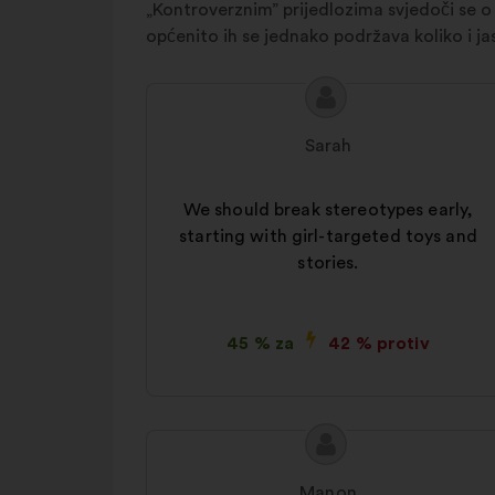
„Kontroverznim” prijedlozima svjedoči se o
općenito ih se jednako podržava koliko i ja
Sadržaj
Prijedlog
prijedloga:
korisnika:
Sarah
We should break stereotypes early,
starting with girl-targeted toys and
stories.
45 % za
42 % protiv
Sadržaj
Prijedlog
prijedloga:
korisnika:
Manon