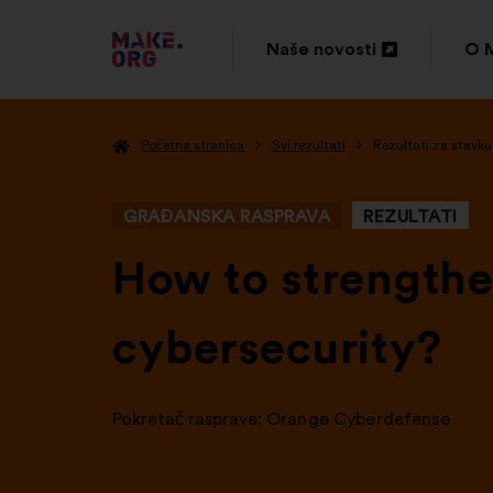
IDI
Naše novosti
O 
Otvori
Otv
NA
u
u
POČETNU
Početna stranica
Svi rezultati
Rezultati za stavk
novoj
nov
STRANICU
kartici
kar
PLATFORME
GRAĐANSKA RASPRAVA
REZULTATI
MAKE.ORG
-
How to strengthe
cybersecurity?
Pokretač rasprave:
Orange Cyberdefense