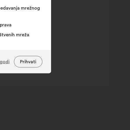
egledavanja mrežnog
sprava
uštvenih mreža
agodi
Prihvati