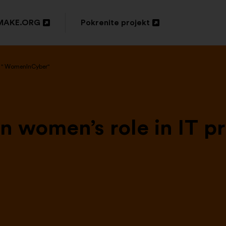
MAKE.ORG
Pokrenite projekt
ori
Otvori
u
u " WomenInCyber"
oj
novoj
tici
kartici
n women’s role in IT pr