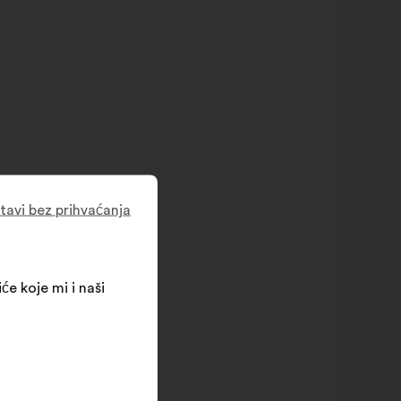
tavi bez prihvaćanja
će koje mi i naši