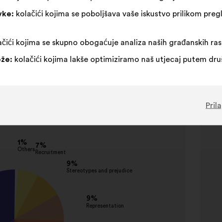
vke:
kolačići kojima se poboljšava vaše iskustvo prilikom pr
čići kojima se skupno obogaćuje analiza naših građanskih ra
že:
kolačići kojima lakše optimiziramo naš utjecaj putem dr
Pril
ted topics