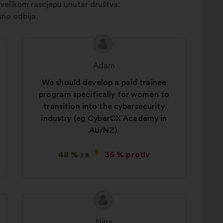
 velikom rascjepu unutar društva:
sno odbija.
Sadržaj
Prijedlog
prijedloga:
korisnika:
Adam
We should develop a paid trainee
program specifically for women to
transition into the cybersecurity
industry (eg CyberCX Academy in
AU/NZ).
48 % za
36 % protiv
Sadržaj
Prijedlog
prijedloga:
korisnika:
Nina