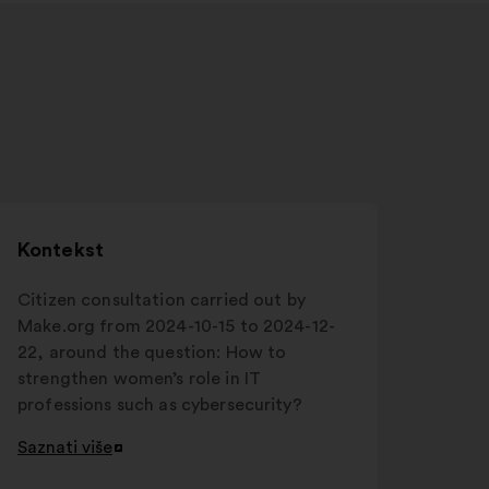
Kontekst
Citizen consultation carried out by
Make.org from 2024-10-15 to 2024-12-
22, around the question: How to
strengthen women’s role in IT
professions such as cybersecurity?
Saznati više
Otvori
u