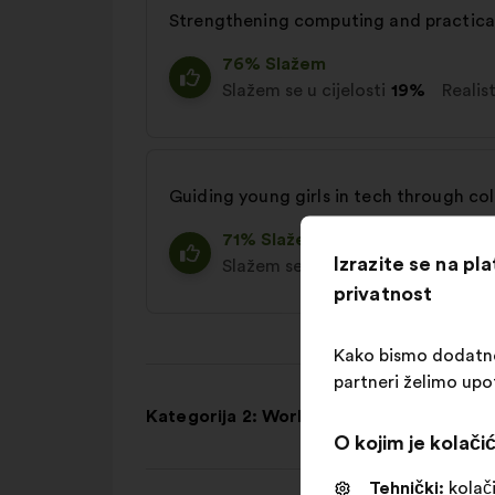
Strengthening computing and practical
76% Slažem
Slažem se u cijelosti
19%
Realis
Guiding young girls in tech through co
71% Slažem
Izrazite se na pl
Slažem se u cijelosti
13%
Realis
privatnost
Kako bismo dodatno o
partneri želimo upo
Kategorija 2: Workplace and recruitment
O kojim je kolačić
Tehnički:
kolači