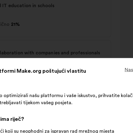
 IT education in schools
tično
21%
llaboration with companies and professionals
Nas
atformi Make.org poštujući vlastitu
tično
22%
ptimizirali našu platformu i vaše iskustvo, prihvatite kolači
trebljavati tijekom vašeg posjeta.
 policies
ima riječ?
ći koji su neophodni za ispravan rad mrežnog mjesta