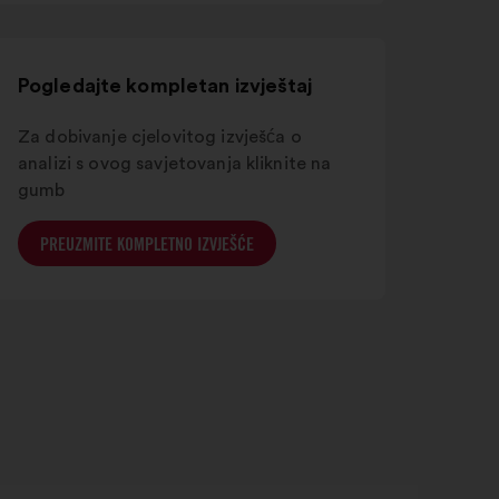
novoj
kartici
Pogledajte kompletan izvještaj
Za dobivanje cjelovitog izvješća o
analizi s ovog savjetovanja kliknite na
gumb
PREUZMITE KOMPLETNO IZVJEŠĆE