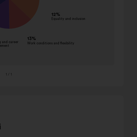
1
/ 1
i