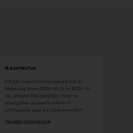
A kontextus
Citizen consultation carried out by
Make.org from 2024-10-15 to 2024-12-
22, around the question: How to
strengthen women’s role in IT
professions such as cybersecurity?
További információ
Új
lap