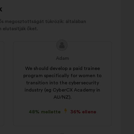
k
tős megosztottságát tükrözik: általában
elutasítják őket.
A
A
javaslat
javaslat
Adam
tartalma:
szerzője:
We should develop a paid trainee
program specifically for women to
transition into the cybersecurity
industry (eg CyberCX Academy in
AU/NZ).
48% mellette
36% ellene