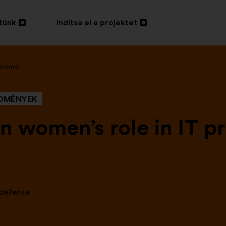
tünk
Indítsa el a projektet
Új
lap
dményei
sa
megnyitása
EDMÉNYEK
n women’s role in IT pr
defense