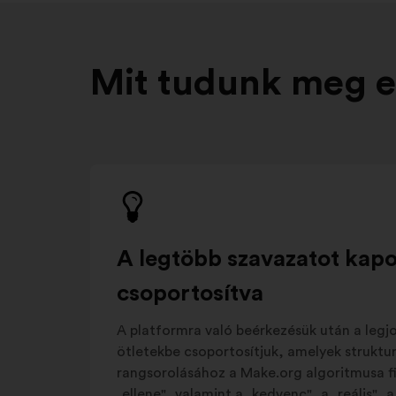
Mit tudunk meg e
A legtöbb szavazatot kapot
csoportosítva
A platformra való beérkezésük után a legj
ötletekbe csoportosítjuk, amelyek struktur
rangsorolásához a Make.org algoritmusa fi
„ellene", valamint a „kedvenc", a „reális", 