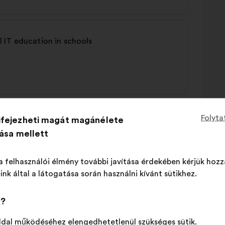
 IT education in schools
Folyta
ifejezheti magát magánélete
llaboration with companies and professionals
tása mellett
a felhasználói élmény további javítása érdekében kérjük hozz
ink által a látogatása során használni kívánt sütikhez.
k?
cies
ldal működéséhez elengedhetetlenül szükséges sütik.