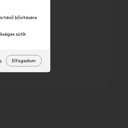
örténő bővítésére
kséges sütik
s
Elfogadom