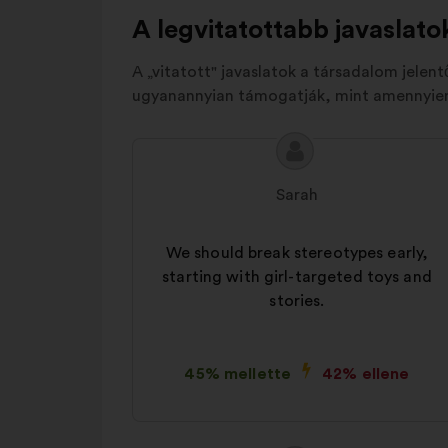
A legvitatottabb javaslato
A „vitatott" javaslatok a társadalom jelen
ugyanannyian támogatják, mint amennyien 
A
A
javaslat
javaslat
Sarah
tartalma:
szerzője:
We should break stereotypes early,
starting with girl-targeted toys and
stories.
45% mellette
42% ellene