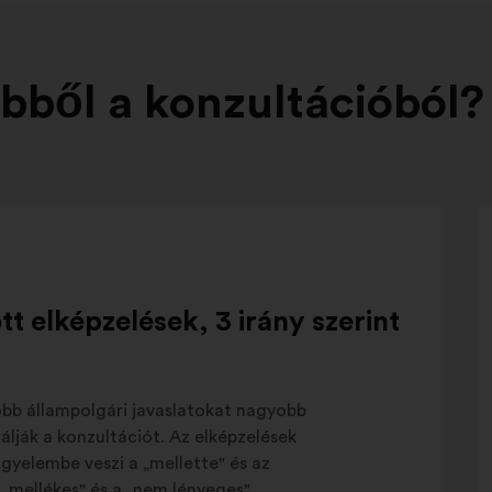
bből a konzultációból?
t elképzelések, 3 irány szerint
obb állampolgári javaslatokat nagyobb
álják a konzultációt. Az elképzelések
gyelembe veszi a „mellette" és az
a „mellékes" és a „nem lényeges"