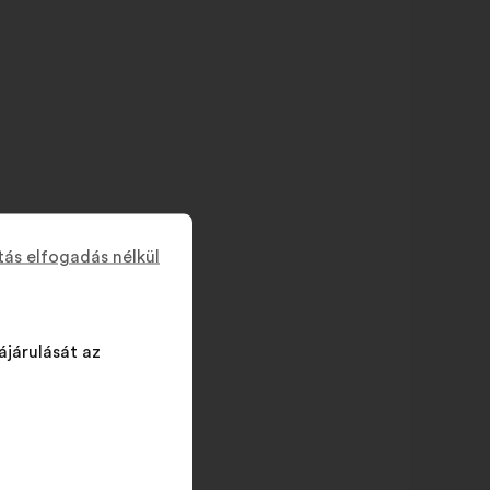
tás elfogadás nélkül
ájárulását az