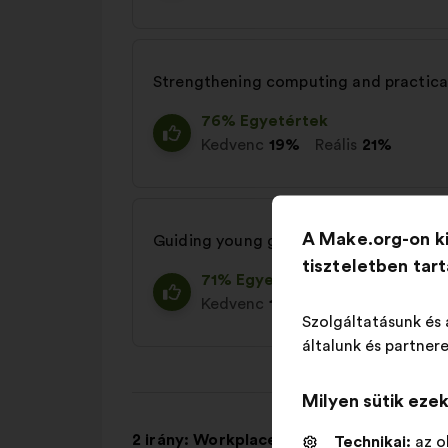
Strengthening computing and practical
76% Egyetértek
Kedvenc
19%
Reális
21%
A Make.org-on k
Guiding young girls in tech through co
tiszteletben tar
71% Egyetértek
Kedvenc
13%
Reális
22%
Szolgáltatásunk és 
általunk és partnere
Milyen sütik eze
2 irány: Workplace and recruitment poli
Technikai:
az o