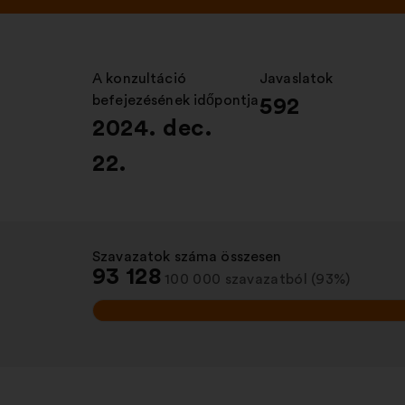
A konzultáció
:
Javaslatok
:
befejezésének időpontja
592
2024. dec.
22.
Szavazatok száma összesen
:
93 128
100 000 szavazatból (93%)