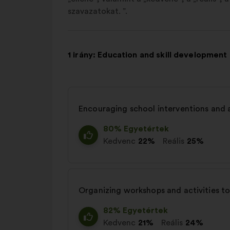
szavazatokat. ”.
1 irány: Education and skill development
Encouraging school interventions and
80% Egyetértek
Kedvenc
22%
Reális
25%
Organizing workshops and activities to
82% Egyetértek
Kedvenc
21%
Reális
24%