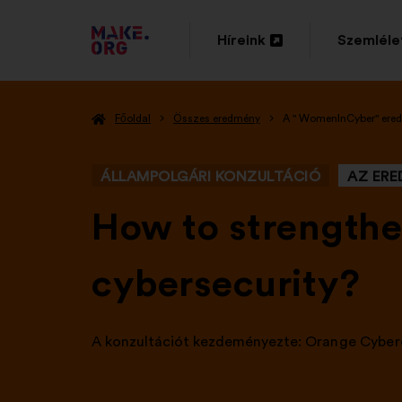
TOVÁBB
Híreink
Szemléle
Új
Új
A
lap
lap
MAKE.ORG
Főoldal
Összes eredmény
A " WomenInCyber" ere
megnyitása
megnyitá
FŐOLDALÁRA
ÁLLAMPOLGÁRI KONZULTÁCIÓ
AZ ER
-
How to strengthe
cybersecurity?
A konzultációt kezdeményezte:
Orange Cyber