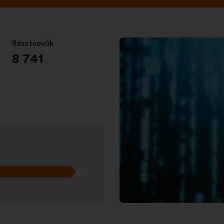
Résztvevők
:
8 741