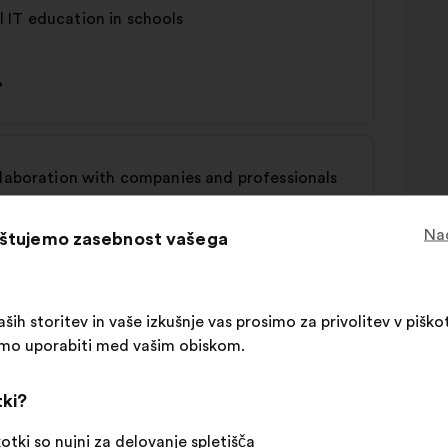
 IT education in schools
%
llaboration with companies and professionals
Nad
oštujemo zasebnost vašega
%
ših storitev in vaše izkušnje vas prosimo za privolitev v piškot
limo uporabiti med vašim obiskom.
 policies
tki?
kotki so nujni za delovanje spletišča