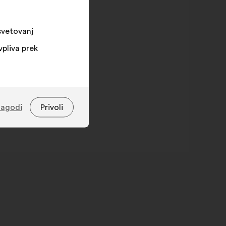
osvetovanj
vpliva prek
lagodi
Privoli