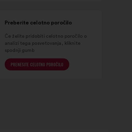
novem
zavihku
Preberite celotno poročilo
Če želite pridobiti celotno poročilo o
analizi tega posvetovanja, kliknite
spodnji gumb
PRENESITE CELOTNO POROČILO