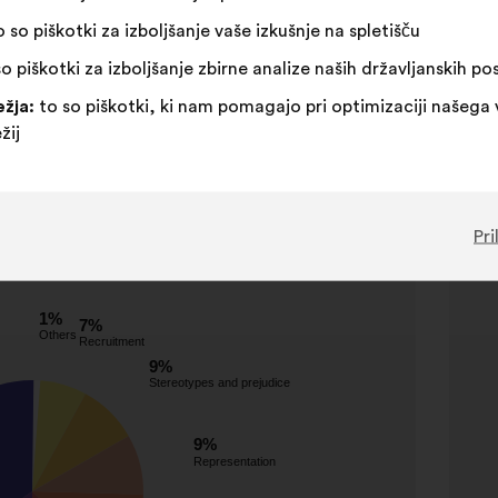
 so piškotki za izboljšanje vaše izkušnje na spletišču
o piškotki za izboljšanje zbirne analize naših državljanskih p
žja:
to so piškotki, ki nam pomagajo pri optimizaciji našega 
žij
Pri
ted topics