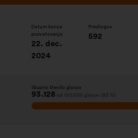
Datum konca
:
Predlogov
:
posvetovanja
592
22. dec.
2024
Skupno število glasov
:
93.128
od 100.000 glasov (93 %)