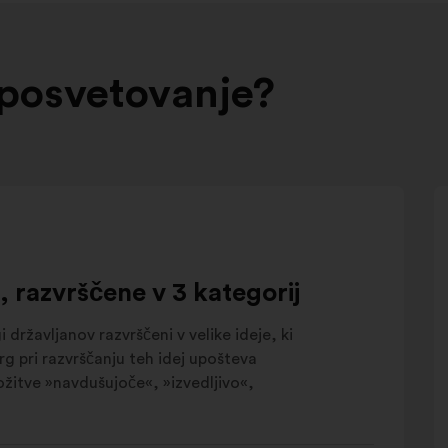
 posvetovanje?
, razvrščene v 3 kategorij
državljanov razvrščeni v velike ideje, ki
g pri razvrščanju teh idej upošteva
ožitve »navdušujoče«, »izvedljivo«,