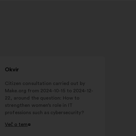
Okvir
Citizen consultation carried out by
Make.org from 2024-10-15 to 2024-12-
22, around the question: How to
strengthen women’s role in IT
professions such as cybersecurity?
Več o tem
Odpri
v