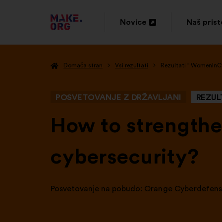
POJDI
Novice
Naš pris
Odpri
Odpri
NA
v
v
DOMAČO
Domača stran
Vsi rezultati
Rezultati " WomenInC
novem
novem
STRAN
zavihku
zavihku
MAKE.ORG
POSVETOVANJE Z DRŽAVLJANI
REZUL
-
How to strengthe
cybersecurity?
Posvetovanje na pobudo:
Orange Cyberdefen