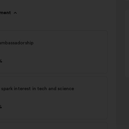
pment
 ambassadorship
%
 spark interest in tech and science
%