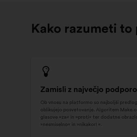
Kako razumeti to
Zamisli z največjo podporo
Ob vnosu na platformo so najboljši predlogi 
oblikujejo posvetovanje. Algoritem Make.or
glasove »za« in »proti« ter dodatne obrazl
»nesmiselno« in »nikakor! «.