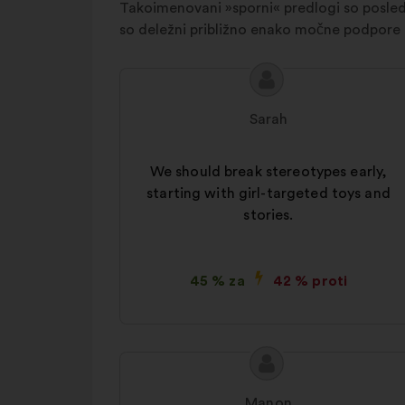
Takoimenovani »sporni« predlogi so posledi
so deležni približno enako močne podpore 
Vsebina
Predlog:
predloga:
Sarah
We should break stereotypes early,
starting with girl-targeted toys and
stories.
45 % za
42 % proti
Vsebina
Predlog:
predloga:
Manon