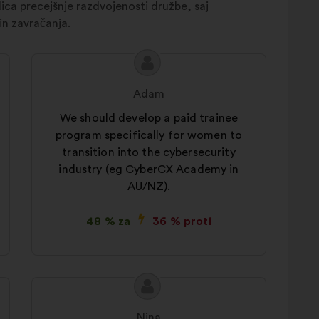
ca precejšnje razdvojenosti družbe, saj
in zavračanja.
Vsebina
Predlog:
predloga:
Adam
We should develop a paid trainee
program specifically for women to
transition into the cybersecurity
industry (eg CyberCX Academy in
AU/NZ).
48 % za
36 % proti
Vsebina
Predlog:
predloga:
Nina