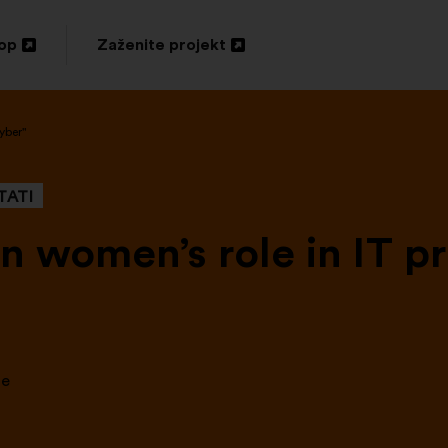
top
Zaženite projekt
Odpri
v
yber"
novem
zavihku
TATI
n women’s role in IT pr
se