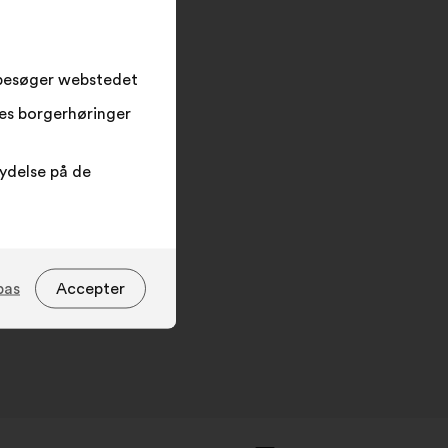
søgefeltet
og
klik
på
 besøger webstedet
knappen
res borgerhøringer
”Søg”
lydelse på de
pas
Accepter