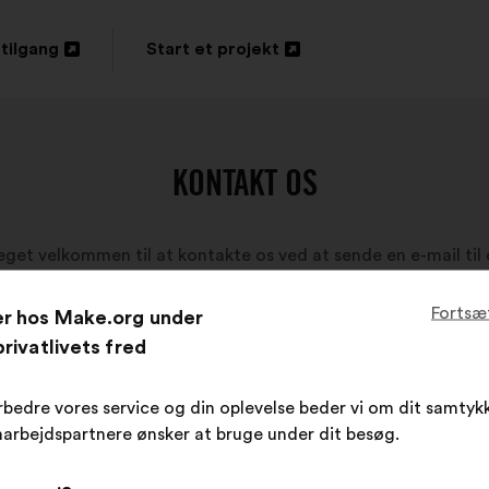
tilgang
Start et projekt
s
Åbnes
i
en
KONTAKT OS
ny
fane
eget velkommen til at kontakte os ved at sende en e-mail til 
Fortsæ
er hos Make.org under
rivatlivets fred
rbedre vores service og din oplevelse beder vi om dit samtykk
arbejdspartnere ønsker at bruge under dit besøg.