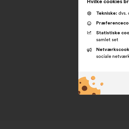
Hvilke cookies br
Tekniske:
dvs. 
Præferenceco
Statistiske coo
samlet set
Netværkscook
sociale netvær