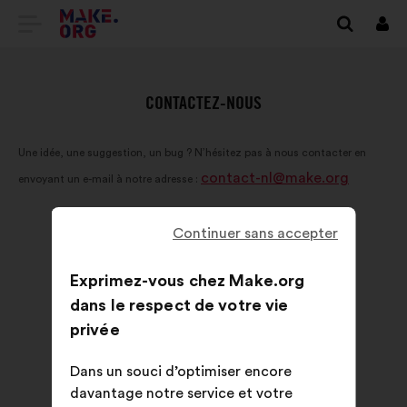
ALLER
Se
conn
À
L'ACCUEIL
CONTACTEZ-NOUS
DU
Une idée, une suggestion, un bug ? N’hésitez pas à nous contacter en
SITE
contact-nl@make.org
envoyant un e-mail à notre adresse :
MAKE.ORG
Continuer sans accepter
Exprimez-vous chez Make.org
dans le respect de votre vie
privée
Dans un souci d’optimiser encore
davantage notre service et votre