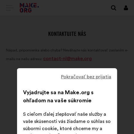
PREJSŤ
Prihl
sa
NA
DOMOVSKÚ
KONTAKTUJTE NÁS
STRÁNKU
Nápad, pripomienka alebo chyba? Neváhajte nás kontaktovať zaslaním e-
MAKE.ORG
contact-nl@make.org
mailu na našu adresu:
Pokračovať bez prijatia
Vyjadrujte sa na Make.org s
ohľadom na vaše súkromie
S cieľom ďalej zlepšovať naše služby a
vaše skúsenosti vás žiadame o súhlas so
súbormi cookie, ktoré chceme my a