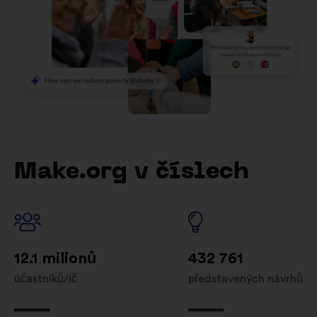
Make.org v číslech
12.1 milionů
432 761
účastníků/ič
představených návrhů