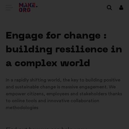
PŘEJÍT
Přihl
se
NA
DOMOVSKOU
Engage for change :
STRÁNKU
building resilience in
MAKE.ORG
a complex world
In a rapidly shifting world, the key to building positive
and sustainable change is massive engagement. We
empower citizens, employees and stakeholders thanks
to online tools and innovative collaboration
methodologies