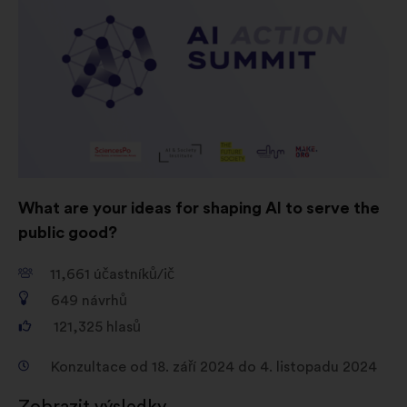
dopad prostřednictvím sociálních
sítí
What are your ideas for shaping AI to serve the
public good?
11,661
účastníků/ič
649
návrhů
121,325
hlasů
Konzultace od 18. září 2024 do 4. listopadu 2024
Zobrazit výsledky