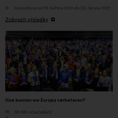
Konzultace od 10. května 2021 do 20. června 2021
Zobrazit výsledky
Otevřít
na
nové
kartě
Hoe kunnen we Europa verbeteren?
36.526
účastníků/ič