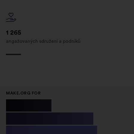
1 265
angažovaných sdružení a podniků
MAKE.ORG FOR
Public
Institutions
& Non-profit