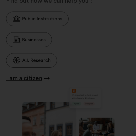
Find out how we can help you :
Public Institutions
Businesses
A.I. Research
I am a citizen
→