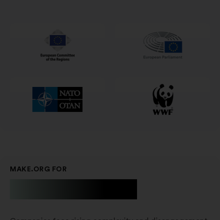
na
nové
kartě
MAKE.ORG FOR
Businesses