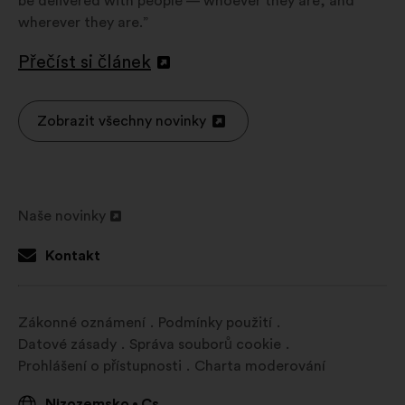
be delivered with people — whoever they are, and
wherever they are.”
Přečíst si článek
Otevřít
na
nové
Zobrazit všechny novinky
Otevřít
kartě
na
nové
kartě
Naše novinky
Otevřít
na
Kontakt
nové
kartě
Zákonné oznámení
Podmínky použití
Datové zásady
Správa souborů cookie
Prohlášení o přístupnosti
Charta moderování
Nizozemsko
Cs
•