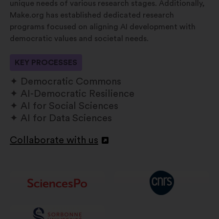
unique needs of various research stages. Additionally,
Make.org has established dedicated research
programs focused on aligning AI development with
democratic values and societal needs.
KEY PROCESSES
Democratic Commons
AI-Democratic Resilience
AI for Social Sciences
AI for Data Sciences
Collaborate with us
Otevřít
na
nové
kartě