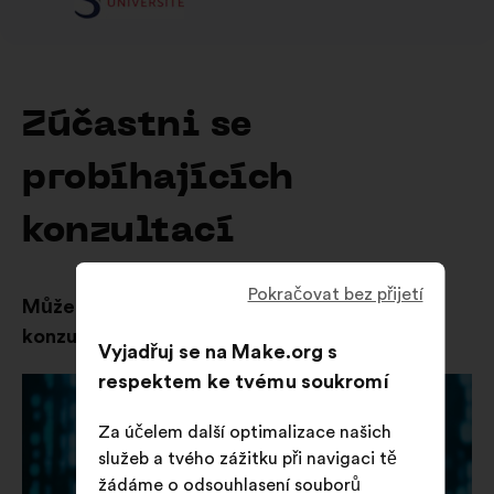
Zúčastni se
probíhajících
konzultací
Pokračovat bez přijetí
Můžeš procházet také výsledky předchozích
konzultací
Vyjadřuj se na Make.org s
respektem ke tvému soukromí
Za účelem další optimalizace našich
služeb a tvého zážitku při navigaci tě
žádáme o odsouhlasení souborů