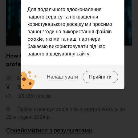
Для подальшого вдосконалення
нашого сервісу та покращення
користувацького досвіду ми просимо
вашої згоди на використання файлів
cookie, які ми та наші партнери
бажаємо використовувати під час
вашого відвідування сайту.
How to strengthen women’s role in IT
professions such as cybersecurity?
Які саме файли cookie?
Налаштувати
Прийняти
8,741
учасник
Технічні:
файли cookie, які
592
пропозиції
необхідні для роботи сайту
93,128
голосів
Налаштування:
файли cookie для
покращення вашого досвіду під
Публічна консультація з 15-е жовтня 2024 р. по
час навігації сайтом
22-е грудня 2024 р.
Статистика:
файли cookie для
Ознайомитися з результатами
забезпечення аналізу наших