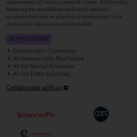
unique needs of various research stages. Additionally,
Make.org has established dedicated research
programs focused on aligning AI development with
democratic values and societal needs.
KEY PROCESSES
Democratic Commons
AI-Democratic Resilience
AI for Social Sciences
AI for Data Sciences
Collaborate with us
Відкрити
в
новій
вкладці