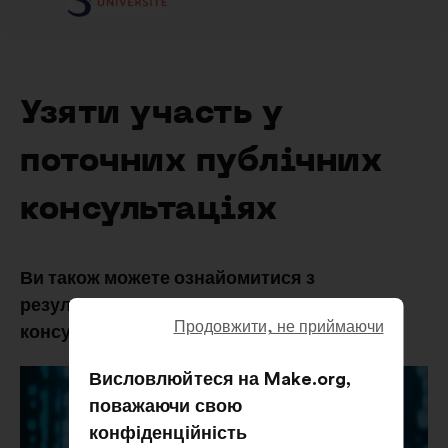
Узяти участь у
поточних публічних
консультаціях
Ви також можете ознайомитися з
результатами попередніх публічних
Продовжити, не приймаючи
консультацій
Висловлюйтеся на Make.org,
поважаючи свою
конфіденційність