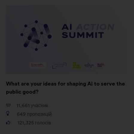
публічних консультацій із
громадянами в узагальненому
вигляді
Соціальні мережі:
файли cookie,
що допомагають нам оптимізувати
наш вплив через соціальні мережі
What are your ideas for shaping AI to serve the
public good?
11,661
учасник
649
пропозицій
121,325
голосів