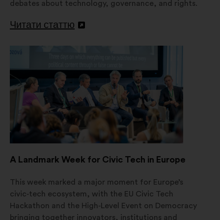
debates about technology, governance, and rights.
Читати статтю
Відкрити
в
новій
вкладці
A Landmark Week for Civic Tech in Europe
This week marked a major moment for Europe’s
civic‑tech ecosystem, with the EU Civic Tech
Hackathon and the High‑Level Event on Democracy
bringing together innovators, institutions and