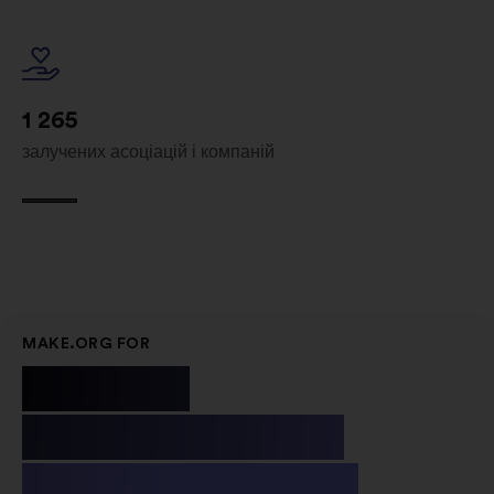
1 265
залучених асоціацій і компаній
MAKE.ORG FOR
Public
Institutions
& Non-profit