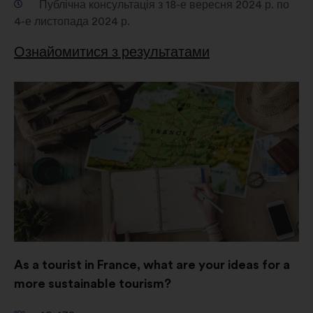
Публічна консультація з 18-е вересня 2024 р. по
4-е листопада 2024 р.
Ознайомитися з результатами
Відкрити
в
новій
вкладці
As a tourist in France, what are your ideas for a
more sustainable tourism?