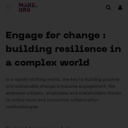
ПЕРЕЙТИ
Вхі
НА
ГОЛОВНУ
Engage for change :
СТОРІНКУ
building resilience in
MAKE.ORG
a complex world
In a rapidly shifting world, the key to building positive
and sustainable change is massive engagement. We
empower citizens, employees and stakeholders thanks
to online tools and innovative collaboration
methodologies