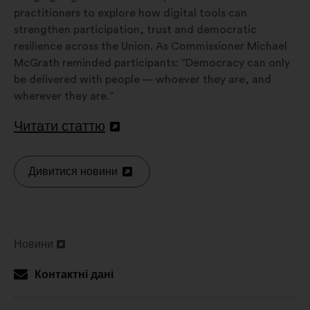
practitioners to explore how digital tools can
strengthen participation, trust and democratic
resilience across the Union. As Commissioner Michael
McGrath reminded participants: “Democracy can only
be delivered with people — whoever they are, and
wherever they are.”
Читати статтю
Відкрити
в
новій
Дивитися новини
Відкрити
вкладці
в
новій
вкладці
Новини
Відкрити
в
Контактні дані
новій
вкладці