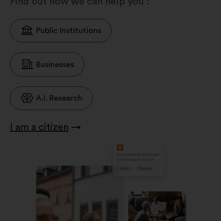
Find out how we can help you :
Public Institutions
Businesses
A.I. Research
I am a citizen
→