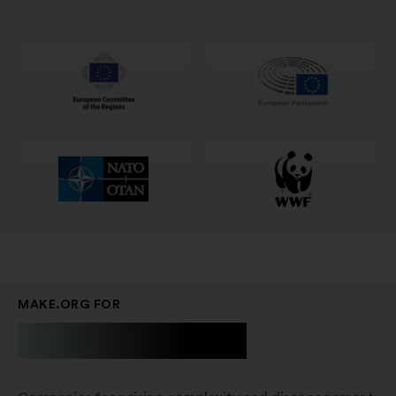
в
новій
вкладці
MAKE.ORG FOR
Businesses