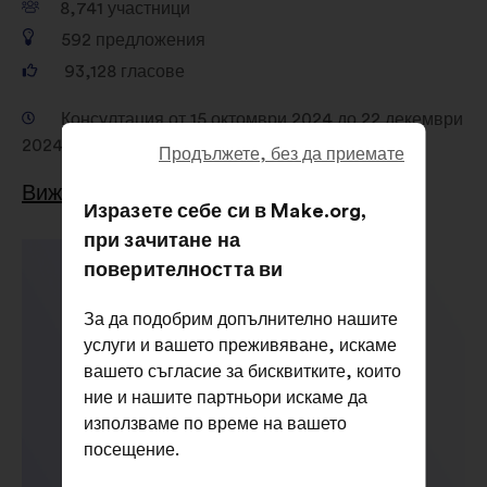
8,741
участници
592
предложения
93,128
гласове
Консултация от 15 октомври 2024 до 22 декември
2024
Продължете, без да приемате
Вижте резултатите
Изразете себе си в Make.org,
при зачитане на
поверителността ви
За да подобрим допълнително нашите
услуги и вашето преживяване, искаме
вашето съгласие за бисквитките, които
ние и нашите партньори искаме да
използваме по време на вашето
посещение.