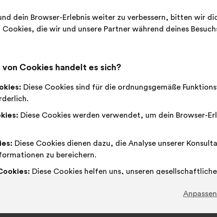
nd dein Browser-Erlebnis weiter zu verbessern, bitten wir d
fährst du, welche Prioritäten die Bürger:innen haben und 
Cookies, die wir und unsere Partner während deines Besuc
I
von Cookies handelt es sich?
okies:
Diese Cookies sind für die ordnungsgemäße Funktions
R
derlich.
kies:
Diese Cookies werden verwendet, um dein Browser-Erl
ies:
Diese Cookies dienen dazu, die Analyse unserer Konsult
formationen zu bereichern.
What are your ideas for shaping AI to
serve the public good?
Cookies:
Diese Cookies helfen uns, unseren gesellschaftliche
erke zu verstärken.
Anpassen
11,661
Teilnehmer:innen
649
Vorschläge