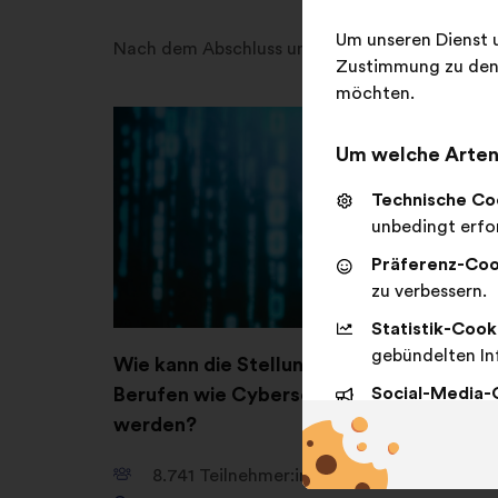
Um unseren Dienst u
Nach dem Abschluss unserer Konsultationen er
Zustimmung zu den 
möchten.
Um welche Arten 
Technische Co
unbedingt erfor
Präferenz-Coo
zu verbessern.
Statistik-Cook
gebündelten In
Wie kann die Stellung von Frauen in IT-
Berufen wie Cybersecurity gestärkt
Social-Media-
sozialen Netzw
werden?
8.741
Teilnehmer:innen