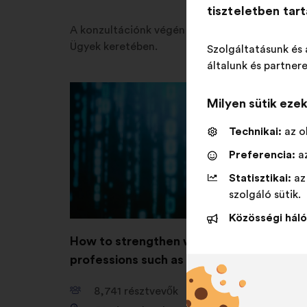
tiszteletben tar
A konzultációnk végén megtudhatja, hogy melye
Ügyek keretében.
Szolgáltatásunk és 
általunk és partnere
Milyen sütik eze
Technikai:
az o
Preferencia:
az
Statisztikai:
az
szolgáló sütik.
Közösségi háló
How to strengthen women’s role in IT
professions such as cybersecurity?
8,741
résztvevők