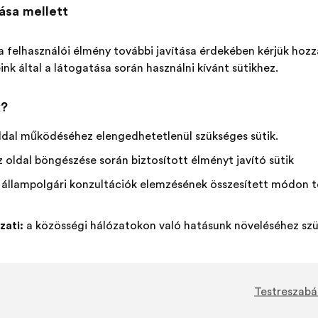
tása mellett
k az állampolgárok által megjelölt prioritások, és milyen i
a felhasználói élmény további javítása érdekében kérjük hozz
ink által a látogatása során használni kívánt sütikhez.
Ú
k?
l
ldal működéséhez elengedhetetlenül szükséges sütik.
 oldal böngészése során biztosított élményt javító sütik
 állampolgári konzultációk elemzésének összesített módon t
zati:
a közösségi hálózatokon való hatásunk növeléséhez szü
What are your ideas for shaping AI to
serve the public good?
Testreszabá
11,661
résztvevők