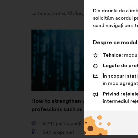
Din dorința de a îmb
La finalul consultărilor, descoperiți prioritățile
solicităm acordul pr
când navigați pe sit
Despre ce modul
Tehnice:
module
Legate de pref
În scopuri stati
în mod agrega
Privind rețelel
How to strengthen women’s role in IT
intermediul rețe
professions such as cybersecurity?
8,741
participanți
592
propuneri