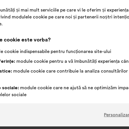
unătăți și mai mult serviciile pe care vi le oferim și experie
 stabilite de cetățeni și acțiunile realizate de Make.org în cadr
ivind modulele cookie pe care noi și partenerii noștri intenți
e.
î
e cookie este vorba?
 cookie indispensabile pentru funcționarea site-ului
f
erințe:
module cookie pentru a vă îmbunătăți experiența când
stice:
module cookie care contribuie la analiza consultărilor
t
e sociale:
module cookie care ne ajută să ne optimizăm impac
What are your ideas for shaping AI to
lelor sociale
serve the public good?
Personaliza
11,661
participanți
649
propuneri