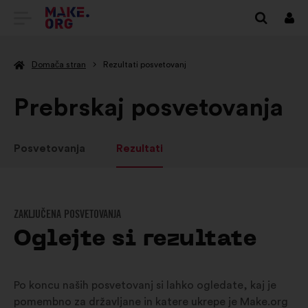
POJDI
Prij
NA
Domača stran
Rezultati posvetovanj
DOMAČO
STRAN
Prebrskaj posvetovanja
MAKE.ORG
Posvetovanja
Rezultati
ZAKLJUČENA POSVETOVANJA
Oglejte si rezultate
Po koncu naših posvetovanj si lahko ogledate, kaj je
pomembno za državljane in katere ukrepe je Make.org