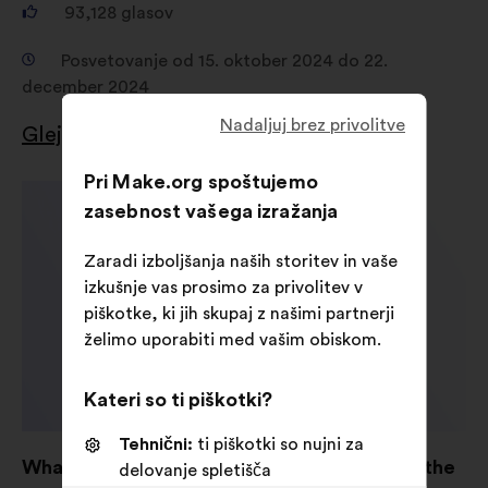
93,128
glasov
Posvetovanje od 15. oktober 2024 do 22.
december 2024
Nadaljuj brez privolitve
Glej rezultate
Pri Make.org spoštujemo
zasebnost vašega izražanja
Zaradi izboljšanja naših storitev in vaše
izkušnje vas prosimo za privolitev v
piškotke, ki jih skupaj z našimi partnerji
želimo uporabiti med vašim obiskom.
Kateri so ti piškotki?
Tehnični:
ti piškotki so nujni za
What are your ideas for shaping AI to serve the
delovanje spletišča