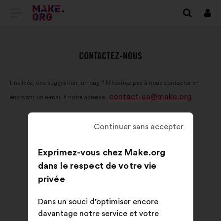
ALLER
Se
conn
À
L'ACCUEIL
CONTACTEZ-NOUS
DU
Une idée, une suggestion, un bug ? N’hésitez pas à nous contacter en
SITE
contact-ua@make.org
envoyant un e-mail à notre adresse :
MAKE.ORG
Continuer sans accepter
Exprimez-vous chez Make.org
dans le respect de votre vie
privée
Dans un souci d’optimiser encore
davantage notre service et votre