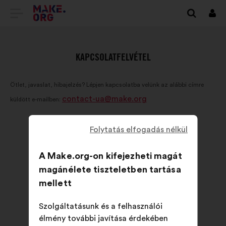
TOVÁBB
Beje
A
MAKE.ORG
KAPCSOLATFELVÉTEL
FŐOLDALÁRA
Ötlet, javaslat, hibajelzés? Lépjen kapcsolatba velünk az alábbi címre
contact-ua@make.org
küldött e-mailben:
Folytatás elfogadás nélkül
A Make.org-on kifejezheti magát
magánélete tiszteletben tartása
mellett
Szolgáltatásunk és a felhasználói
élmény további javítása érdekében