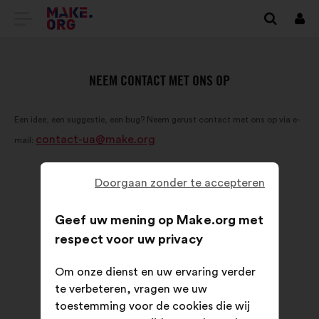
GA
Inlo
NAAR
DE
NEEM CONTACT MET ONS OP
HOMEPAGE
Een idee, een suggestie, een bug? Neem gerust contact met ons op via e-
VAN
contact-ua@make.org
mail:
MAKE.ORG
Doorgaan zonder te accepteren
Geef uw mening op Make.org met
respect voor uw privacy
Om onze dienst en uw ervaring verder
te verbeteren, vragen we uw
toestemming voor de cookies die wij