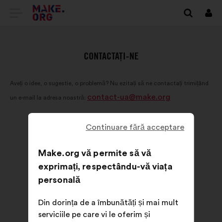
DIRECȚIONARE
Cone
SPRE
PRIMA
CONTACTAȚI-NE
PAGINĂ
Aveți o idee, o sugestie, o problemă? Nu ezitați să ne contactați trimițând
A
contact-ua@make.org
un e-mail la adresa noastră:
SITE-
ULUI
Continuare fără acceptare
MAKE.ORG
Make.org vă permite să vă
exprimați, respectându-vă viața
personală
Din dorința de a îmbunătăți și mai mult
serviciile pe care vi le oferim și