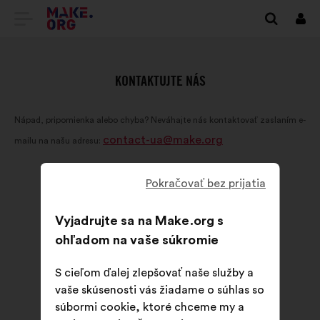
PREJSŤ
Prihl
sa
NA
DOMOVSKÚ
KONTAKTUJTE NÁS
STRÁNKU
Nápad, pripomienka alebo chyba? Neváhajte nás kontaktovať zaslaním e-
MAKE.ORG
contact-ua@make.org
mailu na našu adresu:
Pokračovať bez prijatia
Vyjadrujte sa na Make.org s
ohľadom na vaše súkromie
S cieľom ďalej zlepšovať naše služby a
vaše skúsenosti vás žiadame o súhlas so
súbormi cookie, ktoré chceme my a