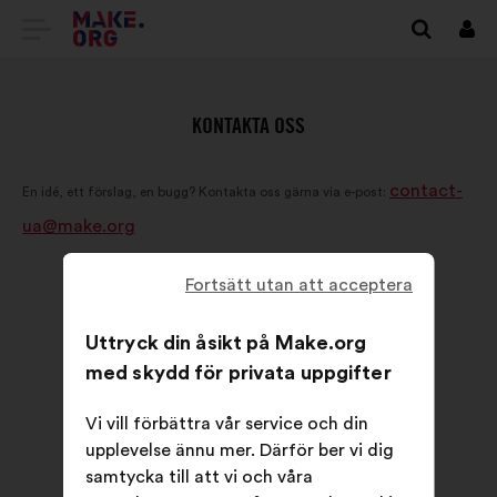
GÅ
Logg
in
TILL
FÖRSTASIDAN
KONTAKTA OSS
FÖR
contact-
MAKE.ORG
En idé, ett förslag, en bugg? Kontakta oss gärna via e-post:
ua@make.org
Fortsätt utan att acceptera
Uttryck din åsikt på Make.org
med skydd för privata uppgifter
Vi vill förbättra vår service och din
upplevelse ännu mer. Därför ber vi dig
samtycka till att vi och våra