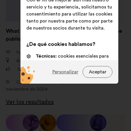
servicio y tu experiencia, solicitamos tu
consentimiento para utilizar las cookies
tanto por nuestra parte como por parte
de nuestros socios durante tu visita.
What are your ideas for shaping AI to serve the
public good?
¿De qué cookies hablamos?
11,661
participantes
Técnicas:
cookies esenciales para
649
propuestas
el funcionamiento del sitio web
121,325
votos
Personalizar
Aceptar
De personalización:
cookies para
mejorar tu experiencia al navegar
Consulta del 18 de septiembre de 2024 al 4 de
por el sitio web
noviembre de 2024
De análisis:
cookies para
Ver los resultados
enriquecer el análisis de nuestras
consultas ciudadanas de forma
agregada
De redes sociales:
cookies para