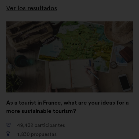
Ver los resultados
Abrir
en
una
nueva
pestaña
As a tourist in France, what are your ideas for a
more sustainable tourism?
49,432
participantes
1,830
propuestas