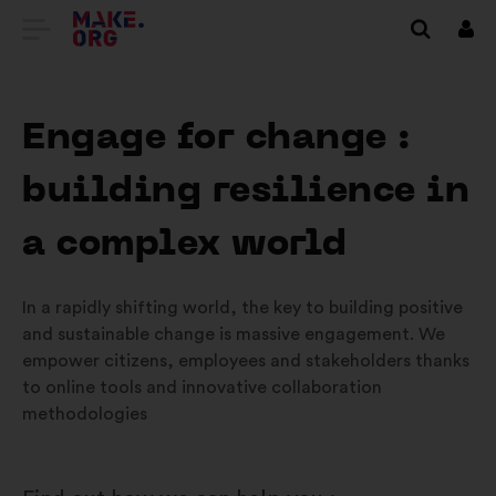
IR
Cone
A
LA
Engage for change :
PÁGINA
building resilience in
DE
INICIO
a complex world
DE
In a rapidly shifting world, the key to building positive
MAKE.ORG
and sustainable change is massive engagement. We
empower citizens, employees and stakeholders thanks
to online tools and innovative collaboration
methodologies