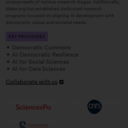
unique needs of various research stages. Additionally,
Make.org has established dedicated research
programs focused on aligning AI development with
democratic values and societal needs.
KEY PROCESSES
Democratic Commons
AI-Democratic Resilience
AI for Social Sciences
AI for Data Sciences
Collaborate with us
Abrir
en
una
nueva
pestaña