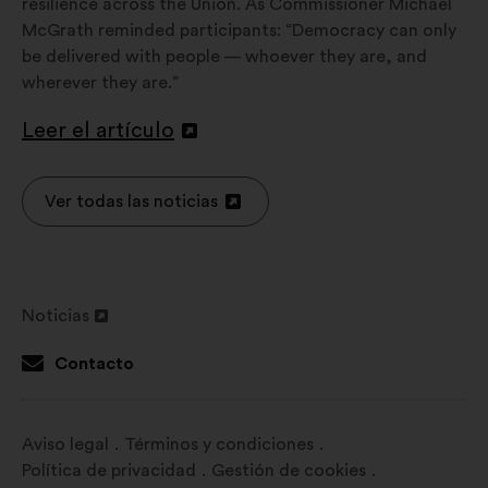
resilience across the Union. As Commissioner Michael
McGrath reminded participants: “Democracy can only
be delivered with people — whoever they are, and
wherever they are.”
Leer el artículo
Abrir
en
una
Ver todas las noticias
Abrir
nueva
en
pestaña
una
nueva
Noticias
pestaña
Abrir
en
Contacto
una
nueva
pestaña
Aviso legal
Términos y condiciones
Política de privacidad
Gestión de cookies