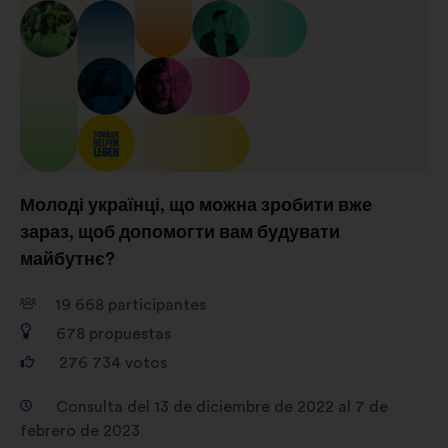
ayudarnos a maximizar nuestro
impacto a través de las redes
sociales
Молоді українці, що можна зробити вже
зараз, щоб допомогти вам будувати
майбутнє?
19 668
participantes
678
propuestas
276 734
votos
Consulta del 13 de diciembre de 2022 al 7 de
febrero de 2023