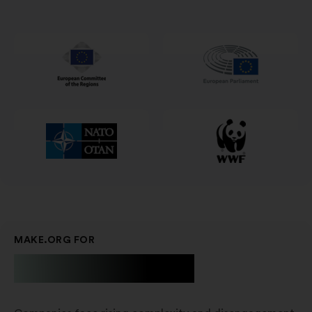
en
una
nueva
pestaña
MAKE.ORG FOR
Businesses