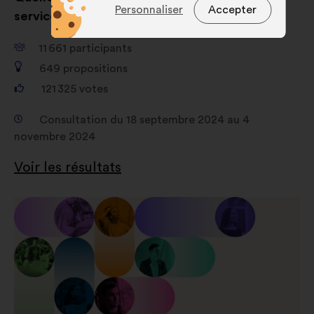
Techniques :
des cookies
Personnaliser
Accepter
service de l’intérêt général ?
indispensables pour faire
fonctionner le site
11 661
participants
Préférences :
des cookies pour
649
propositions
améliorer votre expérience lors de
121 325
votes
votre navigation sur le site
Consultation du 18 septembre 2024 au 4
Statistiques :
des cookies pour
novembre 2024
enrichir l’analyse de nos
consultations citoyennes de façon
Voir les résultats
agrégée
Réseaux sociaux :
des cookies
pour nous aider à optimiser notre
impact grâce aux réseaux sociaux