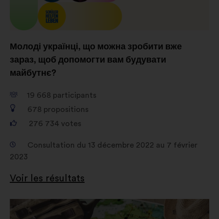
Молоді українці, що можна зробити вже
зараз, щоб допомогти вам будувати
майбутнє?
19 668
participants
678
propositions
276 734
votes
Consultation du 13 décembre 2022 au 7 février
2023
Voir les résultats
Ouverture
dans