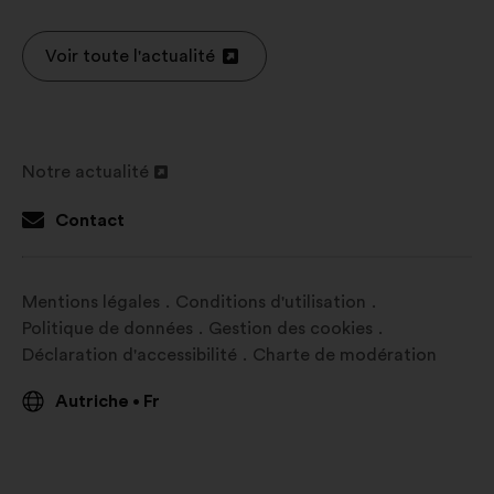
dans
un
Voir toute l'actualité
Ouverture
nouvel
dans
onglet
un
nouvel
Notre actualité
onglet
Ouverture
dans
Contact
un
nouvel
onglet
Mentions légales
Conditions d'utilisation
Politique de données
Gestion des cookies
Déclaration d'accessibilité
Charte de modération
Autriche
Fr
•