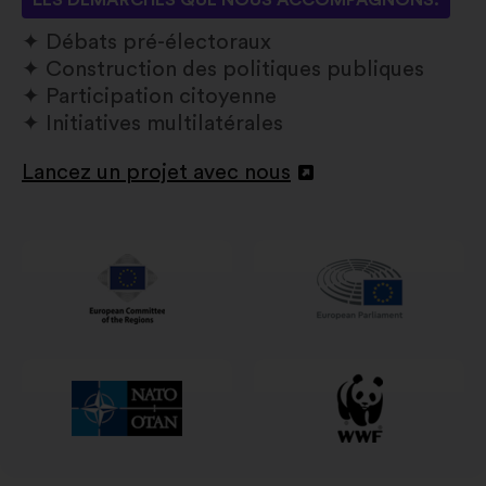
LES DÉMARCHES QUE NOUS ACCOMPAGNONS:
Débats pré-électoraux
Construction des politiques publiques
Participation citoyenne
Initiatives multilatérales
Lancez un projet avec nous
Ouverture
dans
un
nouvel
onglet