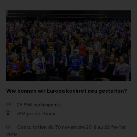
Ouverture
dans
un
nouvel
onglet
Wie können wir Europa konkret neu gestalten?
25.856
participants
593
propositions
Consultation du 30 novembre 2018 au 28 février
2019