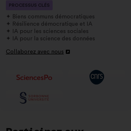
PROCESSUS CLÉS
Biens communs démocratiques
Résilience démocratique et IA
IA pour les sciences sociales
IA pour la science des données
Collaborez avec nous
Ouverture
dans
un
nouvel
onglet