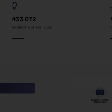
433 072
iesniegtie priekšlikumi
utions