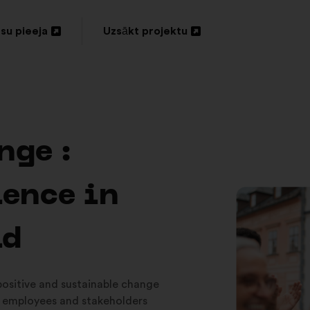
su pieeja
Uzsākt projektu
vērt
Atvērt
unā
jaunā
nē
cilnē
nge :
ience in
ld
 positive and sustainable change
 employees and stakeholders