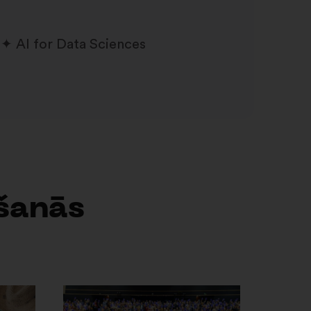
AI for Data Sciences
ešanās
Atvērt
jaunā