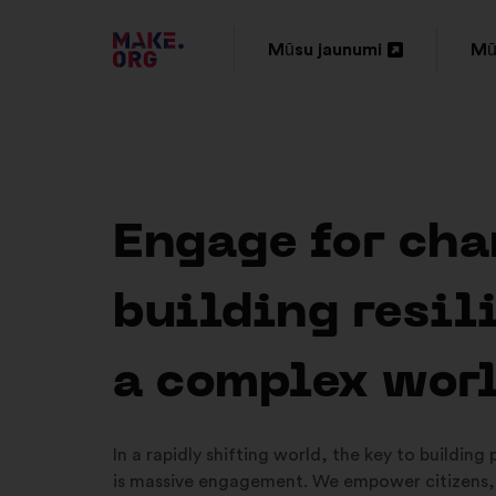
DOTIES
Mūsu jaunumi
Mū
Atvērt
At
UZ
jaunā
ja
VIETNES
cilnē
cil
MAKE.ORG
SĀKUMLAPU
Engage for cha
building resil
a complex wor
In a rapidly shifting world, the key to building
is massive engagement. We empower citizens,