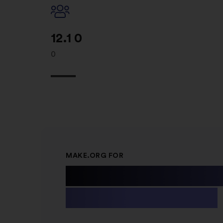
12.1 0
0
MAKE.ORG FOR
Public Instit
& Non-profit