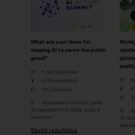
What are your ideas for
Молод
shaping AI to serve the public
зроби
good?
допом
майб
11,661
dalībnieks
1
649
priekšlikumi
6
121,325
balsis
2
Apspriešana no 2024. gada
18. septembrī līdz 2024. gada 4.
A
novembrī
13. de
februā
Skatīt rezultātus