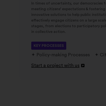
In times of uncertainty, our democracies f
meeting citizens’ expectations & fostering
innovative solutions to help public institu
effectively engage citizens on a large sca
stages, from elections to participatory po
in collective action.
KEY PROCESSES
Policy-making Processes
Ci
Start a project with us
Atvērt
jaunā
cilnē