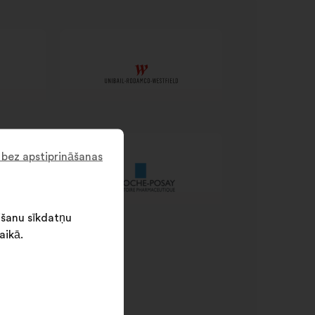
 bez apstiprināšanas
išanu sīkdatņu
aikā.
SR processes