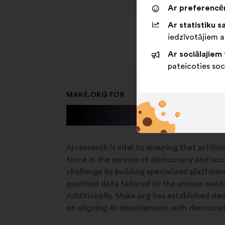
jaunā
Ar preferencēm
cilnē
Ar statistiku sa
iedzīvotājiem a
Ar sociālajiem 
pateicoties soc
MAKE.ORG FOR
A.I. Research
AI research is vital to ensuring that artific
force in the service of democracy and soc
challenge by building specialized platform
qualified data tailored to the unique need
Additionally, Make.org has established d
on aligning AI development with democrati