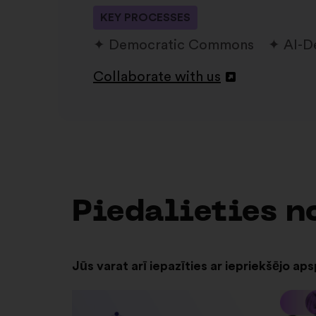
KEY PROCESSES
Democratic Commons
AI-D
Collaborate with us
Atvērt
jaunā
cilnē
Piedalieties n
Jūs varat arī iepazīties ar iepriekšējo ap