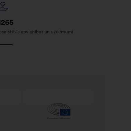
1265
iesaistītās apvienības un uzņēmumi