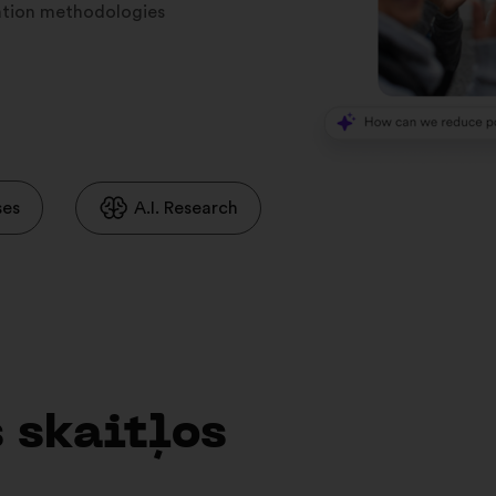
ration methodologies
ses
A.I. Research
 skaitļos