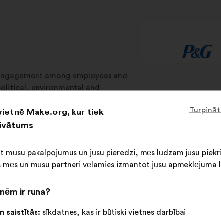
isengagement among employees and
olitical, environmental and
aches. Make.org uses innovative
Turpināt
vietnē Make.org, kur tiek
s in strategic, operational, and CSR
 ownership to help businesses
rivātums
ot mūsu pakalpojumus un jūsu pieredzi, mēs lūdzam jūsu piekr
 mēs un mūsu partneri vēlamies izmantot jūsu apmeklējuma l
ategic processes
Operational processes
C
nēm ir runa?
 saistītās:
sīkdatnes, kas ir būtiski vietnes darbībai