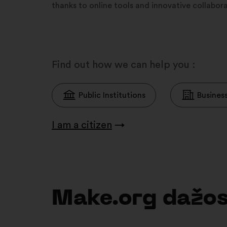
thanks to online tools and innovative collabo
Find out how we can help you :
Public Institutions
Busines
I am a citizen
→
Make.org dažos