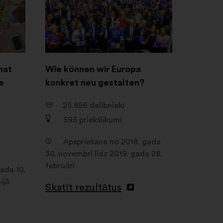
cilnē
hat
Wie können wir Europa
e
konkret neu gestalten?
25.856
dalībnieki
593
priekšlikumi
Apspriešana no 2018. gada
30. novembrī līdz 2019. gada 28.
februārī
ada 10.
ijā
Skatīt rezultātus