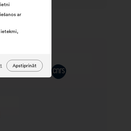
ietni
iešanos ar
 ietekmi,
t
Apstiprināt