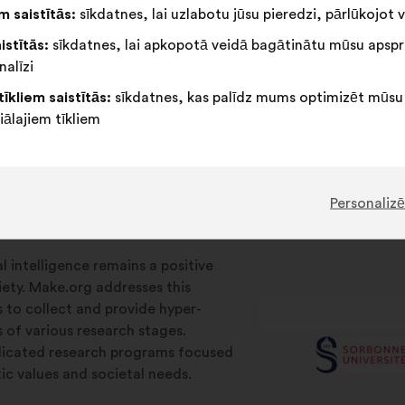
 saistītās:
sīkdatnes, lai uzlabotu jūsu pieredzi, pārlūkojot v
istītās:
sīkdatnes, lai apkopotā veidā bagātinātu mūsu apspr
nalīzi
tīkliem saistītās:
sīkdatnes, kas palīdz mums optimizēt mūsu
iālajiem tīkliem
Personalizē
ial intelligence remains a positive
iety. Make.org addresses this
s to collect and provide hyper-
s of various research stages.
edicated research programs focused
c values and societal needs.