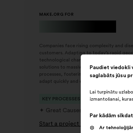
MAKE.ORG FOR
Businesses
Companies face rising complexity and d
customers. Adapting to today’s rapid geop
technological changes requires new appro
Paudiet viedokli 
solutions to massively involve stakeholder
processes, fostering alignment and shared
saglabāts jūsu p
adapt quickly and effectively.
Lai turpinātu uzlab
KEY PROCESSES
izmantošanai, kuras
Great Causes programs
Str
Par kādām sīkdat
Start a project with us
Atvērt
Ar tehnoloģijām