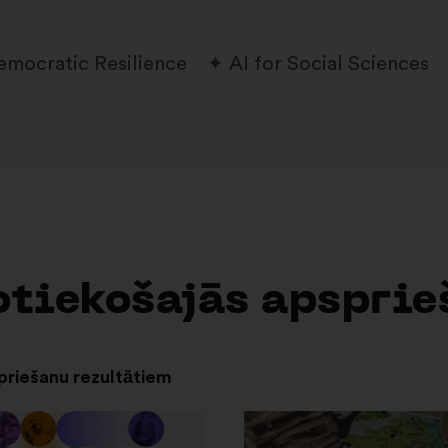
emocratic Resilience
AI for Social Sciences
otiekošajās apspri
spriešanu rezultātiem
Atvērt
jaunā