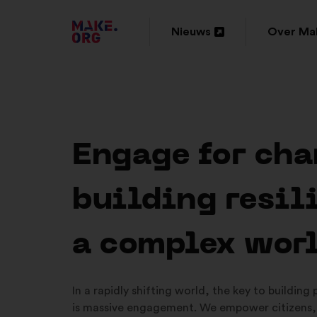
GA
Nieuws
Over Ma
Openen
Openen
NAAR
in
in
DE
een
een
HOMEPAGE
nieuw
nieuw
VAN
Engage for cha
tabblad
tabblad
MAKE.ORG
building resil
a complex wor
In a rapidly shifting world, the key to building
is massive engagement. We empower citizens,