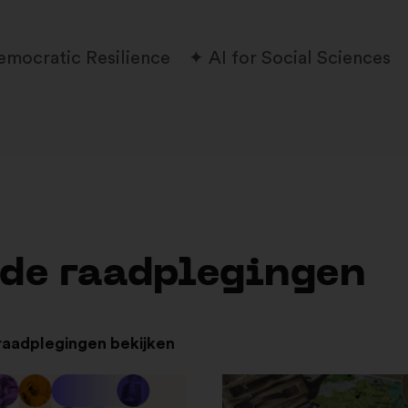
emocratic Resilience
AI for Social Sciences
 de raadplegingen
 raadplegingen bekijken
Openen
in