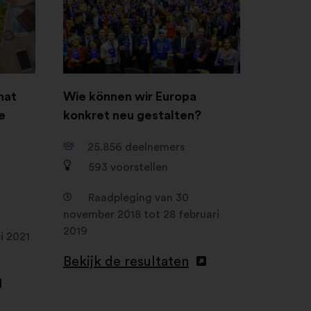
een
nieuw
tabblad
hat
Wie können wir Europa
e
konkret neu gestalten?
25.856
deelnemers
593
voorstellen
Raadpleging van 30
november 2018 tot 28 februari
2019
i 2021
Bekijk de resultaten