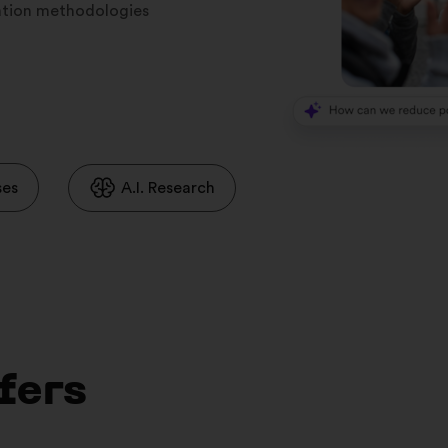
ration methodologies
ses
A.I. Research
fers