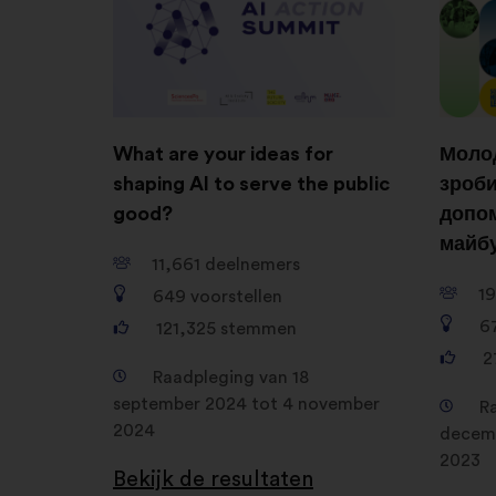
What are your ideas for
Молод
shaping AI to serve the public
зроби
good?
допом
майб
11,661
deelnemers
1
649
voorstellen
6
121,325
stemmen
2
Raadpleging van 18
september 2024 tot 4 november
R
2024
decemb
2023
Bekijk de resultaten