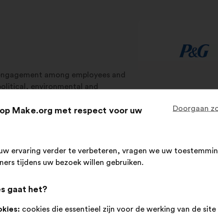
isengagement among employees and
olitical, environmental and
aches. Make.org uses innovative
Doorgaan zo
op Make.org met respect voor uw
s in strategic, operational, and CSR
 ownership to help businesses
uw ervaring verder te verbeteren, vragen we uw toestemmin
tners tijdens uw bezoek willen gebruiken.
ategic processes
Operational processes
C
s gaat het?
okies:
cookies die essentieel zijn voor de werking van de site