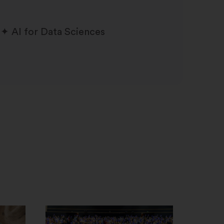
AI for Data Sciences
Openen
in