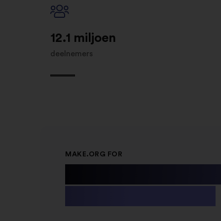
12.1 miljoen
deelnemers
MAKE.ORG FOR
Public Instit
& Non-profit