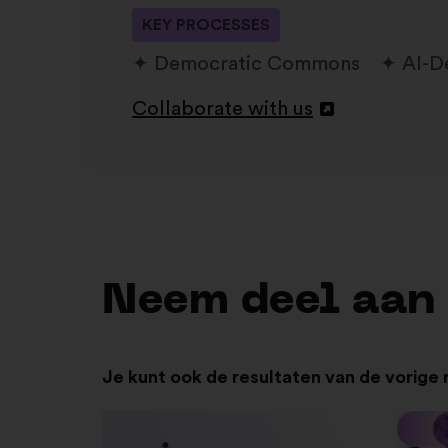
KEY PROCESSES
Democratic Commons
AI-D
Collaborate with us
Openen
in
een
nieuw
tabblad
Neem deel aan
Je kunt ook de resultaten van de vorige