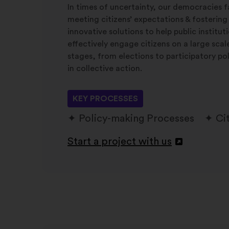
In times of uncertainty, our democracies f
meeting citizens’ expectations & fostering
innovative solutions to help public institu
effectively engage citizens on a large sca
stages, from elections to participatory po
in collective action.
KEY PROCESSES
Policy-making Processes
Ci
Start a project with us
Openen
in
een
nieuw
tabblad