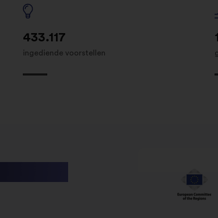
433.117
ingediende voorstellen
utions