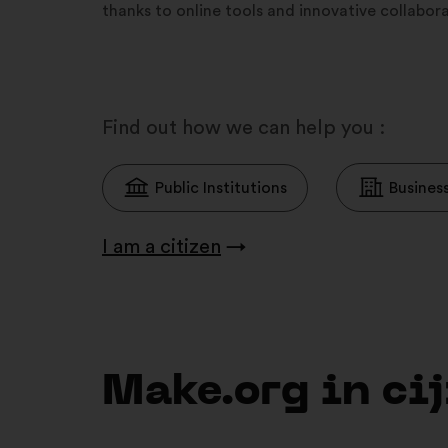
thanks to online tools and innovative collabo
Find out how we can help you :
Public Institutions
Busines
I am a citizen
→
Make.org in cij