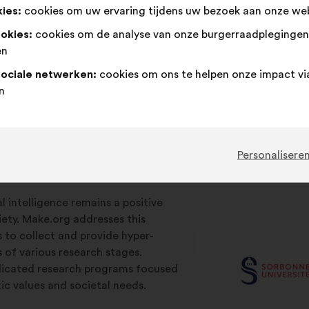
ies:
cookies om uw ervaring tijdens uw bezoek aan onze web
ookies:
cookies om de analyse van onze burgerraadpleginge
en
sociale netwerken:
cookies om ons te helpen onze impact vi
n
Personalisere
ial intelligence remains a positive
iety. Make.org addresses this
s to collect and provide hyper-
s of various research stages.
edicated research programs focused
c values and societal needs.