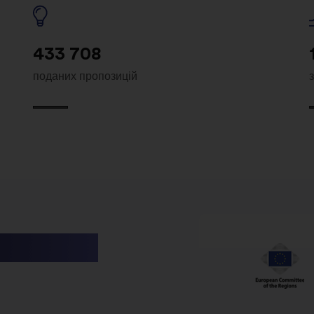
433 708
поданих пропозицій
utions