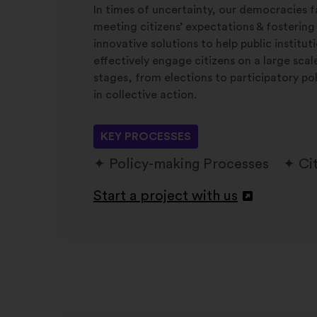
In times of uncertainty, our democracies f
meeting citizens’ expectations & fostering
innovative solutions to help public institu
effectively engage citizens on a large sca
stages, from elections to participatory po
in collective action.
KEY PROCESSES
Policy-making Processes
Ci
Start a project with us
Відкрити
в
новій
вкладці