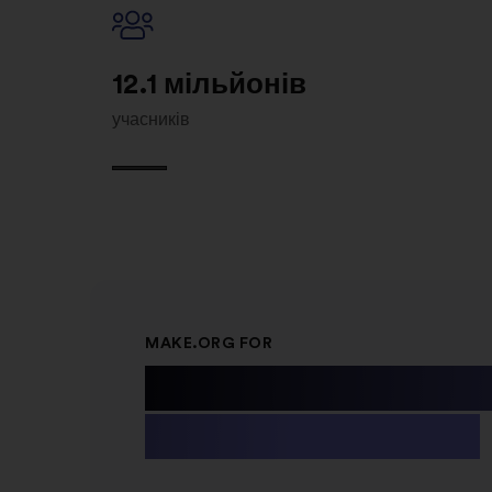
12.1 мільйонів
учасників
MAKE.ORG FOR
Public Instit
& Non-profit