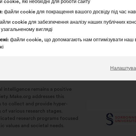
 cookie, які необхідні для роботи сайту
:
файли cookie для покращення вашого досвіду під час наві
йли cookie для забезпечення аналізу наших публічних конс
 узагальненому вигляді
ежі:
файли cookie, що допомагають нам оптимізувати наш 
жі
Налаштува
ial intelligence remains a positive
iety. Make.org addresses this
s to collect and provide hyper-
s of various research stages.
edicated research programs focused
c values and societal needs.