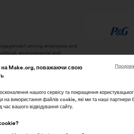
isengagement among employees and
olitical, environmental and
aches. Make.org uses innovative
Продовж
на Make.org, поважаючи свою
s in strategic, operational, and CSR
 ownership to help businesses
ть
осконалення нашого сервісу та покращення користувацьког
и на використання файлів cookie, які ми та наші партнери
д час вашого відвідування сайту.
ategic processes
Operational processes
C
cookie?