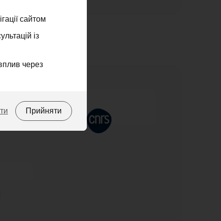
гації сайтом
ультацій із
вплив через
ти
Прийняти