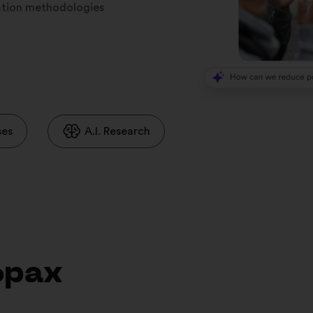
ration methodologies
ses
A.I. Research
фрах