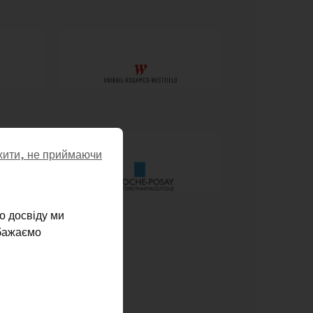
ити, не приймаючи
о досвіду ми
 бажаємо
SR processes