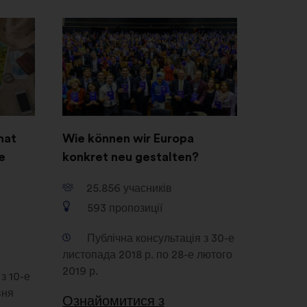
Відкрити
в
новій
вкладці
hat
Wie können wir Europa
e
konkret neu gestalten?
25.856
учасників
593
пропозиції
Публічна консультація з 30-е
листопада 2018 р. по 28-е лютого
2019 р.
з 10-е
вня
Ознайомитися з