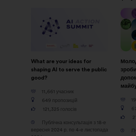
What are your ideas for
Молод
shaping AI to serve the public
зроби
good?
допом
майб
11,661
учасник
1
649
пропозицій
6
121,325
голосів
2
Публічна консультація з 18-е
вересня 2024 р. по 4-е листопада
П