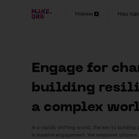
ПЕРЕЙТИ
Новини
Наш підх
Відкрити
Відкрити
НА
в
в
ГОЛОВНУ
новій
новій
СТОРІНКУ
вкладці
вкладці
MAKE.ORG
Engage for cha
building resil
a complex wor
In a rapidly shifting world, the key to building
is massive engagement. We empower citizens,