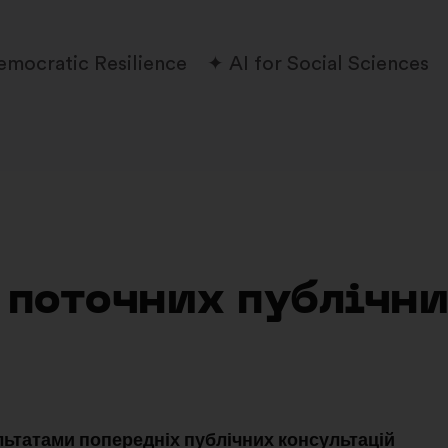
emocratic Resilience
AI for Social Sciences
у поточних публічн
льтатами попередніх публічних консультацій