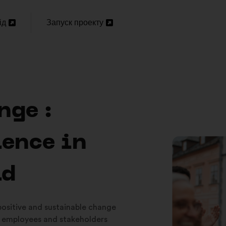
ід
Запуск проекту
Відкрити
в
новій
вкладці
nge :
ience in
ld
 positive and sustainable change
 employees and stakeholders