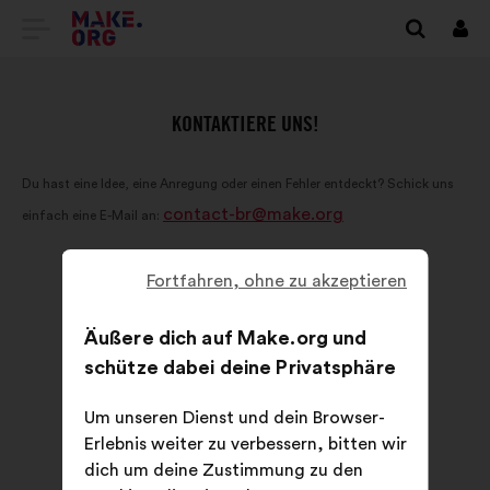
ZUR
Anm
MAKE.ORG
STARTSEITE
KONTAKTIERE UNS!
GEHEN
Du hast eine Idee, eine Anregung oder einen Fehler entdeckt? Schick uns
contact-br@make.org
einfach eine E-Mail an:
Fortfahren, ohne zu akzeptieren
Äußere dich auf Make.org und
schütze dabei deine Privatsphäre
Um unseren Dienst und dein Browser-
Erlebnis weiter zu verbessern, bitten wir
dich um deine Zustimmung zu den