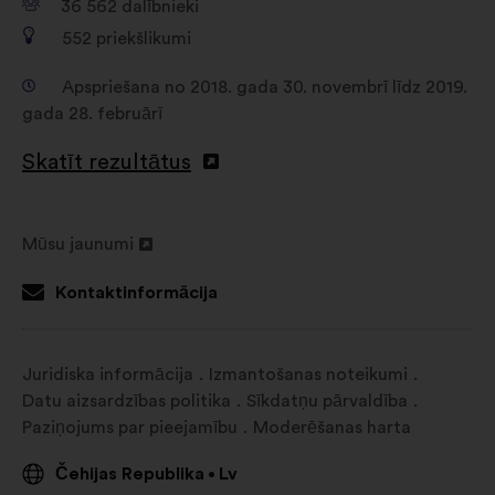
36 562
dalībnieki
552
priekšlikumi
Apspriešana no 2018. gada 30. novembrī līdz 2019.
gada 28. februārī
Skatīt rezultātus
Mūsu jaunumi
Atvērt
jaunā
Kontaktinformācija
cilnē
Juridiska informācija
Izmantošanas noteikumi
Datu aizsardzības politika
Sīkdatņu pārvaldība
Paziņojums par pieejamību
Moderēšanas harta
Čehijas Republika
Lv
•