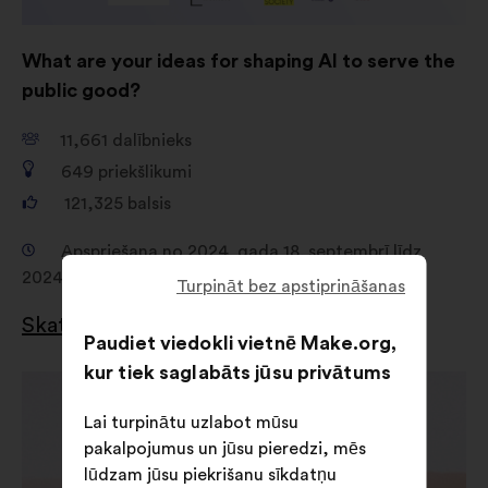
What are your ideas for shaping AI to serve the
public good?
11,661
dalībnieks
649
priekšlikumi
121,325
balsis
Apspriešana no 2024. gada 18. septembrī līdz
2024. gada 4. novembrī
Turpināt bez apstiprināšanas
Skatīt rezultātus
Paudiet viedokli vietnē Make.org,
kur tiek saglabāts jūsu privātums
Atvērt
jaunā
Lai turpinātu uzlabot mūsu
cilnē
pakalpojumus un jūsu pieredzi, mēs
lūdzam jūsu piekrišanu sīkdatņu