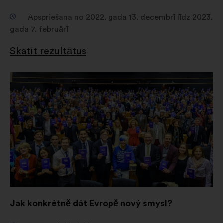
Apspriešana no 2022. gada 13. decembrī līdz 2023.
gada 7. februārī
Skatīt rezultātus
Atvērt
jaunā
cilnē
Jak konkrétně dát Evropě nový smysl?