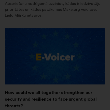
Apspriešanu noslēgumā uzziniet, kādas ir iedzīvotāju
prioritātes un kādus pasākumus Make.org veic savu
Lielo Mērķu ietvaros.
Atvērt
jaunā
cilnē
How could we all together strengthen our
security and resilience to face urgent global
threats?