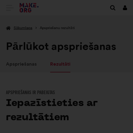
DOTIES
Piet
UZ
Sākumlapa
Apspriešanu rezultāti
VIETNES
MAKE.ORG
Pārlūkot apspriešanas
SĀKUMLAPU
Apspriešanas
Rezultāti
APSPRIEŠANAS IR PABEIGTAS
Iepazīstieties ar
rezultātiem