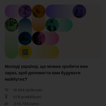
sīkdatnes, kas palīdz mums
optimizēt mūsu ietekmi,
pateicoties sociālajiem tīkliem
Молоді українці, що можна зробити вже
зараз, щоб допомогти вам будувати
майбутнє?
19 668
dalībnieki
678
priekšlikumi
276 734
balsis