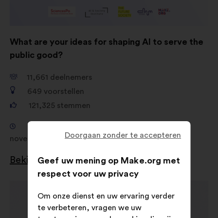
What are your ideas for shaping AI to serve the
public good?
11,661
deelnemers
649
voorstellen
121,325
stemmen
Raadpleging van 18 september 2024 tot 4
Doorgaan zonder te accepteren
november 2024
Bekijk de resultaten
Geef uw mening op Make.org met
respect voor uw privacy
Openen
Om onze dienst en uw ervaring verder
in
te verbeteren, vragen we uw
een