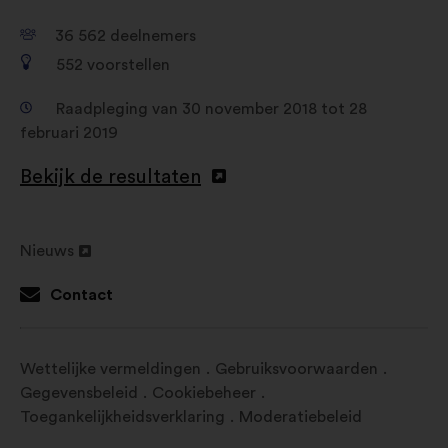
36 562
deelnemers
552
voorstellen
Raadpleging van 30 november 2018 tot 28
februari 2019
Bekijk de resultaten
Nieuws
Openen
in
Contact
een
nieuw
tabblad
Wettelijke vermeldingen
Gebruiksvoorwaarden
Gegevensbeleid
Cookiebeheer
Toegankelijkheidsverklaring
Moderatiebeleid