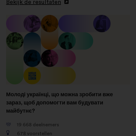
Bekijk de resultaten
impact via sociale netwerken te
optimaliseren
Молоді українці, що можна зробити вже
зараз, щоб допомогти вам будувати
майбутнє?
19 668
deelnemers
678
voorstellen