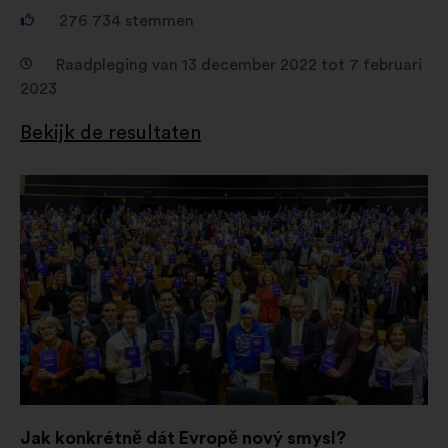
276 734
stemmen
Raadpleging van 13 december 2022 tot 7 februari
2023
Bekijk de resultaten
Openen
in
een
nieuw
tabblad
Jak konkrétně dát Evropě nový smysl?