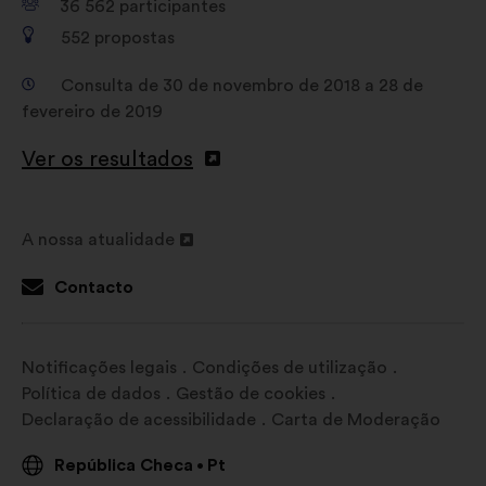
36 562
participantes
552
propostas
Consulta de 30 de novembro de 2018 a 28 de
fevereiro de 2019
Ver os resultados
A nossa atualidade
Abertura
num
Contacto
novo
separador
Notificações legais
Condições de utilização
Política de dados
Gestão de cookies
Declaração de acessibilidade
Carta de Moderação
República Checa
Pt
•