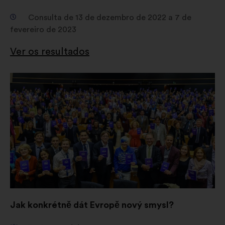
Consulta de 13 de dezembro de 2022 a 7 de
fevereiro de 2023
Ver os resultados
Abertura
num
novo
separador
Jak konkrétně dát Evropě nový smysl?