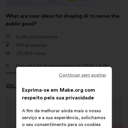
What are your ideas for shaping AI to serve the
public good?
11,661
participantes
649
propostas
121,325
votos
Consulta de 18 de setembro de 2024 a 4 de
novembro de 2024
Continuar sem aceitar
Ver os resultados
Exprima-se em Make.org com
respeito pela sua privacidade
Abertura
num
A fim de melhorar ainda mais o nosso
novo
serviço e a sua experiência, solicitamos
separador
o seu consentimento para os cookies