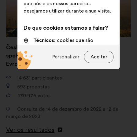
que nós e os nossos parceiros
desejamos utilizar durante a sua visita.
De que cookies estamos a falar?
Técnicos:
cookies que são
Česko-bavorská spolupráce: jak můžeme
essenciais para o funcionamento
do sitio Internet
společně vybudovat silnou a udržitelnou
Personalizar
Aceitar
Evropu?
Preferências:
cookies para
melhorar a sua experiência quando
14 631
participantes
navega no sítio Internet
593
propostas
Estatísticos:
cookies para
170 976
votos
enriquecer a análise das nossas
consultas aos cidadãos de uma
Consulta de 14 de dezembro de 2022 a 12 de
forma agregada
março de 2023
Redes sociais:
cookies para nos
Ver os resultados
ajudar a maximizar o nosso