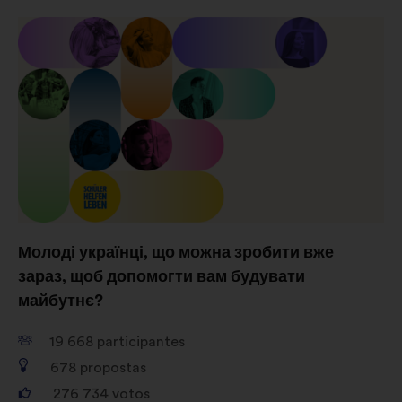
impacto através das redes sociais
Молоді українці, що можна зробити вже
зараз, щоб допомогти вам будувати
майбутнє?
19 668
participantes
678
propostas
276 734
votos