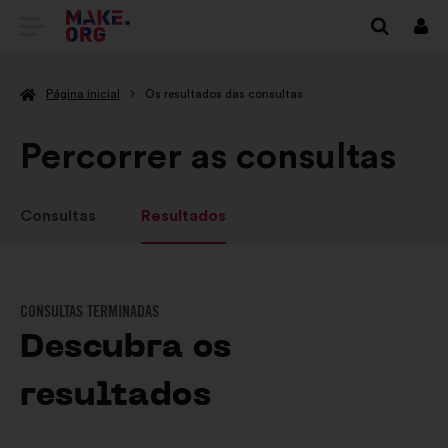
IR
Inici
sess
PARA
Página inicial
Os resultados das consultas
A
PÁGINA
Percorrer as consultas
INICIAL
DO
Consultas
Resultados
SÍTIO
INTERNET
CONSULTAS TERMINADAS
MAKE.ORG
Descubra os
resultados