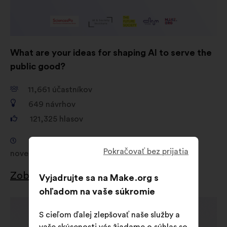
What are your ideas for shaping AI to serve the
public good?
11,661
účastníkov
649
návrhov
121,325
hlasov
Konzultácia od 18. septembra 2024 do 4.
Pokračovať bez prijatia
novembra 2024
Zobraziť výsledky
Vyjadrujte sa na Make.org s
ohľadom na vaše súkromie
Otvorenie
S cieľom ďalej zlepšovať naše služby a
na
vaše skúsenosti vás žiadame o súhlas so