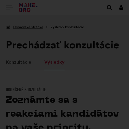
PREJSŤ
Prihl
sa
NA
Domovská stránka
Výsledky konzultácie
DOMOVSKÚ
STRÁNKU
Prechádzať konzultácie
MAKE.ORG
Konzultácie
Výsledky
UKONČENÉ KONZULTÁCIE
Zoznámte sa s
reakciami kandidátov
na vaše priority.