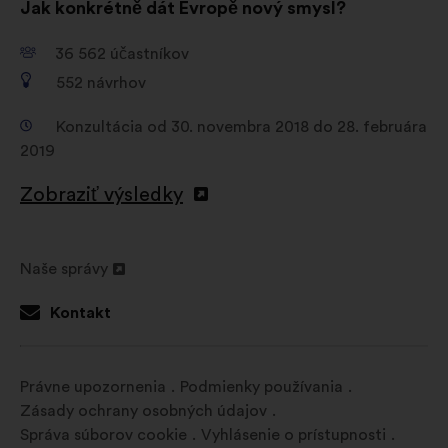
Jak konkrétně dát Evropě nový smysl?
36 562
účastníkov
552
návrhov
Konzultácia od 30. novembra 2018 do 28. februára
2019
Zobraziť výsledky
Naše správy
Otvorenie
na
Kontakt
novej
karte
Právne upozornenia
Podmienky používania
Zásady ochrany osobných údajov
Správa súborov cookie
Vyhlásenie o prístupnosti