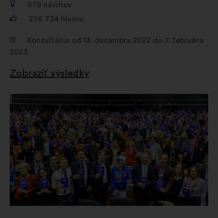
678
návrhov
276 734
hlasov
Konzultácia od 13. decembra 2022 do 7. februára
2023
Zobraziť výsledky
Otvorenie
na
novej
karte