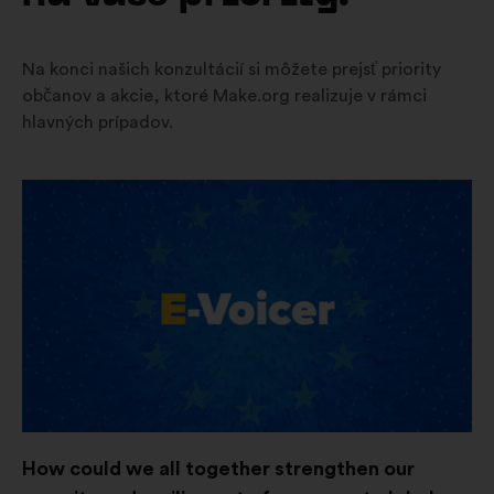
Na konci našich konzultácií si môžete prejsť priority
občanov a akcie, ktoré Make.org realizuje v rámci
hlavných prípadov.
Otvorenie
na
novej
karte
How could we all together strengthen our