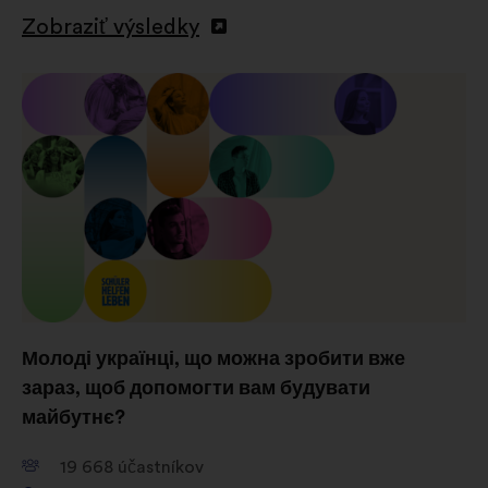
ktoré nám pomáhajú optimalizovať
Zobraziť výsledky
náš dopad prostredníctvom
sociálnych sieti
Молоді українці, що можна зробити вже
зараз, щоб допомогти вам будувати
майбутнє?
19 668
účastníkov