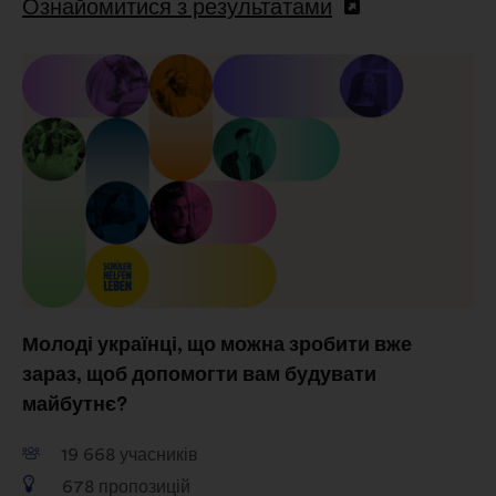
Ознайомитися з результатами
вигляді
Соціальні мережі:
файли cookie,
що допомагають нам оптимізувати
наш вплив через соціальні мережі
Молоді українці, що можна зробити вже
зараз, щоб допомогти вам будувати
майбутнє?
19 668
учасників
678
пропозицій