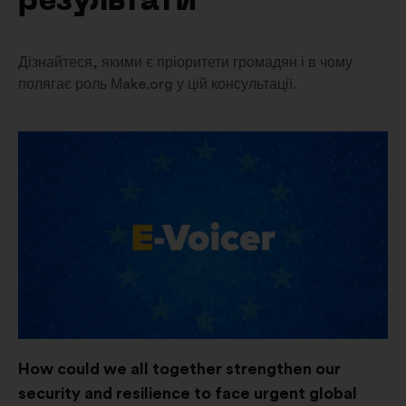
результати
Дізнайтеся, якими є пріоритети громадян і в чому
полягає роль Мake.org у цій консультації.
Відкрити
в
новій
вкладці
How could we all together strengthen our
security and resilience to face urgent global