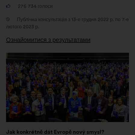
276 734
голоси
Публічна консультація з 13-е грудня 2022 р. по 7-е
лютого 2023 р.
Ознайомитися з результатами
Відкрити
в
новій
вкладці
Jak konkrétně dát Evropě nový smysl?