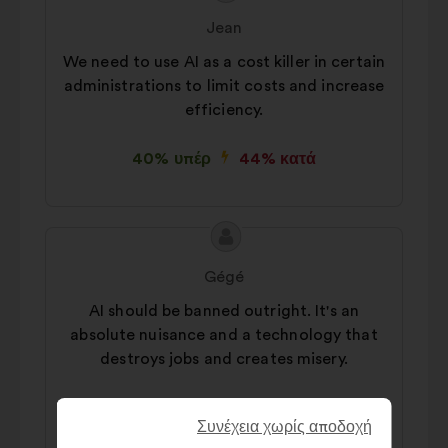
της
του/
Jean
πρότασης:
της:
We need to use AI as a cost killer in certain
administrations to limit costs and increase
efficiency.
40% υπέρ
44% κατά
Περιεχόμενο
Πρόταση
της
του/
Gégé
πρότασης:
της:
AI should be banned outright. It's an
absolute nuisance and a technology that
destroys jobs and creates misery.
44% υπέρ
38% κατά
Συνέχεια χωρίς αποδοχή