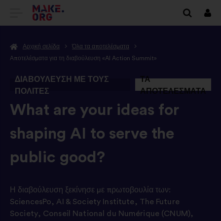
ΜΕΤΆΒΑΣΗ
Συν
ΣΤΗΝ
Αρχική σελίδα
Όλα τα αποτελέσματα
ΑΡΧΙΚΉ
Αποτελέσματα για τη διαβούλευση «AI Action Summit»
ΣΕΛΊΔΑ
ΔΙΑΒΟΎΛΕΥΣΗ ΜΕ ΤΟΥΣ
ΤΑ
ΤΟΥ
ΠΟΛΊΤΕΣ
ΑΠΟΤΕΛΈΣΜΑΤΑ
MAKE.ORG
-
What are your ideas for
shaping AI to serve the
public good?
Η διαβούλευση ξεκίνησε με πρωτοβουλία των:
SciencesPo
,
AI & Society Institute
,
The Future
Society
,
Conseil National du Numérique (CNUM)
,