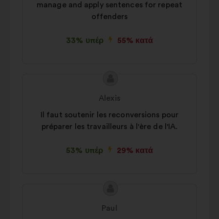
manage and apply sentences for repeat
offenders
33% υπέρ
55% κατά
Περιεχόμενο
Πρόταση
της
του/
Alexis
πρότασης:
της:
Il faut soutenir les reconversions pour
préparer les travailleurs à l'ère de l'IA.
53% υπέρ
29% κατά
Περιεχόμενο
Πρόταση
της
του/
Paul
πρότασης:
της: