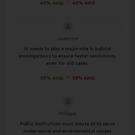
βελτίωση της εμπειρίας σας κατά την
40% υπέρ
40% κατά
περιήγησή σας στον ιστότοπο
Στατιστικά:
cookies για τον
εμπλουτισμό της ανάλυσης των
Περιεχόμενο
Πρόταση
διαβουλεύσεων με τους πολίτες σε
της
του/
Jeannine
συγκεντρωτική μορφή
πρότασης:
της:
AI needs to play a major role in judicial
Μέσα κοινωνικής δικτύωσης:
investigations to ensure faster resolutions,
cookies που μας βοηθούν να
even for old cases.
βελτιστοποιήσουμε τον αντίκτυπό
μας στα μέσα κοινωνικής δικτύωσης
50% υπέρ
36% κατά
Περιεχόμενο
Πρόταση
της
του/
Philippe
πρότασης:
της:
Public institutions must create AI to serve
major social and environmental causes