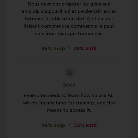
Nous devrions préparer les gens aux
emplois d'aujourd'hui et de demain en les
formant à l'utilisation de l'IA et en leur
faisant comprendre comment elle peut
améliorer leurs performances.
45% υπέρ
38% κατά
Περιεχόμενο
Πρόταση
της
του/
David
πρότασης:
της:
Everyone needs to learn how to use AI,
which implies time for training, and the
means to access it.
48% υπέρ
33% κατά