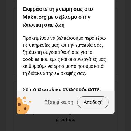
Εκφράστε τη γνώμη σας στο
Περιεχόμενο
Πρόταση
Make.org με σεβασμό στην
της
του/
Delete_requested
ιδιωτική σας ζωή
πρότασης:
της:
From secondary school onwards, teachers
Προκειμένου να βελτιώσουμε περαιτέρω
need to take AI training courses to
τις υπηρεσίες μας και την εμπειρία σας,
integrate it into their lessons.
ζητάμε τη συγκατάθεσή σας για τα
cookies που εμείς και οι συνεργάτες μας
40% υπέρ
42% κατά
επιθυμούμε να χρησιμοποιήσουμε κατά
τη διάρκεια της επίσκεψής σας.
Περιεχόμενο
Πρόταση
Σε ποια cookies αναφερόμαστε;
της
του/
Jean
πρότασης:
της:
Τεχνικά:
cookies που είναι
Εξατομίκευση
Αποδοχή
We need to offer AI tools to help students
απαραίτητα για τη λειτουργία του
revise, such as creating new exercises for
ιστότοπου
practice.
Προτιμήσεις:
cookies για τη