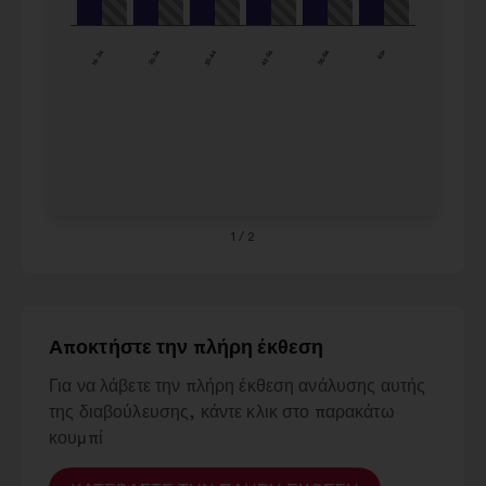
να
45-
16%
16%
αλληλεπιδράσετε
54
16- 24
25-34
35-44
45-54
55-64
65+
με
55-
24%
16%
το
64
καρουζέλ
65+
29%
26%
που
ακολουθεί.
1
/ 2
Αποκτήστε την πλήρη έκθεση
Για να λάβετε την πλήρη έκθεση ανάλυσης αυτής
της διαβούλευσης, κάντε κλικ στο παρακάτω
κουμπί