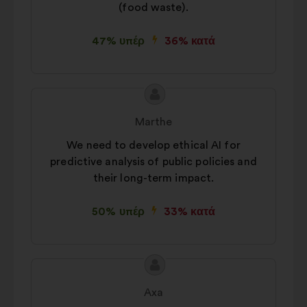
(food waste).
47% υπέρ
36% κατά
Περιεχόμενο
Πρόταση
της
του/
Marthe
πρότασης:
της:
We need to develop ethical AI for
predictive analysis of public policies and
their long-term impact.
50% υπέρ
33% κατά
Περιεχόμενο
Πρόταση
της
του/
Axa
πρότασης:
της: