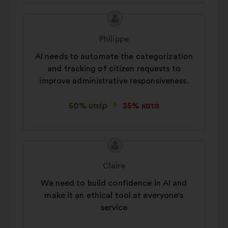
Περιεχόμενο
Πρόταση
της
του/
Philippe
πρότασης:
της:
AI needs to automate the categorization
and tracking of citizen requests to
improve administrative responsiveness.
50% υπέρ
35% κατά
Περιεχόμενο
Πρόταση
της
του/
Claire
πρότασης:
της:
We need to build confidence in AI and
make it an ethical tool at everyone's
service