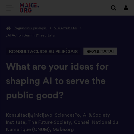
EITI
Prisi
Į
Pagrindinis puslapis
Visi rezultatai
PAGRINDINĮ
„AI Action Summit“ rezultatai
MAKE.ORG
KONSULTACIJOS SU PILIEČIAIS
REZULTATAI
PUSLAPĮ
-
What are your ideas for
shaping AI to serve the
public good?
Konsultaciją inicijavo:
SciencesPo
,
AI & Society
Institute
,
The Future Society
,
Conseil National du
Numérique (CNUM)
,
Make.org