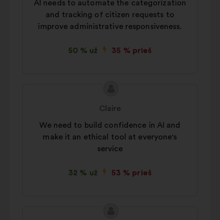
AI needs to automate the categorization
and tracking of citizen requests to
improve administrative responsiveness.
50 % už
35 % prieš
Pasiūlymo
Pasiūlymas:
turinys:
Claire
We need to build confidence in AI and
make it an ethical tool at everyone's
service
32 % už
53 % prieš
Pasiūlymo
Pasiūlymas: