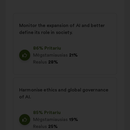
Monitor the expansion of AI and better
define its role in society.
86% Pritariu
Mėgstamiausias
21%
Realus
28%
Harmonise ethics and global governance
of AI.
85% Pritariu
Mėgstamiausias
19%
Realus
25%