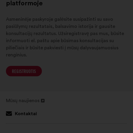
platformoje
Asmeninėje paskyroje galėsite susipažinti su savo
pasiūlymų rezultatais, balsavimo istorija ir gausite
konsultacijų rezultatus. Užsiregistravę pas mus, būsite
informuoti el. paštu apie būsimas konsultacijas su
piliečiais ir būsite pakviesti į mūsų dalyvaujamuosius
renginius.
REGISTRUOTIS
Mūsų naujienos
Atverti
naujame
Kontaktai
skirtuke