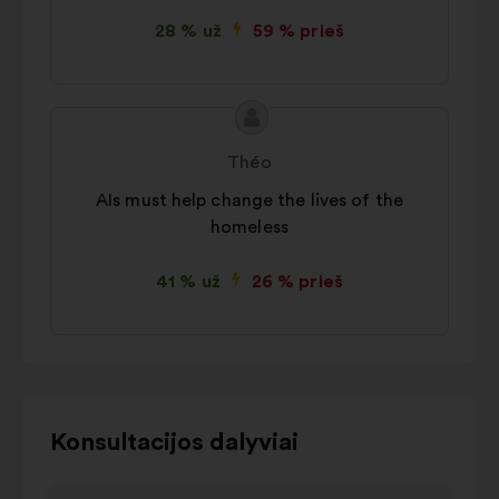
28 % už
59 % prieš
Pasiūlymo
Pasiūlymas:
turinys:
Théo
AIs must help change the lives of the
homeless
41 % už
26 % prieš
Norėdami
Konsultacijos dalyviai
naudotis
toliau
1
2