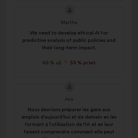
Pasiūlymo
Pasiūlymas:
turinys:
Marthe
We need to develop ethical AI for
predictive analysis of public policies and
their long-term impact.
50 % už
33 % prieš
Pasiūlymo
Pasiūlymas:
turinys:
Axa
Nous devrions préparer les gens aux
emplois d'aujourd'hui et de demain en les
formant à l'utilisation de l'IA et en leur
faisant comprendre comment elle peut