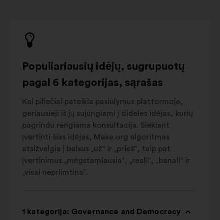
Populiariausių idėjų, sugrupuotų
pagal 6 kategorijas, sąrašas
Kai piliečiai pateikia pasiūlymus platformoje,
geriausieji iš jų sujungiami į dideles idėjas, kurių
pagrindu rengiama konsultacija. Siekiant
įvertinti šias idėjas, Make.org algoritmas
atsižvelgia į balsus „už“ ir „prieš“, taip pat
įvertinimus „mėgstamiausia“, „reali“, „banali“ ir
„visai nepriimtina“.
1 kategorija: Governance and Democracy