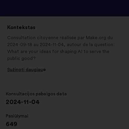
Kontekstas
Consultation citoyenne réalisée par Make.org du
2024-09-18 au 2024-11-04, autour de la question:
What are your ideas for shaping AI to serve the
public good?
Sužinoti daugiau
Atverti
naujame
skirtuke
Konsultacijos pabaigos data
:
2024-11-04
Pasiūlymai
:
649