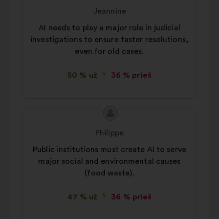
turinys:
padidinti savo poveikį per
Jeannine
socialinius tinklus
AI needs to play a major role in judicial
investigations to ensure faster resolutions,
even for old cases.
50 % už
36 % prieš
Pasiūlymo
Pasiūlymas:
turinys:
Philippe
Public institutions must create AI to serve
major social and environmental causes
(food waste).
47 % už
36 % prieš