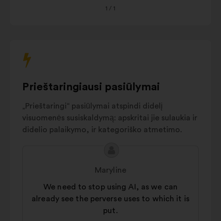
11%
and training
1
/ 1
arba
tabuliavimo
AI Regulation
10%
klavišą.
Crisis
prevention
7%
and
management
Prieštaringiausi pasiūlymai
AI innovation
6%
Environmental
„Prieštaringi“ pasiūlymai atspindi didelį
5%
impact
visuomenės susiskaldymą: apskritai jie sulaukia ir
Autres
16%
didelio palaikymo, ir kategoriško atmetimo.
Pasiūlymo
Pasiūlymas:
turinys:
Maryline
We need to stop using AI, as we can
already see the perverse uses to which it is
put.