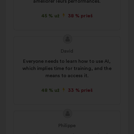
améliorer leurs performances.
45 % už
38 % prieš
Pasiūlymo
Pasiūlymas:
turinys:
David
Everyone needs to learn how to use AI,
which implies time for training, and the
means to access it.
48 % už
33 % prieš
Pasiūlymo
Pasiūlymas:
turinys:
Philippe