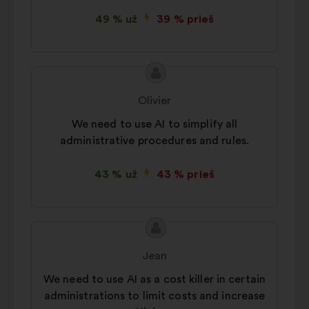
49 % už
39 % prieš
Pasiūlymo
Pasiūlymas:
turinys:
Olivier
We need to use AI to simplify all
administrative procedures and rules.
43 % už
43 % prieš
Pasiūlymo
Pasiūlymas:
turinys:
Jean
We need to use AI as a cost killer in certain
administrations to limit costs and increase