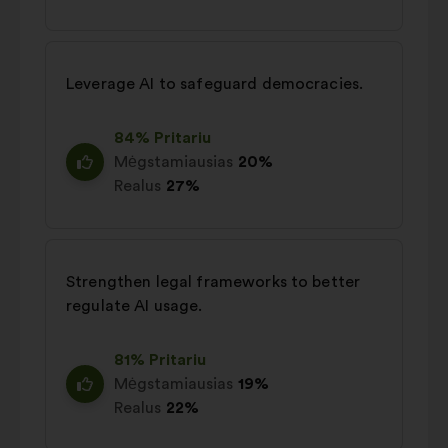
Leverage AI to safeguard democracies.
84% Pritariu
Mėgstamiausias
20%
Realus
27%
Strengthen legal frameworks to better
regulate AI usage.
81% Pritariu
Mėgstamiausias
19%
Realus
22%