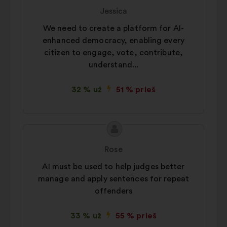
turinys:
Jessica
We need to create a platform for AI-
enhanced democracy, enabling every
citizen to engage, vote, contribute,
understand...
32 % už
51 % prieš
Pasiūlymo
Pasiūlymas:
turinys:
Rose
AI must be used to help judges better
manage and apply sentences for repeat
offenders
33 % už
55 % prieš