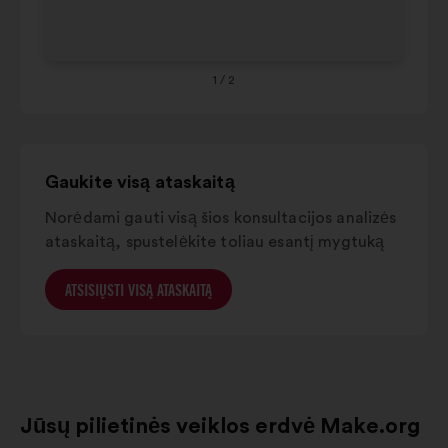
65+
29%
26%
1
/ 2
Gaukite visą ataskaitą
Norėdami gauti visą šios konsultacijos analizės
ataskaitą, spustelėkite toliau esantį mygtuką
ATSISIŲSTI VISĄ ATASKAITĄ
Jūsų pilietinės veiklos erdvė Make.org