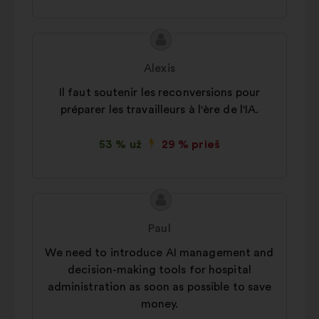
Pasiūlymo
Pasiūlymas:
turinys:
Alexis
Il faut soutenir les reconversions pour
préparer les travailleurs à l'ère de l'IA.
53 % už
29 % prieš
Pasiūlymo
Pasiūlymas:
turinys:
Paul
We need to introduce AI management and
decision-making tools for hospital
administration as soon as possible to save
money.