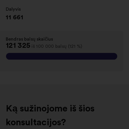
Dalyvis
:
11 661
Bendras balsų skaičius
:
121 325
iš 100 000 balsų (121 %)
Ką sužinojome iš šios
konsultacijos?